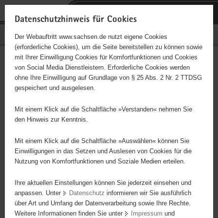
P
Portalübergreifende
o
H
Navigation
Datenschutzhinweis für Cookies
r
a
S
Bürgerschaftliches Engagement
Der Webauftritt www.sachsen.de nutzt eigene Cookies
t
u
e
(erforderliche Cookies), um die Seite bereitstellen zu können sowie
a
p
r
mit Ihrer Einwilligung Cookies für Komfortfunktionen und Cookies
l
t
v
Hauptinhalt
Engagementbörse
von Social Media Dienstleistern. Erforderliche Cookies werden
ü
i
i
ohne Ihre Einwilligung auf Grundlage von § 25 Abs. 2 Nr. 2 TTDSG
b
n
c
gespeichert und ausgelesen.
e
h
e
Ergebnisse auf Karte anzeigen
r
a
Mit einem Klick auf die Schaltfläche »Verstanden« nehmen Sie
g
l
den Hinweis zur Kenntnis.
r
t
Alles
Initiativen
Projekte
e
Mit einem Klick auf die Schaltfläche »Auswählen« können Sie
Nach Alphabet
Nach Postleitzahl
i
Einwilligungen in das Setzen und Auslesen von Cookies für die
Nutzung von Komfortfunktionen und Soziale Medien erteilen.
f
e
Ihre aktuellen Einstellungen können Sie jederzeit einsehen und
84 Suchergebnisse
n
anpassen. Unter
Datenschutz
informieren wir Sie ausführlich
d
über Art und Umfang der Datenverarbeitung sowie Ihre Rechte.
"MOSAIKA" e.V.
e
Weitere Informationen finden Sie unter
Impressum
und
N