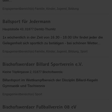
sein...
Engagementbereich(e) Familie, Kinder, Jugend, Bildung
Aktiv
Ballsport für Jedermann
für
Kids
Hauptstraße 43, 01877 Demitz-Thumitz
e.V.
1x wöchentlich in der Zeit von 16.30 - 18.00 Uhr findet jeder die
Gelegenheit sich sportlich zu betätigen - bei schönen Wetter...
Engagementbereich(e) Familie, Kinder, Jugend, Bildung, Sport
Ballsport
Bischofswerdaer Billard Sportverein e.V.
für
Jedermann
Kleine Töpfergasse 2, 01877 Bischofswerda
Billardsport im Wettkampfbereich der Disziplin Billard-Kegeln
Gymnastik und Tischtennis
Engagementbereich(e) Sport
Bischofswerdaer
Bischofswerdaer Fußballverein 08 eV
Billard