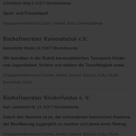
Sportverein
Schmöllner Weg 3, 01877 Bischofswerda
e.V.
Sport- und Freizeitspaß
Engagementbereich(e) Sport, Umwelt, Natur, Denkmalpflege
Bischofswerdaer
Bischofswerdaer Karnevalsclub e.V.
Fußballverein
08
Belmsdorfer Straße 16, 01877 Bischofswerda
eV
Wir betreiben in der Rubrik karnevalistischen Tanzsports Kinder-
und Jugendarbeit, fördern und stärken die Teamfähigkeit sowie...
Engagementbereich(e) Familie, Kinder, Jugend, Bildung, Kultur, Musik,
Brauchtum, Sport
Bischofswerdaer
Bischofswerdaer Kleiderfundus e. V.
Karnevalsclub
e.V.
Karl- Liebknecht Str. 14, 01877 Bischofswerda
Zweck des Vereines ist es, die vorhandenen historischen Kostüme
der Bevölkerung zugänglich zu machen und damit einen Beitrag...
Engagementbereich(e) Familie, Kinder, Jugend, Bildung, Kultur, Musik,