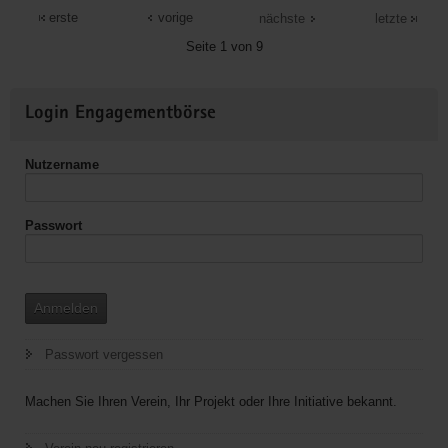
Wanderverein
erste
vorige
nächste
letzte
e.V.
Seite 1 von 9
Weitere
Login Engagementbörse
Informationen
Nutzername
Passwort
Anmelden
Passwort vergessen
Machen Sie Ihren Verein, Ihr Projekt oder Ihre Initiative bekannt.