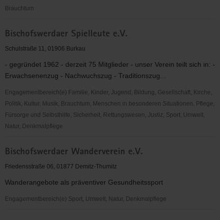
Brauchtum
Bischofswerdaer
Bischofswerdaer Spielleute e.V.
Kleiderfundus
e.
Schulstraße 11, 01906 Burkau
V.
- gegründet 1962 - derzeit 75 Mitglieder - unser Verein teilt sich in: -
Erwachsenenzug - Nachwuchszug - Traditionszug...
Engagementbereich(e) Familie, Kinder, Jugend, Bildung, Gesellschaft, Kirche,
Politik, Kultur, Musik, Brauchtum, Menschen in besonderen Situationen, Pflege,
Fürsorge und Selbsthilfe, Sicherheit, Rettungswesen, Justiz, Sport, Umwelt,
Natur, Denkmalpflege
Bischofswerdaer
Bischofswerdaer Wanderverein e.V.
Spielleute
e.V.
Friedensstraße 06, 01877 Demitz-Thumitz
Wanderangebote als präventiver Gesundheitssport
Engagementbereich(e) Sport, Umwelt, Natur, Denkmalpflege
Bischofswerdaer