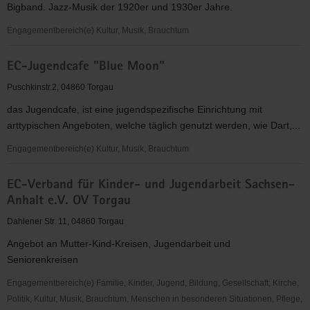
Bigband. Jazz-Musik der 1920er und 1930er Jahre.
KV
Torgau-
Engagementbereich(e) Kultur, Musik, Brauchtum
Oschatz
Die
e.V.
EC-Jugendcafe "Blue Moon"
Synkopenmuffel
e.V.
Puschkinstr.2, 04860 Torgau
das Jugendcafe, ist eine jugendspezifische Einrichtung mit
arttypischen Angeboten, welche täglich genutzt werden, wie Dart,...
Engagementbereich(e) Kultur, Musik, Brauchtum
EC-
EC-Verband für Kinder- und Jugendarbeit Sachsen-
Jugendcafe
Anhalt e.V. OV Torgau
"Blue
Moon"
Dahlener Str. 11, 04860 Torgau
Angebot an Mutter-Kind-Kreisen, Jugendarbeit und
Seniorenkreisen
Engagementbereich(e) Familie, Kinder, Jugend, Bildung, Gesellschaft, Kirche,
Politik, Kultur, Musik, Brauchtum, Menschen in besonderen Situationen, Pflege,