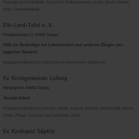
Fürsorge und Selbsthilfe, Sicherheit, Rettungswesen, Justiz, Sport, Umwelt,
Natur, Denkmalpflege
EC-
Elb-Land-Tafel e. V.
Verband
für
Pestalozziweg 13, 04860 Torgau
Kinder-
Hilfe für Bedürftige mit Lebensmittel und anderen Dingen des
und
täglichen Bedarfs
Jugendarbeit
Sachsen-
Engagementbereich(e) Menschen in besonderen Situationen
Anhalt
Elb-
e.V.
Ev. Kirchgemeinde Loßwig
Land-
OV
Tafel
Wintergrüne, 04860 Torgau
Torgau
e.
Soziale Arbeit
V.
Engagementbereich(e) Familie, Kinder, Jugend, Bildung, Gesellschaft, Kirche,
Politik, Pflege, Fürsorge und Selbsthilfe, Sport
Ev.
Ev. Kirchspiel Süptitz
Kirchgemeinde