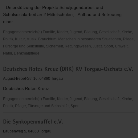
- Unterstützung der Projekte Schuljugendarbeit und
Schulsozialarbeit an 2 Mittelschulen, - Aufbau und Betreuung
einer...
Engagementbereich(e) Familie, Kinder, Jugend, Bildung, Gesellschaft, Kirche,
Politik, Kultur, Musik, Brauchtum, Menschen in besonderen Situationen, Pflege,
Fürsorge und Selbsthilfe, Sicherheit, Rettungswesen, Justiz, Sport, Umwelt,
Natur, Denkmalpflege
Deutscher
Deutsches Rotes Kreuz (DRK) KV Torgau-Oschatz e.V.
Kinderschutzbund
OV
August-Bebel-Str. 16, 04860 Torgau
Torgau
Deutsches Rotes Kreuz
e.
V.
Engagementbereich(e) Familie, Kinder, Jugend, Bildung, Gesellschaft, Kirche,
Politik, Pflege, Fürsorge und Selbsthilfe, Sport
Deutsches
Die Synkopenmuffel e.V.
Rotes
Kreuz
Laubenweg 5, 04860 Torgau
(DRK)