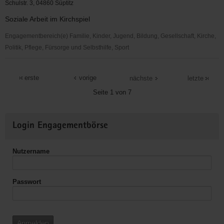
Loßwig
Schulstr. 3, 04860 Süptitz
Soziale Arbeit im Kirchspiel
Engagementbereich(e) Familie, Kinder, Jugend, Bildung, Gesellschaft, Kirche,
Politik, Pflege, Fürsorge und Selbsthilfe, Sport
Ev.
Kirchspiel
erste
vorige
nächste
letzte
Süptitz
Seite 1 von 7
Weitere
Login Engagementbörse
Informationen
Nutzername
Passwort
Anmelden