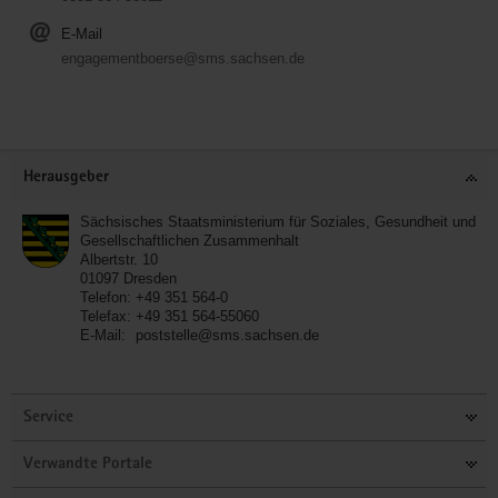
E-Mail
engagementboerse@sms.sachsen.de
Service
Herausgeber
Sächsisches Staatsministerium für Soziales, Gesundheit und
Gesellschaftlichen Zusammenhalt
Albertstr. 10
01097
Dresden
Telefon:
+49 351 564-0
Telefax:
+49 351 564-55060
E-Mail:
poststelle@sms.sachsen.de
Service
Verwandte Portale