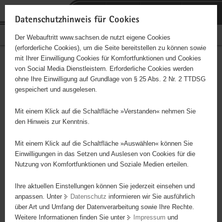
P
Portalübergreifende
o
H
Navigation
Datenschutzhinweis für Cookies
r
a
S
Bürgerschaftliches Engagement
Der Webauftritt www.sachsen.de nutzt eigene Cookies
t
u
e
(erforderliche Cookies), um die Seite bereitstellen zu können sowie
a
p
r
mit Ihrer Einwilligung Cookies für Komfortfunktionen und Cookies
l
t
v
Hauptinhalt
Engagementbörse
von Social Media Dienstleistern. Erforderliche Cookies werden
ü
i
i
ohne Ihre Einwilligung auf Grundlage von § 25 Abs. 2 Nr. 2 TTDSG
b
n
c
gespeichert und ausgelesen.
e
h
e
Ergebnisse auf Karte anzeigen
r
a
Mit einem Klick auf die Schaltfläche »Verstanden« nehmen Sie
g
l
den Hinweis zur Kenntnis.
r
t
Alles
Initiativen
Projekte
e
Mit einem Klick auf die Schaltfläche »Auswählen« können Sie
Nach Alphabet
Nach Postleitzahl
i
Einwilligungen in das Setzen und Auslesen von Cookies für die
Nutzung von Komfortfunktionen und Soziale Medien erteilen.
f
e
Ihre aktuellen Einstellungen können Sie jederzeit einsehen und
67 Suchergebnisse
n
anpassen. Unter
Datenschutz
informieren wir Sie ausführlich
d
über Art und Umfang der Datenverarbeitung sowie Ihre Rechte.
"Entschieden für Christus" (EC) Jugendverein Torgau
e
Weitere Informationen finden Sie unter
Impressum
und
N