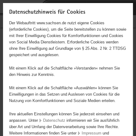
P
Portalübergreifende
o
H
Navigation
Datenschutzhinweis für Cookies
r
a
S
Bürgerschaftliches Engagement
Der Webauftritt www.sachsen.de nutzt eigene Cookies
t
u
e
(erforderliche Cookies), um die Seite bereitstellen zu können sowie
a
p
r
mit Ihrer Einwilligung Cookies für Komfortfunktionen und Cookies
l
t
v
Hauptinhalt
Engagementbörse
von Social Media Dienstleistern. Erforderliche Cookies werden
ü
i
i
ohne Ihre Einwilligung auf Grundlage von § 25 Abs. 2 Nr. 2 TTDSG
b
n
c
gespeichert und ausgelesen.
e
h
e
Ergebnisse auf Karte anzeigen
r
a
Mit einem Klick auf die Schaltfläche »Verstanden« nehmen Sie
g
l
den Hinweis zur Kenntnis.
r
t
Alles
Initiativen
Projekte
e
Mit einem Klick auf die Schaltfläche »Auswählen« können Sie
Nach Alphabet
Nach Postleitzahl
i
Einwilligungen in das Setzen und Auslesen von Cookies für die
Nutzung von Komfortfunktionen und Soziale Medien erteilen.
f
e
Ihre aktuellen Einstellungen können Sie jederzeit einsehen und
632 Suchergebnisse
n
anpassen. Unter
Datenschutz
informieren wir Sie ausführlich
d
über Art und Umfang der Datenverarbeitung sowie Ihre Rechte.
Ökumenische TelefonSeelsorge Dresden
e
Weitere Informationen finden Sie unter
Impressum
und
N