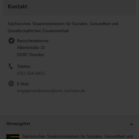
Kontakt
Sächsisches Staatsministerium für Soziales, Gesundheit und
Gesellschaftlichen Zusammenhalt
Besucheradresse:
Albertstraße 10
01097 Dresden
Telefon:
0351 564-58611
E-Mail
engagementboerse@sms.sachsen.de
Service
Herausgeber
Sächsisches Staatsministerium für Soziales, Gesundheit und