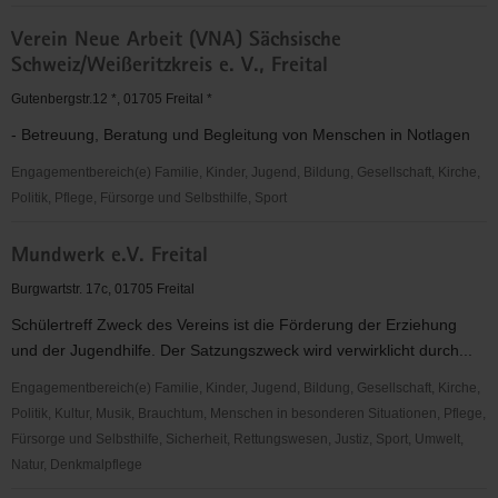
Stadtteilrunde
Verein Neue Arbeit (VNA) Sächsische
Potschappel
Schweiz/Weißeritzkreis e. V., Freital
e.V.
-
Gutenbergstr.12 *, 01705 Freital *
"Treffpunkt
- Betreuung, Beratung und Begleitung von Menschen in Notlagen
für
jedermann"
Engagementbereich(e) Familie, Kinder, Jugend, Bildung, Gesellschaft, Kirche,
Politik, Pflege, Fürsorge und Selbsthilfe, Sport
Verein
Mundwerk e.V. Freital
Neue
Arbeit
Burgwartstr. 17c, 01705 Freital
(VNA)
Schülertreff Zweck des Vereins ist die Förderung der Erziehung
Sächsische
und der Jugendhilfe. Der Satzungszweck wird verwirklicht durch...
Schweiz/Weißeritzkreis
e.
Engagementbereich(e) Familie, Kinder, Jugend, Bildung, Gesellschaft, Kirche,
V.,
Politik, Kultur, Musik, Brauchtum, Menschen in besonderen Situationen, Pflege,
Freital
Fürsorge und Selbsthilfe, Sicherheit, Rettungswesen, Justiz, Sport, Umwelt,
Natur, Denkmalpflege