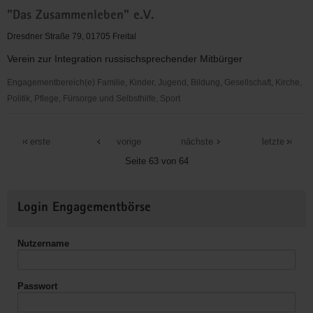
Mundwerk
"Das Zusammenleben" e.V.
e.V.
Freital
Dresdner Straße 79, 01705 Freital
Verein zur Integration russischsprechender Mitbürger
Engagementbereich(e) Familie, Kinder, Jugend, Bildung, Gesellschaft, Kirche,
Politik, Pflege, Fürsorge und Selbsthilfe, Sport
"Das
Zusammenleben"
erste
vorige
nächste
letzte
e.V.
Seite 63 von 64
Weitere
Login Engagementbörse
Informationen
Nutzername
Passwort