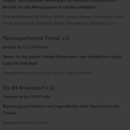
Projekt: Verschiedene Werkstätten im bildnerisch-praktischem
V.
Bereich für alle Altersgruppen Ausstellungstätigkeit -...
Engagementbereich(e) Familie, Kinder, Jugend, Bildung, Gesellschaft, Kirche,
Politik, Kultur, Musik, Brauchtum, Pflege, Fürsorge und Selbsthilfe, Sport
K.u.n.s.t.-
Polizeisportverein Freital e.V.
verein
Freital
Birkigter Str. 4, 01705 Freital
e.
Verein für die ganze Familie Abteilungen Judo Karata Krav Maga
V.
LadyyFit Volleyball
Engagementbereich(e) Familie, Kinder, Jugend, Bildung
Polizeisportverein
SG 90 Braunsdorf e.V.
Freital
e.V.
Dresdner Str 8a, 01705 Freital
Betreuung von Kindern und Jugendlichen beim Sport und in der
Freizeit
Engagementbereich(e) Sport