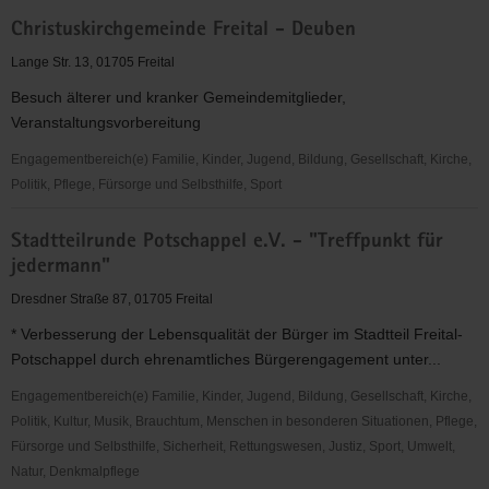
SG
Christuskirchgemeinde Freital - Deuben
90
Braunsdorf
Lange Str. 13, 01705 Freital
e.V.
Besuch älterer und kranker Gemeindemitglieder,
Veranstaltungsvorbereitung
Engagementbereich(e) Familie, Kinder, Jugend, Bildung, Gesellschaft, Kirche,
Politik, Pflege, Fürsorge und Selbsthilfe, Sport
Christuskirchgemeinde
Stadtteilrunde Potschappel e.V. - "Treffpunkt für
Freital
jedermann"
-
Deuben
Dresdner Straße 87, 01705 Freital
* Verbesserung der Lebensqualität der Bürger im Stadtteil Freital-
Potschappel durch ehrenamtliches Bürgerengagement unter...
Engagementbereich(e) Familie, Kinder, Jugend, Bildung, Gesellschaft, Kirche,
Politik, Kultur, Musik, Brauchtum, Menschen in besonderen Situationen, Pflege,
Fürsorge und Selbsthilfe, Sicherheit, Rettungswesen, Justiz, Sport, Umwelt,
Natur, Denkmalpflege