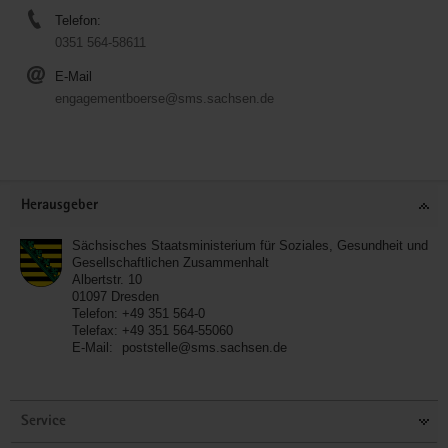
Telefon:
0351 564-58611
E-Mail
engagementboerse@sms.sachsen.de
Service
Herausgeber
Sächsisches Staatsministerium für Soziales, Gesundheit und
Gesellschaftlichen Zusammenhalt
Albertstr. 10
01097
Dresden
Telefon:
+49 351 564-0
Telefax:
+49 351 564-55060
E-Mail:
poststelle@sms.sachsen.de
Service