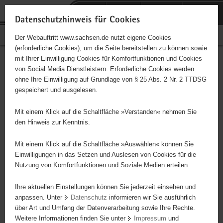
P
Portalübergreifende
o
H
Navigation
Datenschutzhinweis für Cookies
r
a
S
Bürgerschaftliches Engagement
Der Webauftritt www.sachsen.de nutzt eigene Cookies
t
u
e
(erforderliche Cookies), um die Seite bereitstellen zu können sowie
a
p
r
mit Ihrer Einwilligung Cookies für Komfortfunktionen und Cookies
l
t
v
Hauptinhalt
Engagementbörse
von Social Media Dienstleistern. Erforderliche Cookies werden
ü
i
i
ohne Ihre Einwilligung auf Grundlage von § 25 Abs. 2 Nr. 2 TTDSG
b
n
c
gespeichert und ausgelesen.
e
h
e
Ergebnisse auf Karte anzeigen
r
a
Mit einem Klick auf die Schaltfläche »Verstanden« nehmen Sie
g
l
den Hinweis zur Kenntnis.
r
t
Alles
Initiativen
Projekte
e
Mit einem Klick auf die Schaltfläche »Auswählen« können Sie
Nach Alphabet
Nach Postleitzahl
i
Einwilligungen in das Setzen und Auslesen von Cookies für die
Nutzung von Komfortfunktionen und Soziale Medien erteilen.
f
e
Ihre aktuellen Einstellungen können Sie jederzeit einsehen und
632 Suchergebnisse
n
anpassen. Unter
Datenschutz
informieren wir Sie ausführlich
d
über Art und Umfang der Datenverarbeitung sowie Ihre Rechte.
Seniorenclub Pesterwitz
e
Weitere Informationen finden Sie unter
Impressum
und
N