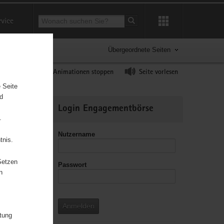
Suchbegriff
rvice
Suche starten
Übergeordnete Seiten
ast erhöhen
Animationen stoppen
Seite vorlesen
 Seite
nd
Weitere
Login Engagementbörse
Informationen
.
Nutzername
tnis.
Setzen
Passwort
leitzahl
n
Anmelden
itung