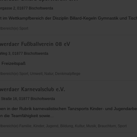
erda
ergasse 2, 01877 Bischofswerda
rt im Wettkampfbereich der Disziplin Billard-Kegeln Gymnastik und Tisc
bereich(e) Sport
erdaer
swerdaer Fußballverein 08 eV
n
 Weg 3, 01877 Bischofswerda
 Freizeitspaß
ereich(e) Sport, Umwelt, Natur, Denkmalpflege
erdaer
werdaer Karnevalsclub e.V.
ein
 Straße 16, 01877 Bischofswerda
ben in der Rubrik karnevalistischen Tanzsports Kinder- und Jugendarbei
n die Teamfähigkeit sowie...
ereich(e) Familie, Kinder, Jugend, Bildung, Kultur, Musik, Brauchtum, Sport
erdaer