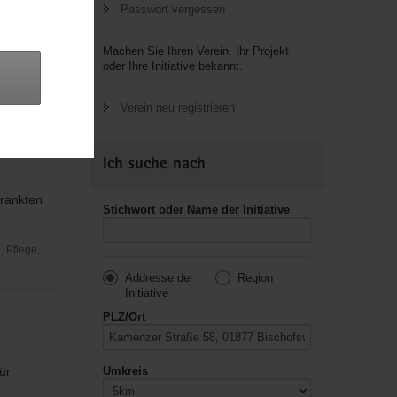
Passwort vergessen
Machen Sie Ihren Verein, Ihr Projekt
oder Ihre Initiative bekannt.
Verein neu registrieren
Ich suche nach
krankten
Stichwort oder Name der Initiative
 Pflege,
Addresse der
Region
Initiative
PLZ/Ort
ür
Umkreis