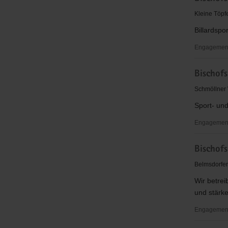
Bischofsw
Kleine Töpf
e.V.
Billardspo
Engagement
Bischofsw
Bischof
Billard
Sportverei
Schmöllner
e.V.
Sport- und
Engagementb
Bischofsw
Bischofs
Fußballver
08
Belmsdorfer
eV
Wir betrei
und stärke
Engagementb
Bischofsw