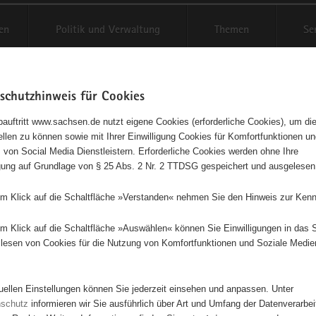
en
Politik und Verwaltung
Themen
Se
schutzhinweis für Cookies
Schriftgröße anpassen
Kontr
auftritt www.sachsen.de nutzt eigene Cookies (erforderliche Cookies), um die
tellen zu können sowie mit Ihrer Einwilligung Cookies für Komfortfunktionen u
t
agementbörse
 von Social Media Dienstleistern. Erforderliche Cookies werden ohne Ihre
igung auf Grundlage von § 25 Abs. 2 Nr. 2 TTDSG gespeichert und ausgelesen
isse auf Karte anzeigen
em Klick auf die Schaltfläche »Verstanden« nehmen Sie den Hinweis zur Kenn
em Klick auf die Schaltfläche »Auswählen« können Sie Einwilligungen in das 
Initiativen
Projekte
Nach Alphabet
Nach Post
lesen von Cookies für die Nutzung von Komfortfunktionen und Soziale Medie
tuellen Einstellungen können Sie jederzeit einsehen und anpassen. Unter
78 Suchergebnisse
nschutz
informieren wir Sie ausführlich über Art und Umfang der Datenverarbe