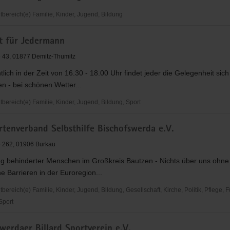
ereich(e) Familie, Kinder, Jugend, Bildung
rt für Jedermann
 43, 01877 Demitz-Thumitz
lich in der Zeit von 16.30 - 18.00 Uhr findet jeder die Gelegenheit sich 
en - bei schönen Wetter...
ereich(e) Familie, Kinder, Jugend, Bildung, Sport
rtenverband Selbsthilfe Bischofswerda e.V.
n
 262, 01906 Burkau
ng behinderter Menschen im Großkreis Bautzen - Nichts über uns ohne
 Barrieren in der Euroregion...
reich(e) Familie, Kinder, Jugend, Bildung, Gesellschaft, Kirche, Politik, Pflege, 
 Sport
enverband
werdaer Billard Sportverein e.V.