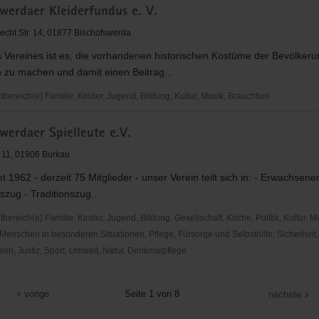
werdaer Kleiderfundus e. V.
club
necht Str. 14, 01877 Bischofswerda
 Vereines ist es, die vorhandenen historischen Kostüme der Bevölkeru
 zu machen und damit einen Beitrag...
ereich(e) Familie, Kinder, Jugend, Bildung, Kultur, Musik, Brauchtum
erdaer
werdaer Spielleute e.V.
dus
 11, 01906 Burkau
t 1962 - derzeit 75 Mitglieder - unser Verein teilt sich in: - Erwachsene
zug - Traditionszug...
reich(e) Familie, Kinder, Jugend, Bildung, Gesellschaft, Kirche, Politik, Kultur, M
Menschen in besonderen Situationen, Pflege, Fürsorge und Selbsthilfe, Sicherheit,
en, Justiz, Sport, Umwelt, Natur, Denkmalpflege
erdaer
vorige
Seite 1 von 8
nächste