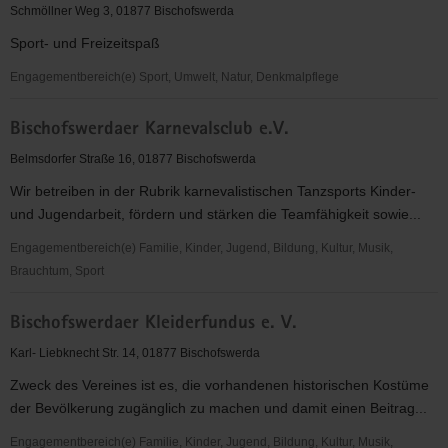
Sportverein
Schmöllner Weg 3, 01877 Bischofswerda
e.V.
Sport- und Freizeitspaß
Engagementbereich(e) Sport, Umwelt, Natur, Denkmalpflege
Bischofswerdaer
Bischofswerdaer Karnevalsclub e.V.
Fußballverein
08
Belmsdorfer Straße 16, 01877 Bischofswerda
eV
Wir betreiben in der Rubrik karnevalistischen Tanzsports Kinder-
und Jugendarbeit, fördern und stärken die Teamfähigkeit sowie...
Engagementbereich(e) Familie, Kinder, Jugend, Bildung, Kultur, Musik,
Brauchtum, Sport
Bischofswerdaer
Bischofswerdaer Kleiderfundus e. V.
Karnevalsclub
e.V.
Karl- Liebknecht Str. 14, 01877 Bischofswerda
Zweck des Vereines ist es, die vorhandenen historischen Kostüme
der Bevölkerung zugänglich zu machen und damit einen Beitrag...
Engagementbereich(e) Familie, Kinder, Jugend, Bildung, Kultur, Musik,