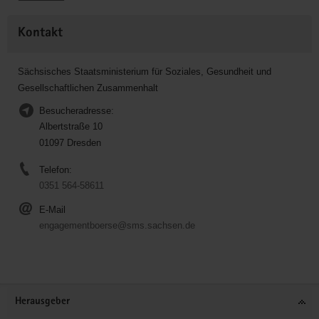
Kontakt
Sächsisches Staatsministerium für Soziales, Gesundheit und
Gesellschaftlichen Zusammenhalt
Besucheradresse:
Albertstraße 10
01097 Dresden
Telefon:
0351 564-58611
E-Mail
engagementboerse@sms.sachsen.de
Service
Herausgeber