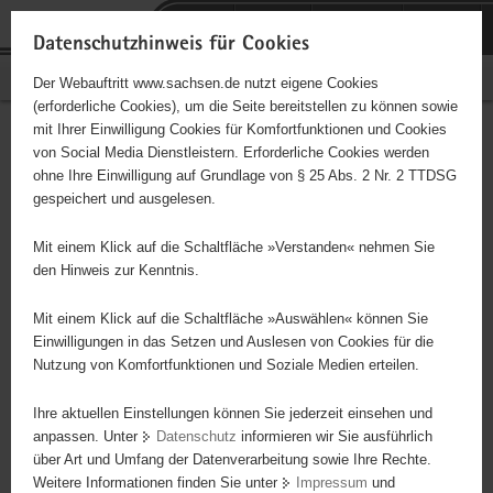
P
Portalübergreifende
o
H
Navigation
Datenschutzhinweis für Cookies
r
a
S
Bürgerschaftliches Engagement
Der Webauftritt www.sachsen.de nutzt eigene Cookies
t
u
e
(erforderliche Cookies), um die Seite bereitstellen zu können sowie
a
p
r
mit Ihrer Einwilligung Cookies für Komfortfunktionen und Cookies
l
t
v
Hauptinhalt
Engagementbörse
von Social Media Dienstleistern. Erforderliche Cookies werden
ü
i
i
ohne Ihre Einwilligung auf Grundlage von § 25 Abs. 2 Nr. 2 TTDSG
b
n
c
gespeichert und ausgelesen.
e
h
e
Ergebnisse auf Karte anzeigen
r
a
Mit einem Klick auf die Schaltfläche »Verstanden« nehmen Sie
g
l
den Hinweis zur Kenntnis.
r
t
Alles
Initiativen
Projekte
e
Mit einem Klick auf die Schaltfläche »Auswählen« können Sie
Nach Alphabet
Nach Postleitzahl
i
Einwilligungen in das Setzen und Auslesen von Cookies für die
Nutzung von Komfortfunktionen und Soziale Medien erteilen.
f
e
Ihre aktuellen Einstellungen können Sie jederzeit einsehen und
72 Suchergebnisse
n
anpassen. Unter
Datenschutz
informieren wir Sie ausführlich
d
über Art und Umfang der Datenverarbeitung sowie Ihre Rechte.
"MOSAIKA" e.V.
e
Weitere Informationen finden Sie unter
Impressum
und
N