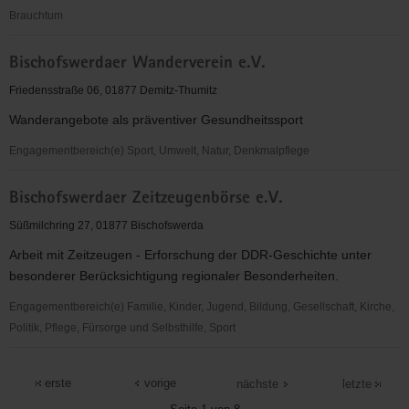
Brauchtum
Bischofswerdaer
Bischofswerdaer Wanderverein e.V.
Kleiderfundus
e.
Friedensstraße 06, 01877 Demitz-Thumitz
V.
Wanderangebote als präventiver Gesundheitssport
Engagementbereich(e) Sport, Umwelt, Natur, Denkmalpflege
Bischofswerdaer
Bischofswerdaer Zeitzeugenbörse e.V.
Wanderverein
e.V.
Süßmilchring 27, 01877 Bischofswerda
Arbeit mit Zeitzeugen - Erforschung der DDR-Geschichte unter
besonderer Berücksichtigung regionaler Besonderheiten.
Engagementbereich(e) Familie, Kinder, Jugend, Bildung, Gesellschaft, Kirche,
Politik, Pflege, Fürsorge und Selbsthilfe, Sport
Bischofswerdaer
Zeitzeugenbörse
erste
vorige
nächste
letzte
e.V.