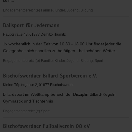
sein...
Engagementbereich(e) Familie, Kinder, Jugend, Bildung
Aktiv
Ballsport für Jedermann
für
Kids
Hauptstraße 43, 01877 Demitz-Thumitz
e.V.
1x wöchentlich in der Zeit von 16.30 - 18.00 Uhr findet jeder die
Gelegenheit sich sportlich zu betätigen - bei schönen Wetter...
Engagementbereich(e) Familie, Kinder, Jugend, Bildung, Sport
Ballsport
Bischofswerdaer Billard Sportverein e.V.
für
Jedermann
Kleine Töpfergasse 2, 01877 Bischofswerda
Billardsport im Wettkampfbereich der Disziplin Billard-Kegeln
Gymnastik und Tischtennis
Engagementbereich(e) Sport
Bischofswerdaer
Bischofswerdaer Fußballverein 08 eV
Billard