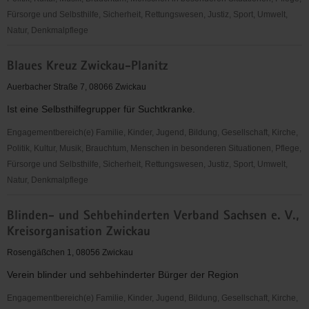
Fürsorge und Selbsthilfe, Sicherheit, Rettungswesen, Justiz, Sport, Umwelt,
Natur, Denkmalpflege
Blaues
Blaues Kreuz Zwickau-Planitz
Kreuz
in
Auerbacher Straße 7, 08066 Zwickau
Deutschland
Ist eine Selbsthilfegrupper für Suchtkranke.
e.
V.,
Engagementbereich(e) Familie, Kinder, Jugend, Bildung, Gesellschaft, Kirche,
Jugendbegegnungsstätte
Politik, Kultur, Musik, Brauchtum, Menschen in besonderen Situationen, Pflege,
Zwickau
Fürsorge und Selbsthilfe, Sicherheit, Rettungswesen, Justiz, Sport, Umwelt,
Natur, Denkmalpflege
Blaues
Blinden- und Sehbehinderten Verband Sachsen e. V.,
Kreuz
Kreisorganisation Zwickau
Zwickau-
Planitz
Rosengäßchen 1, 08056 Zwickau
Verein blinder und sehbehinderter Bürger der Region
Engagementbereich(e) Familie, Kinder, Jugend, Bildung, Gesellschaft, Kirche,