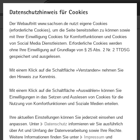
P
Portalübergreifende
o
H
Navigation
Datenschutzhinweis für Cookies
r
a
S
Bürgerschaftliches Engagement
Der Webauftritt www.sachsen.de nutzt eigene Cookies
t
u
e
(erforderliche Cookies), um die Seite bereitstellen zu können sowie
a
p
r
mit Ihrer Einwilligung Cookies für Komfortfunktionen und Cookies
l
t
v
Hauptinhalt
Engagementbörse
von Social Media Dienstleistern. Erforderliche Cookies werden
ü
i
i
ohne Ihre Einwilligung auf Grundlage von § 25 Abs. 2 Nr. 2 TTDSG
b
n
c
gespeichert und ausgelesen.
e
h
e
Ergebnisse auf Karte anzeigen
r
a
Mit einem Klick auf die Schaltfläche »Verstanden« nehmen Sie
g
l
den Hinweis zur Kenntnis.
r
t
Alles
Initiativen
Projekte
e
Mit einem Klick auf die Schaltfläche »Auswählen« können Sie
Nach Alphabet
Nach Postleitzahl
i
Einwilligungen in das Setzen und Auslesen von Cookies für die
Nutzung von Komfortfunktionen und Soziale Medien erteilen.
f
e
Ihre aktuellen Einstellungen können Sie jederzeit einsehen und
177 Suchergebnisse
n
anpassen. Unter
Datenschutz
informieren wir Sie ausführlich
d
über Art und Umfang der Datenverarbeitung sowie Ihre Rechte.
Arbeitslosenverband Zwickau
e
Weitere Informationen finden Sie unter
Impressum
und
N