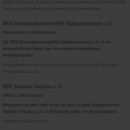
Politik, Kultur, Musik, Brauchtum, Menschen in besonderen Situationen, Pflege,
Fürsorge und Selbsthilfe, Sport, Umwelt, Natur, Denkmalpflege
Blinden-
BRH Rettungshundestaffel Südwestsachsen e.V.
und
Sehbehinderten
Brauereistraße 15, 08064 Zwickau
Verband
Die BRH Rettungshundestaffel Südwestsachsen e.V. ist ein
Sachsen
ehrenamtliches Team, das mit speziell ausgebildeten
e.
Rettungshunden...
V.,
Kreisorganisation
Engagementbereich(e) Menschen in besonderen Situationen, Sicherheit,
Zwickau
Rettungswesen, Justiz
BRH
BSV Sachsen Zwickau e.V.
Rettungshundestaffel
Südwestsachsen
Stiftstr. 11, 08056 Zwickau
e.V.
Begonnen hat alles, was heute mit dem jetzigen Ballsportverein
Sachsen Zwickau e,V, in Verbindung steht, mit dem damaligen...
Engagementbereich(e) Sport