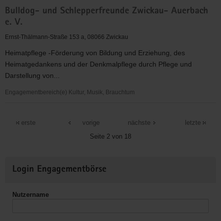
BSV
Bulldog- und Schlepperfreunde Zwickau- Auerbach
Sachsen
e. V.
Zwickau
e.V.
Ernst-Thälmann-Straße 153 a, 08066 Zwickau
Heimatpflege -Förderung von Bildung und Erziehung, des
Heimatgedankens und der Denkmalpflege durch Pflege und
Darstellung von...
Engagementbereich(e) Kultur, Musik, Brauchtum
Bulldog-
und
erste
vorige
nächste
letzte
Schlepperfreunde
Seite 2 von 18
Zwickau-
Auerbach
Weitere
e.
Login Engagementbörse
Informationen
V.
Nutzername