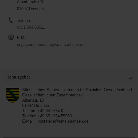
Albertstraße 10
01097 Dresden
Telefon:
0351 564-58611
E-Mail
engagementboerse@sms.sachsen.de
Service
Herausgeber
Sächsisches Staatsministerium für Soziales, Gesundheit und
Gesellschaftlichen Zusammenhalt
Albertstr. 10
01097
Dresden
Telefon:
+49 351 564-0
Telefax:
+49 351 564-55060
E-Mail:
poststelle@sms.sachsen.de