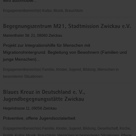
wird automobile...
Engagementbereich(e) Kultur, Musik, Brauchtum
August
Begegnungszentrum M21, Stadtmission Zwickau e.V.
Horch
Museum
Marienthaler Str. 21, 08060 Zwickau
Zwickau
Projekt zur Integrationshilfe für Menschen mit
gGmbH
Migrationshintergrund. Begleitung von Bewohnern (Familien und
junge Menschen)...
Engagementbereich(e) Familie, Kinder, Jugend, Bildung, Menschen in
besonderen Situationen
Begegnungszentrum
Blaues Kreuz in Deutschland e. V.,
M21,
Jugendbegegnungsstätte Zwickau
Stadtmission
Zwickau
Hegelstrasse 11, 09056 Zwickau
e.V.
Präventive, offene Jugendsozialarbeit
Engagementbereich(e) Familie, Kinder, Jugend, Bildung, Gesellschaft, Kirche,
Politik, Kultur, Musik, Brauchtum, Menschen in besonderen Situationen, Pflege,