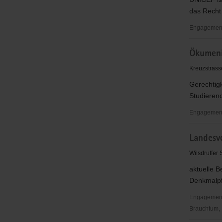
das Recht 
Engagementb
lokales
Ökumeni
UNICEF
Team
Kreuzstrass
Görlitz
Gerechtig
Studierend
Engagementb
Ökumenis
Landesve
Informati
e.V.
Wilsdruffer 
aktuelle 
Denkmalpf
Engagementbe
Brauchtum, 