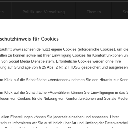
en
Politik und Verwaltung
Themen
Se
schutzhinweis für Cookies
Schriftgröße anpassen
Kontr
auftritt www.sachsen.de nutzt eigene Cookies (erforderliche Cookies), um die
tellen zu können sowie mit Ihrer Einwilligung Cookies für Komfortfunktionen u
t
agementbörse
 von Social Media Dienstleistern. Erforderliche Cookies werden ohne Ihre
igung auf Grundlage von § 25 Abs. 2 Nr. 2 TTDSG gespeichert und ausgelesen
isse auf Karte anzeigen
em Klick auf die Schaltfläche »Verstanden« nehmen Sie den Hinweis zur Kenn
em Klick auf die Schaltfläche »Auswählen« können Sie Einwilligungen in das 
Initiativen
Projekte
Nach Alphabet
Nach Post
lesen von Cookies für die Nutzung von Komfortfunktionen und Soziale Medie
tuellen Einstellungen können Sie jederzeit einsehen und anpassen. Unter
675 Suchergebnisse
nschutz
informieren wir Sie ausführlich über Art und Umfang der Datenverarbe