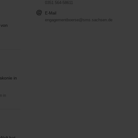
0351 564-58611
E-Mail
engagementboerse@sms.sachsen.de
 von
akonie in
n in
Welt hat