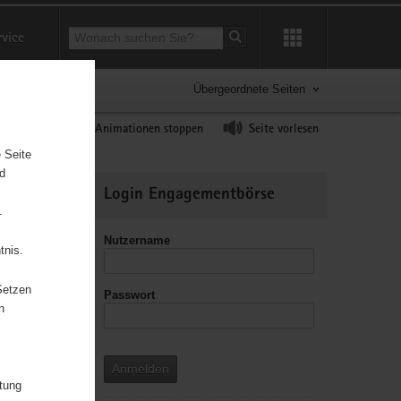
Suchbegriff
rvice
Suche starten
Übergeordnete Seiten
ast erhöhen
Animationen stoppen
Seite vorlesen
 Seite
nd
Weitere
Login Engagementbörse
Informationen
.
Nutzername
tnis.
Setzen
Passwort
leitzahl
n
Anmelden
itung