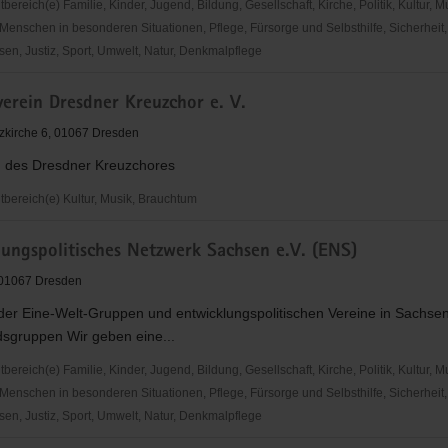
reich(e) Familie, Kinder, Jugend, Bildung, Gesellschaft, Kirche, Politik, Kultur, M
Menschen in besonderen Situationen, Pflege, Fürsorge und Selbsthilfe, Sicherheit,
en, Justiz, Sport, Umwelt, Natur, Denkmalpflege
is
erein Dresdner Kreuzchor e. V.
ngshilfe"
zkirche 6, 01067 Dresden
 des Dresdner Kreuzchores
ereich(e) Kultur, Musik, Brauchtum
rein
lungspolitisches Netzwerk Sachsen e.V. (ENS)
, 01067 Dresden
er Eine-Welt-Gruppen und entwicklungspolitischen Vereine in Sachsen
dsgruppen Wir geben eine...
reich(e) Familie, Kinder, Jugend, Bildung, Gesellschaft, Kirche, Politik, Kultur, M
Menschen in besonderen Situationen, Pflege, Fürsorge und Selbsthilfe, Sicherheit,
en, Justiz, Sport, Umwelt, Natur, Denkmalpflege
gspolitisches