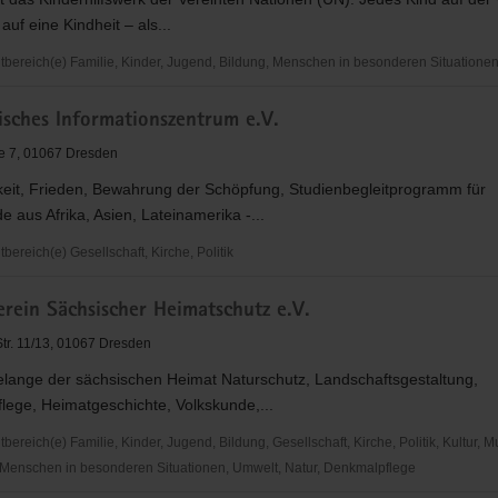
auf eine Kindheit – als...
ereich(e) Familie, Kinder, Jugend, Bildung, Menschen in besonderen Situatione
sches Informationszentrum e.V.
e 7, 01067 Dresden
keit, Frieden, Bewahrung der Schöpfung, Studienbegleitprogramm für
e aus Afrika, Asien, Lateinamerika -...
ereich(e) Gesellschaft, Kirche, Politik
ches
rein Sächsischer Heimatschutz e.V.
onszentrum
Str. 11/13, 01067 Dresden
Belange der sächsischen Heimat Naturschutz, Landschaftsgestaltung,
lege, Heimatgeschichte, Volkskunde,...
reich(e) Familie, Kinder, Jugend, Bildung, Gesellschaft, Kirche, Politik, Kultur, M
Menschen in besonderen Situationen, Umwelt, Natur, Denkmalpflege