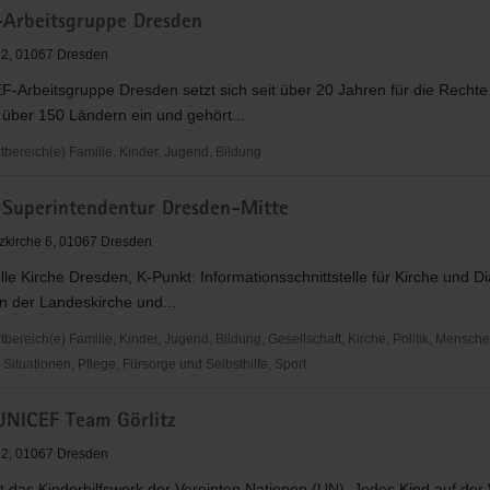
Arbeitsgruppe Dresden
 2, 01067 Dresden
-Arbeitsgruppe Dresden setzt sich seit über 20 Jahren für die Rechte
 über 150 Ländern ein und gehört...
ereich(e) Familie, Kinder, Jugend, Bildung
. Superintendentur Dresden-Mitte
uppe
zkirche 6, 01067 Dresden
lle Kirche Dresden, K-Punkt: Informationsschnittstelle für Kirche und Di
n der Landeskirche und...
ereich(e) Familie, Kinder, Jugend, Bildung, Gesellschaft, Kirche, Politik, Mensche
ituationen, Pflege, Fürsorge und Selbsthilfe, Sport
 UNICEF Team Görlitz
ndentur
 2, 01067 Dresden
 das Kinderhilfswerk der Vereinten Nationen (UN). Jedes Kind auf der 