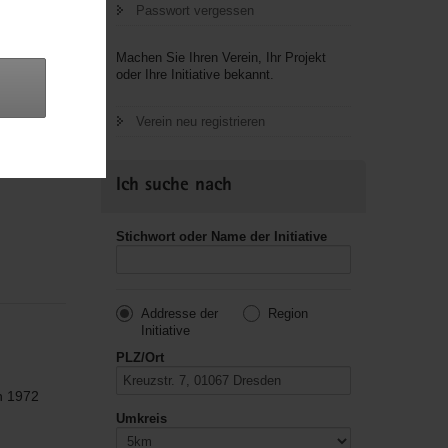
Passwort vergessen
Machen Sie Ihren Verein, Ihr Projekt
oder Ihre Initiative bekannt.
 eine
Verein neu registrieren
Ich suche nach
Stichwort oder Name der Initiative
Addresse der
Region
Initiative
PLZ/Ort
h 1972
Umkreis