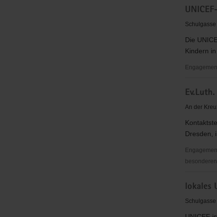
UNICEF-
Netzwerk
Sachsen
Schulgasse
e.V.
Die UNICEF
(ENS)
Kindern in
Engagementb
UNICEF-
Ev.Luth
Arbeitsgr
Dresden
An der Kreu
Kontaktste
Dresden, i
Engagementb
besonderen S
Ev.Luth.
lokales
Superinte
Dresden-
Schulgasse
Mitte
UNICEF ist