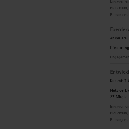
Engagementbe
Brauchtum, 
Rettungswes
Arbeitskre
Foerderv
"Entwicklu
e.
An der Kreu
V.
Förderung
Engagementb
Foerderve
Entwick
Dresdner
Kreuzchor
Kreuzstr. 7
e.
Netzwerk d
V.
27 Mitglie
Engagementbe
Brauchtum, 
Rettungswes
Entwicklun