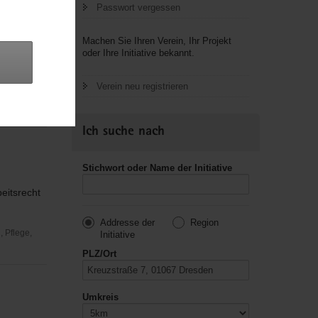
Passwort vergessen
Machen Sie Ihren Verein, Ihr Projekt
oder Ihre Initiative bekannt.
eratung
Verein neu registrieren
Fürsorge und
Ich suche nach
Stichwort oder Name der Initiative
eitsrecht
Addresse der
Region
 Pflege,
Initiative
PLZ/Ort
Umkreis