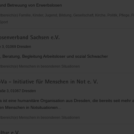
und Betreuung von Erwerbslosen
reich(e) Familie, Kinder, Jugend, Bildung, Gesellschaft, Kirche, Politik, Pflege, 
 Sport
senverband
losenverband Sachsen e.V.
e 3, 01069 Dresden
 Beratung, Begleitung Arbeitsloser und sozial Schwacher
bereich(e) Menschen in besonderen Situationen
senverband
Va - Initiative für Menschen in Not e. V.
raße 3, 01067 Dresden
 ist eine humanitäre Organisation aus Dresden, die bereits seit mehr a
en Menschen in Notsituationen...
bereich(e) Menschen in besonderen Situationen
ltur e.V.