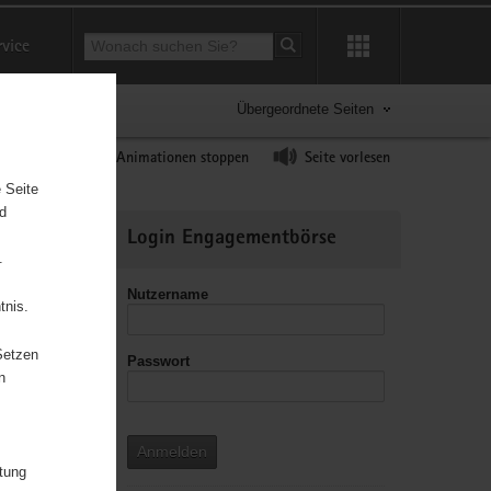
Suchbegriff
rvice
Suche starten
Übergeordnete Seiten
ast erhöhen
Animationen stoppen
Seite vorlesen
 Seite
nd
Weitere
Login Engagementbörse
Informationen
.
Nutzername
tnis.
Setzen
Passwort
leitzahl
n
Anmelden
itung