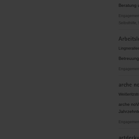
e.
Beratung 
V.
Engagementbe
Selbsthilfe,
Arbeitslo
Arbeits
Dresden
Lingneralle
Betreuung,
Engagement
Arbeitslo
arche no
Sachsen
e.V.
Weißeritzst
arche noVa
Jahrzehnt
Engagement
arche
artderku
noVa