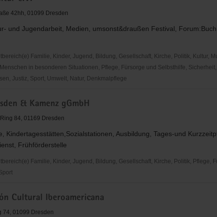
traße 42hh, 01099 Dresden
tur- und Jugendarbeit, Medien, umsonst&draußen Festival, Forum:Buch
reich(e) Familie, Kinder, Jugend, Bildung, Gesellschaft, Kirche, Politik, Kultur, M
Menschen in besonderen Situationen, Pflege, Fürsorge und Selbsthilfe, Sicherheit,
en, Justiz, Sport, Umwelt, Natur, Denkmalpflege
r
esden & Kamenz gGmbH
 Ring 84, 01169 Dresden
e, Kindertagesstätten,Sozialstationen, Ausbildung, Tages-und Kurzzeitp
enst, Frühförderstelle
reich(e) Familie, Kinder, Jugend, Bildung, Gesellschaft, Kirche, Politik, Pflege, 
 Sport
ión Cultural Iberoamericana
g 74, 01099 Dresden