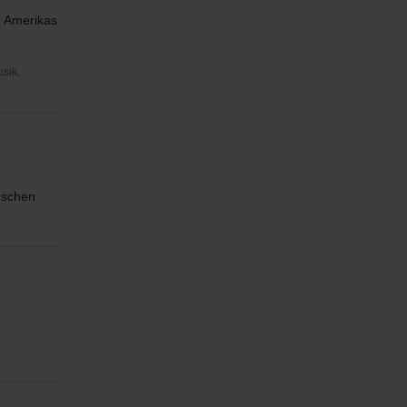
n Amerikas
usik,
nschen