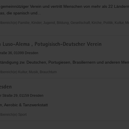
n gemeinnütziger Verein und vertritt Menschen von mehr als 22 Länder
s, die spanisch und...
reich(e) Familie, Kinder, Jugend, Bildung, Gesellschaft, Kirche, Politik, Kultur, M
n
n Luso-Alema , Potugisisch-Deutscher Verein
icana
traße 36, 01099 Dresden
ständigung zw. Deutschen, Portugiesen, Brasiliernern und anderen Me
ereich(e) Kultur, Musik, Brauchtum
esden
r Straße 29, 01159 Dresden
n, Aerobic & Tanzwerkstatt
h-
bereich(e) Sport