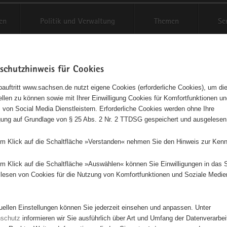
en
Politik und Verwaltung
Themen
Se
schutzhinweis für Cookies
Schriftgröße anpassen
Kontr
auftritt www.sachsen.de nutzt eigene Cookies (erforderliche Cookies), um die
tellen zu können sowie mit Ihrer Einwilligung Cookies für Komfortfunktionen u
t
agementbörse
 von Social Media Dienstleistern. Erforderliche Cookies werden ohne Ihre
igung auf Grundlage von § 25 Abs. 2 Nr. 2 TTDSG gespeichert und ausgelesen
isse auf Karte anzeigen
em Klick auf die Schaltfläche »Verstanden« nehmen Sie den Hinweis zur Kenn
em Klick auf die Schaltfläche »Auswählen« können Sie Einwilligungen in das 
Initiativen
Projekte
Nach Alphabet
Nach Post
lesen von Cookies für die Nutzung von Komfortfunktionen und Soziale Medie
tuellen Einstellungen können Sie jederzeit einsehen und anpassen. Unter
675 Suchergebnisse
nschutz
informieren wir Sie ausführlich über Art und Umfang der Datenverarbe