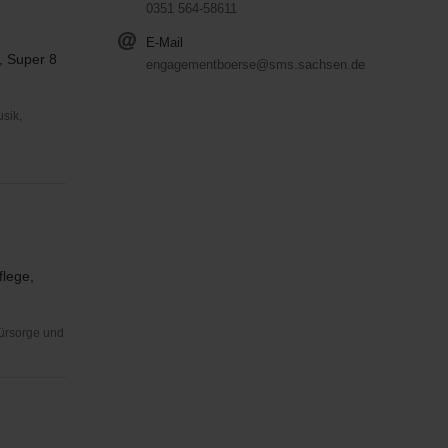
0351 564-58611
E-Mail
, Super 8
engagementboerse@sms.sachsen.de
usik,
flege,
Fürsorge und