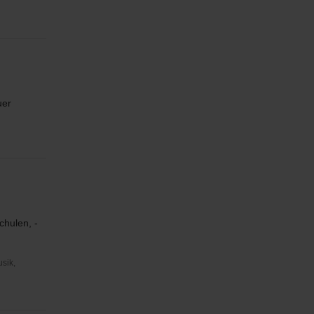
uer
chulen, -
usik,