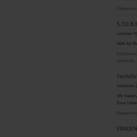
Engagementb
Wir
S.T.U.B.
helfen
Dir!
Leipziger St
e.V.
Hilfe für B
Engagementbe
Selbsthilfe,
S.T.U.B.E.
Tierhilf
e.V.
Neustraße 2
Wir haben
Eure Unter
Engagementb
Tierhilfe
FRAUENI
Torgau
e.V.