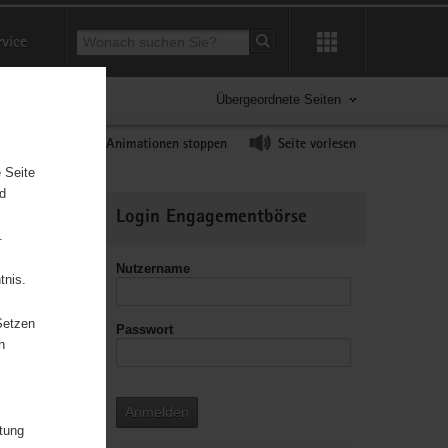
Suchbegriff
rvice
Suche starten
Übergeordnete Seiten
ast erhöhen
Animationen stoppen
Seite vorlesen
 Seite
nd
Weitere
Login Engagementbörse
Informationen
.
Nutzername
tnis.
Setzen
Passwort
leitzahl
n
Anmelden
itung