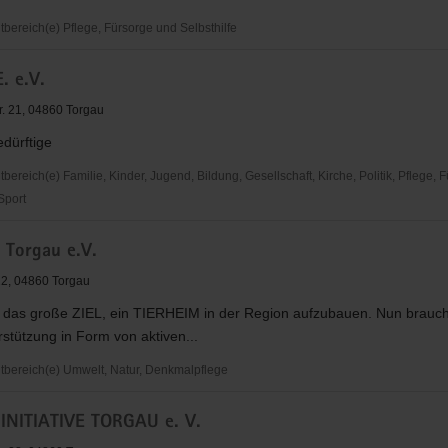
ereich(e) Pflege, Fürsorge und Selbsthilfe
E. e.V.
r. 21, 04860 Torgau
edürftige
reich(e) Familie, Kinder, Jugend, Bildung, Gesellschaft, Kirche, Politik, Pflege, 
 Sport
e Torgau e.V.
2, 04860 Torgau
 das große ZIEL, ein TIERHEIM in der Region aufzubauen. Nun brauch
stützung in Form von aktiven...
ereich(e) Umwelt, Natur, Denkmalpflege
NITIATIVE TORGAU e. V.