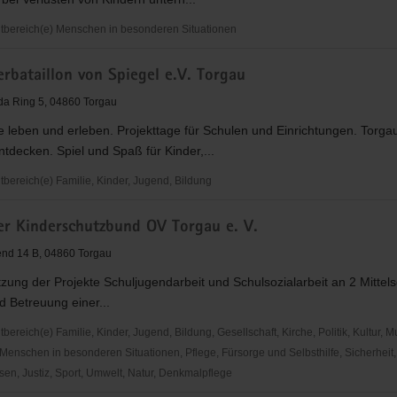
bereich(e) Menschen in besonderen Situationen
nder
rbataillon von Spiegel e.V. Torgau
a Ring 5, 04860 Torgau
 leben und erleben. Projekttage für Schulen und Einrichtungen. Torga
tdecken. Spiel und Spaß für Kinder,...
ereich(e) Familie, Kinder, Jugend, Bildung
ataillon
er Kinderschutzbund OV Torgau e. V.
gend 14 B, 04860 Torgau
tzung der Projekte Schuljugendarbeit und Schulsozialarbeit an 2 Mittels
 Betreuung einer...
reich(e) Familie, Kinder, Jugend, Bildung, Gesellschaft, Kirche, Politik, Kultur, M
Menschen in besonderen Situationen, Pflege, Fürsorge und Selbsthilfe, Sicherheit,
en, Justiz, Sport, Umwelt, Natur, Denkmalpflege