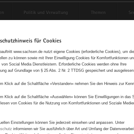
en
Politik und Verwaltung
Themen
Se
schutzhinweis für Cookies
Schriftgröße anpassen
Kontr
auftritt www.sachsen.de nutzt eigene Cookies (erforderliche Cookies), um die
tellen zu können sowie mit Ihrer Einwilligung Cookies für Komfortfunktionen u
t
agementbörse
 von Social Media Dienstleistern. Erforderliche Cookies werden ohne Ihre
igung auf Grundlage von § 25 Abs. 2 Nr. 2 TTDSG gespeichert und ausgelesen
isse auf Karte anzeigen
em Klick auf die Schaltfläche »Verstanden« nehmen Sie den Hinweis zur Kenn
em Klick auf die Schaltfläche »Auswählen« können Sie Einwilligungen in das 
Initiativen
Projekte
Nach Alphabet
Nach Post
lesen von Cookies für die Nutzung von Komfortfunktionen und Soziale Medie
tuellen Einstellungen können Sie jederzeit einsehen und anpassen. Unter
69 Suchergebnisse
nschutz
informieren wir Sie ausführlich über Art und Umfang der Datenverarbe