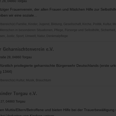
r. 28, 04860 Torgau
iger Frauenverein, der allen Frauen und Mädchen Hilfe zur Selbsthilfe 
iben wir eine soziale...
reich(e) Familie, Kinder, Jugend, Bildung, Gesellschaft, Kirche, Politik, Kultur, M
Menschen in besonderen Situationen, Pflege, Fürsorge und Selbsthilfe, Sicherheit,
en, Justiz, Sport, Umwelt, Natur, Denkmalpflege
ITIATIVE
r Geharnischtenverein e.V.
traße 28, 04860 Torgau
rfürstlich privilegierte geharnischte Bürgerwehr Deutschlands (erste urk
g 1344)
ereich(e) Kultur, Musik, Brauchtum
kinder Torgau e.V.
htenverein
e 27, 04860 Torgau
en Muttis/Eltern/Betroffene und bieten Hilfe bei der Trauerbewältigung
bei Verlusten von Kindern untern...