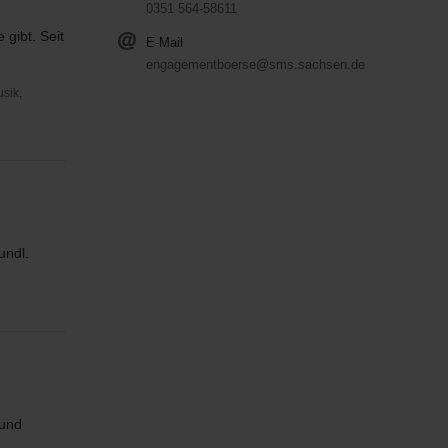
0351 564-58611
gibt. Seit
E-Mail
engagementboerse@sms.sachsen.de
usik,
undl.
 und