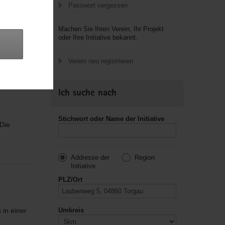
Passwort vergessen
Machen Sie Ihren Verein, Ihr Projekt
oder Ihre Initiative bekannt.
 V. im
Verein neu registrieren
n
Ich suche nach
Stichwort oder Name der Initiative
 Die
n
Addresse der
Region
Initiative
PLZ/Ort
 in einer
Umkreis