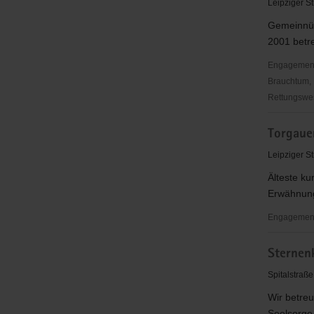
Leipziger St
Gemeinnütz
2001 betre
Engagementbe
Brauchtum, 
Rettungswes
FRAUENIN
Torgaue
TORGAU
e.
Leipziger S
V.
Älteste ku
Erwähnun
Engagementb
Torgauer
Sternen
Geharnisc
e.V.
Spitalstraß
Wir betreu
Seelsorge 