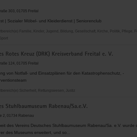
g
raße 303, 01705 Freital
st | Sozialer Möbel- und Kleiderdienst | Seniorenclub
reich(e) Familie, Kinder, Jugend, Bildung, Gesellschaft, Kirche, Politik, Pflege, 
 Sport
s Rotes Kreuz (DRK) Kreisverband Freital e. V.
raße 124, 01705 Freital
ung von Notfall- und Einsatzplänen für den Katastrophenschutz, -
erventionsteam
ereich(e) Sicherheit, Rettungswesen, Justiz
zige
es Stuhlbaumuseum Rabenau/Sa.e.V.
ße 2, 01734 Rabenau
rbeit des Vereins Deutsches Stuhlbaumuseum Rabenau/Sa. e.V. wurde d
and
er des Museums erweitert, und so...