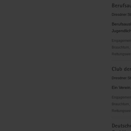
Berufsau
Freital
e.
Dresdner St
V.
Berufsausb
Jugendlich
Engagementbe
Brauchtum, 
Rettungswes
Berufsaus
Club der
Freital
e.V.
Dresdner Str
Ein Verein
Engagementbe
Brauchtum, 
Rettungswes
Club
Deutsche
der