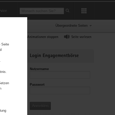
Suchbegriff
rvice
Suche starten
Übergeordnete Seiten
ast erhöhen
Animationen stoppen
Seite vorlesen
 Seite
nd
Weitere
Login Engagementbörse
Informationen
.
Nutzername
tnis.
Setzen
Passwort
leitzahl
n
Anmelden
itung