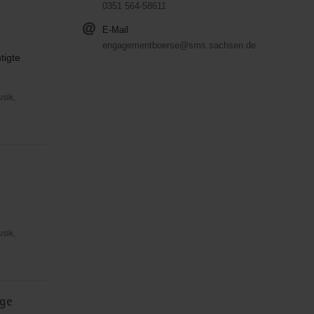
0351 564-58611
E-Mail
engagementboerse@sms.sachsen.de
tigte
usik,
usik,
ige