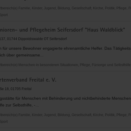
derung
reich(e) Familie, Kinder, Jugend, Bildung, Gesellschaft, Kirche, Politik, Pflege, 
 Sport
senverband
ioren- und Pflegeheim Seifersdorf "Haus Waldblick"
137, 01744 Dippoldiswalde OT Seifersdorf
n für unsere Bewohner engagierte ehrenamtliche Helfer. Das Tätigkeit
sich über gemeinsame...
ereich(e) Menschen in besonderen Situationen, Pflege, Fürsorge und Selbsthilfe
tenverband Freital e. V.
ße 18, 01705 Freital
m
sstätte für Menschen mit Behinderung und nichtbehinderte Menschen. 
f
lfe zur Selbsthilfe, -...
reich(e) Familie, Kinder, Jugend, Bildung, Gesellschaft, Kirche, Politik, Pflege, 
 Sport
enverband