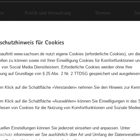
en
Politik und Verwaltung
Themen
Se
schutzhinweis für Cookies
Schriftgröße anpassen
Kontr
auftritt www.sachsen.de nutzt eigene Cookies (erforderliche Cookies), um die
tellen zu können sowie mit Ihrer Einwilligung Cookies für Komfortfunktionen u
t
agementbörse
 von Social Media Dienstleistern. Erforderliche Cookies werden ohne Ihre
igung auf Grundlage von § 25 Abs. 2 Nr. 2 TTDSG gespeichert und ausgelesen
isse auf Karte anzeigen
em Klick auf die Schaltfläche »Verstanden« nehmen Sie den Hinweis zur Kenn
em Klick auf die Schaltfläche »Auswählen« können Sie Einwilligungen in das 
Initiativen
Projekte
Nach Alphabet
Nach Post
lesen von Cookies für die Nutzung von Komfortfunktionen und Soziale Medie
tuellen Einstellungen können Sie jederzeit einsehen und anpassen. Unter
66 Suchergebnisse
nschutz
informieren wir Sie ausführlich über Art und Umfang der Datenverarbe