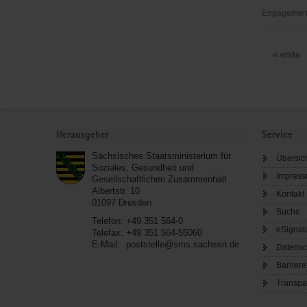
e.
Engagementb
V.
Deutsches
Stuhlbau
erste
Rabenau/S
Service
Herausgeber
Service
Sächsisches Staatsministerium für
Übersic
Soziales, Gesundheit und
Impres
Gesellschaftlichen Zusammenhalt
Albertstr. 10
Kontakt
01097
Dresden
Suche
Telefon:
+49 351 564-0
eSignat
Telefax:
+49 351 564-55060
E-Mail:
poststelle@sms.sachsen.de
Datensc
Barriere
Transpa