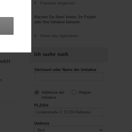
Passwort vergessen
Machen Sie Ihren Verein, Ihr Projekt
oder Ihre Initiative bekannt.
Verein neu registrieren
usik,
Ich suche nach
gGmbH
Stichwort oder Name der Initiative
m
Addresse der
Region
Initiative
PLZ/Ort
Umkreis