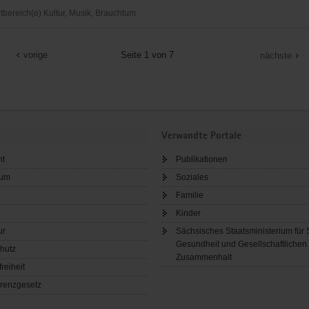
ereich(e) Kultur, Musik, Brauchtum
museum
vorige
Seite 1 von 7
nächste
a.e.V.
Verwandte Portale
ht
Publikationen
sum
Soziales
Familie
Kinder
ur
Sächsisches Staatsministerium für 
Gesundheit und Gesellschaftlichen
hutz
Zusammenhalt
freiheit
renzgesetz