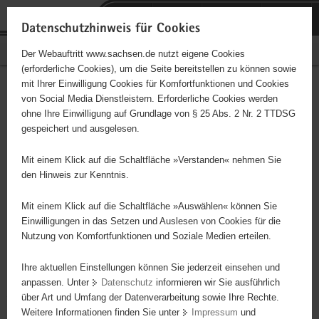
P
Portalübergreifende
o
H
Navigation
Datenschutzhinweis für Cookies
r
a
S
Bürgerschaftliches Engagement
Der Webauftritt www.sachsen.de nutzt eigene Cookies
t
u
e
(erforderliche Cookies), um die Seite bereitstellen zu können sowie
a
p
r
mit Ihrer Einwilligung Cookies für Komfortfunktionen und Cookies
l
t
v
Hauptinhalt
Engagementbörse
von Social Media Dienstleistern. Erforderliche Cookies werden
ü
i
i
ohne Ihre Einwilligung auf Grundlage von § 25 Abs. 2 Nr. 2 TTDSG
b
n
c
gespeichert und ausgelesen.
e
h
e
Ergebnisse auf Karte anzeigen
r
a
Mit einem Klick auf die Schaltfläche »Verstanden« nehmen Sie
g
l
den Hinweis zur Kenntnis.
r
t
Alles
Initiativen
Projekte
e
Mit einem Klick auf die Schaltfläche »Auswählen« können Sie
Nach Alphabet
Nach Postleitzahl
i
Einwilligungen in das Setzen und Auslesen von Cookies für die
Nutzung von Komfortfunktionen und Soziale Medien erteilen.
f
e
Ihre aktuellen Einstellungen können Sie jederzeit einsehen und
65 Suchergebnisse
n
anpassen. Unter
Datenschutz
informieren wir Sie ausführlich
d
über Art und Umfang der Datenverarbeitung sowie Ihre Rechte.
Volkssolidarität Regionalverband Torgau-Oschatz e.
e
Weitere Informationen finden Sie unter
Impressum
und
N