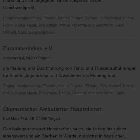
finden und sich begegnen. Unser Anspruch ist die
Gleichwertigkeit...
Engagementbereich(e) Familie, Kinder, Jugend, Bildung, Gesellschaft, Kirche,
Politik, Kultur, Musik, Brauchtum, Pflege, Fürsorge und Selbsthilfe, Sport,
Umwelt, Natur, Denkmalpflege
ZeitOase
Zusammenleben e.V.
Torgau
Amselweg 4, 04860 Torgau
die Planung und Durchführung von Tanz- und Theateraufführungen
für Kinder, Jugendliche und Erwachene. die Planung und...
Engagementbereich(e) Familie, Kinder, Jugend, Bildung, Gesellschaft, Kirche,
Politik, Kultur, Musik, Brauchtum, Pflege, Fürsorge und Selbsthilfe, Sport
Zusammenleben
Ökumenischer Ambulanter Hospizdienst
e.V.
Karl Marx Platz 1B, 04860 Torgau
Das Anliegen unserer Hospizarbeit ist es, ein Leben bis zuletzt
lebenswert und ein Sterben in Würde, möglichst in häuslicher...