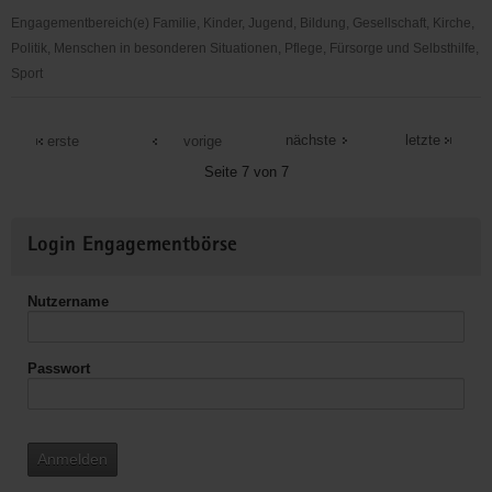
Engagementbereich(e) Familie, Kinder, Jugend, Bildung, Gesellschaft, Kirche,
Politik, Menschen in besonderen Situationen, Pflege, Fürsorge und Selbsthilfe,
Sport
Ökumenischer
Ambulanter
nächste
letzte
erste
vorige
Hospizdienst
Seite 7 von 7
Weitere
Login Engagementbörse
Informationen
Nutzername
Passwort
Anmelden