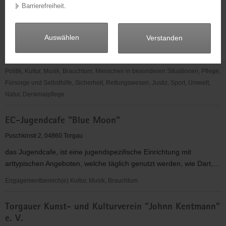
"Kreativzentrum"
Barrierefreiheit
.
a
Puschkinstraße 2, 04860 Torgau
v
kulturpädagogische Einrichtung mit dem Ziel der kulturellen,
i
Auswählen
Verstanden
geistigen und kreativen Bildung von Kindern und Jugendlichen
g
a
Engagementbereich(e) Familie, Kinder, Jugend, Bildung, Gesellschaft, Kirche,
t
Politik, Kultur, Musik, Brauchtum, Menschen in besonderen Situationen, Pflege,
i
Fürsorge und Selbsthilfe, Sicherheit, Rettungswesen, Justiz, Sport, Umwelt,
o
Natur, Denkmalpflege
n
Kinder-
EC-Jugendcafe "Blue Moon"
und
Jugendförderungsverein
Puschkinstr.2, 04860 Torgau
e.
das Jugendcafe, ist eine jugendspezifische Einrichtung mit
V.
arttypischen Angeboten, welche täglich genutzt werden, wie Dart,...
"Kreativzentrum"
Engagementbereich(e) Kultur, Musik, Brauchtum
EC-
Torgauer Kunst- und Kulturverein "Johnn Kentmann"
Jugendcafe
e. V.
"Blue