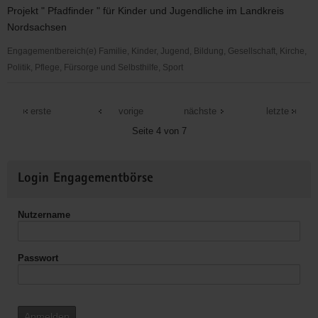
e.V.
Projekt " Pfadfinder " für Kinder und Jugendliche im Landkreis
RG
Nordsachsen
Torgau
Engagementbereich(e) Familie, Kinder, Jugend, Bildung, Gesellschaft, Kirche,
Politik, Pflege, Fürsorge und Selbsthilfe, Sport
Evangelische
Jugend
erste
vorige
nächste
letzte
im
Seite 4 von 7
Kirchenkreis
Torgau-
Weitere
Delitzsch
Login Engagementbörse
Informationen
Nutzername
Passwort
Anmelden