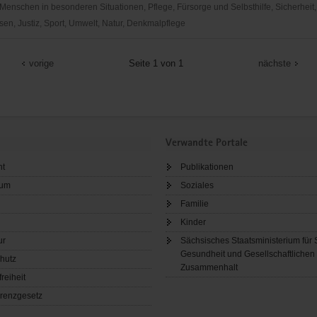
Menschen in besonderen Situationen, Pflege, Fürsorge und Selbsthilfe, Sicherheit,
en, Justiz, Sport, Umwelt, Natur, Denkmalpflege
vorige
Seite 1 von 1
nächste
Verwandte Portale
ht
Publikationen
sum
Soziales
Familie
Kinder
ur
Sächsisches Staatsministerium für 
Gesundheit und Gesellschaftlichen
hutz
Zusammenhalt
freiheit
renzgesetz