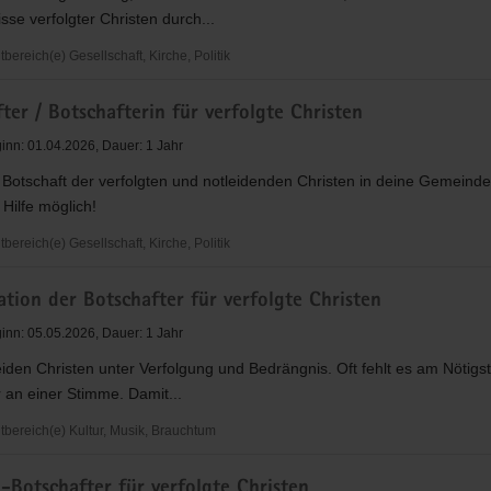
nd
sse verfolgter Christen durch...
ereich(e) Gesellschaft, Kirche, Politik
ter / Botschafterin für verfolgte Christen
r
ginn: 01.04.2026, Dauer: 1 Jahr
 Botschaft der verfolgten und notleidenden Christen in deine Gemeind
 Hilfe möglich!
ereich(e) Gesellschaft, Kirche, Politik
r
tion der Botschafter für verfolgte Christen
rin
ginn: 05.05.2026, Dauer: 1 Jahr
eiden Christen unter Verfolgung und Bedrängnis. Oft fehlt es am Nötigst
 an einer Stimme. Damit...
ereich(e) Kultur, Musik, Brauchtum
on
-Botschafter für verfolgte Christen