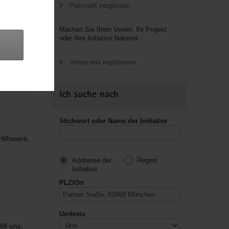
Passwort vergessen
Machen Sie Ihren Verein, Ihr Projekt
oder Ihre Initiative bekannt.
Zweck.
Verein neu registrieren
Natur,
Ich suche nach
Stichwort oder Name der Initiative
ilfswerk,
Addresse der
Region
Initiative
PLZ/Ort
Umkreis
ilf uns,