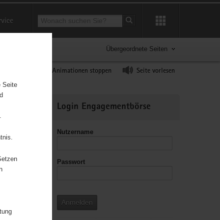
Suchbegriff
rvice
Suche starten
Übergeordnete Seiten
ast erhöhen
Animationen stoppen
Seite vorlesen
 Seite
nd
Weitere
Login Engagementbörse
Informationen
.
Nutzername
tnis.
Setzen
Passwort
leitzahl
n
Anmelden
itung