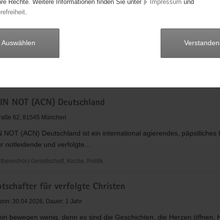
hre Rechte. Weitere Informationen finden Sie unter
Impressum
und
t e.V.
refreiheit
.
 52, 80339 München
den. Zu zweit. Ohne Geld. So weit weg wie möglich. Für einen guten 
Auswählen
Verstanden
st eine Mischung aus...
reich(e) Familie, Kinder, Jugend, Bildung, Gesellschaft, Kirche, Politik, Umwelt, 
ege
IN NOT (ACN) Deutschland
traße 62, 81545 München
NOT (ACN) Deutschland ist ein international agierendes, päpstliches H
ür notleidende und verfolgte...
ereich(e) Gesellschaft, Kirche, Politik
tschafter für verfolgte Christen
ginn: 30.04.2026, Dauer: 1 Jahr
ein bewegen wenig, denn es sind die Geschichten, die Herzen öffnen. H