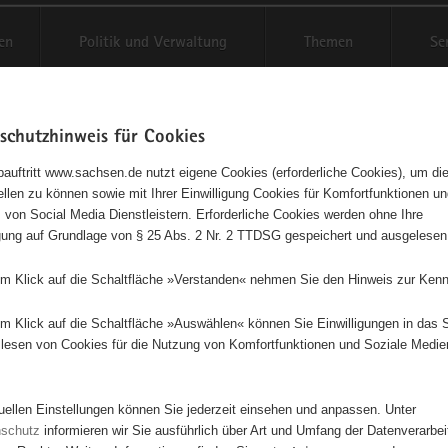
en
Politik und Verwaltung
Themen
Se
schutzhinweis für Cookies
Schriftgröße anpassen
Kontr
auftritt www.sachsen.de nutzt eigene Cookies (erforderliche Cookies), um die
tellen zu können sowie mit Ihrer Einwilligung Cookies für Komfortfunktionen u
t
agementbörse
 von Social Media Dienstleistern. Erforderliche Cookies werden ohne Ihre
igung auf Grundlage von § 25 Abs. 2 Nr. 2 TTDSG gespeichert und ausgelesen
isse auf Karte anzeigen
em Klick auf die Schaltfläche »Verstanden« nehmen Sie den Hinweis zur Kenn
em Klick auf die Schaltfläche »Auswählen« können Sie Einwilligungen in das 
Initiativen
Projekte
Nach Alphabet
Nach Post
lesen von Cookies für die Nutzung von Komfortfunktionen und Soziale Medie
tuellen Einstellungen können Sie jederzeit einsehen und anpassen. Unter
8 Suchergebnisse
nschutz
informieren wir Sie ausführlich über Art und Umfang der Datenverarbe