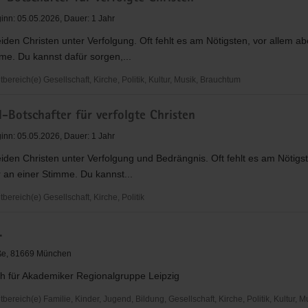
r
ginn: 05.05.2026, Dauer: 1 Jahr
eiden Christen unter Verfolgung. Oft fehlt es am Nötigsten, vor allem ab
me. Du kannst dafür sorgen,...
reich(e) Gesellschaft, Kirche, Politik, Kultur, Musik, Brauchtum
-Botschafter für verfolgte Christen
r
ginn: 05.05.2026, Dauer: 1 Jahr
eiden Christen unter Verfolgung und Bedrängnis. Oft fehlt es am Nötigst
 an einer Stimme. Du kannst...
ereich(e) Gesellschaft, Kirche, Politik
.
r
aße, 81669 München
h für Akademiker Regionalgruppe Leipzig
reich(e) Familie, Kinder, Jugend, Bildung, Gesellschaft, Kirche, Politik, Kultur, M