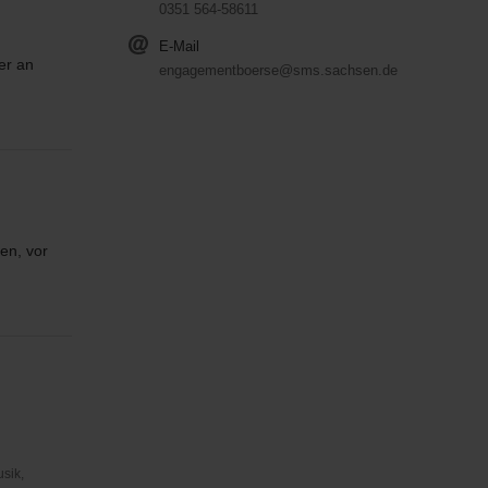
0351 564-58611
E-Mail
er an
engagementboerse@sms.sachsen.de
en, vor
usik,