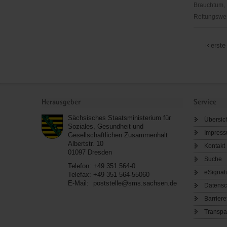
Brauchtum, 
Rettungswes
*nea
e.V.
erste
Service
Herausgeber
Service
Sächsisches Staatsministerium für
Übersic
Soziales, Gesundheit und
Impres
Gesellschaftlichen Zusammenhalt
Albertstr. 10
Kontakt
01097
Dresden
Suche
Telefon:
+49 351 564-0
eSignat
Telefax:
+49 351 564-55060
E-Mail:
poststelle@sms.sachsen.de
Datensc
Barriere
Transpa