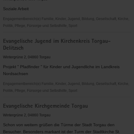
Museum
Soziale Arbeit
Torgau
Engagementbereich(e) Familie, Kinder, Jugend, Bildung, Gesellschaft, Kirche,
Politik, Pflege, Fürsorge und Selbsthilfe, Sport
Ev.
Evangelische Jugend im Kirchenkreis Torgau-
Kirchgemeinde
Delitzsch
Loßwig
Wintergrüne 2, 04860 Torgau
Projekt " Pfadfinder " für Kinder und Jugendliche im Landkreis
Nordsachsen
Engagementbereich(e) Familie, Kinder, Jugend, Bildung, Gesellschaft, Kirche,
Politik, Pflege, Fürsorge und Selbsthilfe, Sport
Evangelische
Evangelische Kirchgemeinde Torgau
Jugend
im
Wintergrüne 2, 04860 Torgau
Kirchenkreis
Schon von weitem grüßen die Türme der Stadt Torgau den
Torgau-
Besucher. Besonders markant ist der Turm der Stadtkirche St.