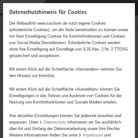
P
Portalübergreifende
o
H
Navigation
Datenschutzhinweis für Cookies
r
a
S
Bürgerschaftliches Engagement
Der Webauftritt www.sachsen.de nutzt eigene Cookies
t
u
e
(erforderliche Cookies), um die Seite bereitstellen zu können sowie
a
p
r
mit Ihrer Einwilligung Cookies für Komfortfunktionen und Cookies
l
t
v
Hauptinhalt
Engagementbörse
von Social Media Dienstleistern. Erforderliche Cookies werden
ü
i
i
ohne Ihre Einwilligung auf Grundlage von § 25 Abs. 2 Nr. 2 TTDSG
b
n
c
gespeichert und ausgelesen.
e
h
e
Ergebnisse auf Karte anzeigen
r
a
Mit einem Klick auf die Schaltfläche »Verstanden« nehmen Sie
g
l
den Hinweis zur Kenntnis.
r
t
Alles
Initiativen
Projekte
e
Mit einem Klick auf die Schaltfläche »Auswählen« können Sie
Nach Alphabet
Nach Postleitzahl
i
Einwilligungen in das Setzen und Auslesen von Cookies für die
Nutzung von Komfortfunktionen und Soziale Medien erteilen.
f
e
Ihre aktuellen Einstellungen können Sie jederzeit einsehen und
63 Suchergebnisse
n
anpassen. Unter
Datenschutz
informieren wir Sie ausführlich
d
über Art und Umfang der Datenverarbeitung sowie Ihre Rechte.
Torgauer Ruderverein e. V.
e
Weitere Informationen finden Sie unter
Impressum
und
N