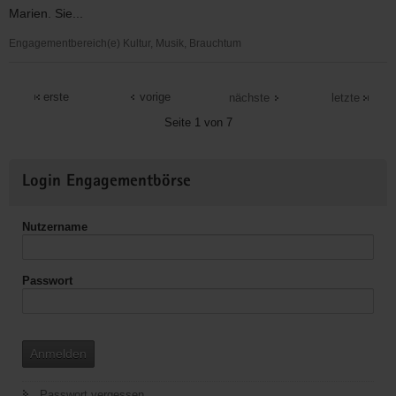
Delitzsch
Marien. Sie...
Engagementbereich(e) Kultur, Musik, Brauchtum
Evangelische
Kirchgemeinde
erste
vorige
nächste
letzte
Torgau
Seite 1 von 7
Weitere
Login Engagementbörse
Informationen
Nutzername
Passwort
Anmelden
Passwort vergessen