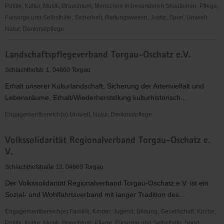
Politik, Kultur, Musik, Brauchtum, Menschen in besonderen Situationen, Pflege,
Fürsorge und Selbsthilfe, Sicherheit, Rettungswesen, Justiz, Sport, Umwelt,
Natur, Denkmalpflege
Torgauer
Landschaftspflegeverband Torgau-Oschatz e.V.
Kanu
Club
Schlachthofstr. 1, 04860 Torgau
e.
Erhalt unserer Kulturlandschaft, Sicherung der Artenvielfalt und
V.
Lebensräume, Erhalt/Wiederherstellung kulturhistorisch...
Engagementbereich(e) Umwelt, Natur, Denkmalpflege
Landschaftspflegeverband
Volkssolidarität Regionalverband Torgau-Oschatz e.
Torgau-
V.
Oschatz
e.V.
Schlachthofstraße 12, 04860 Torgau
Der Volkssolidarität Regionalverband Torgau-Oschatz e.V. ist ein
Sozial- und Wohlfahrtsverband mit langer Tradition des...
Engagementbereich(e) Familie, Kinder, Jugend, Bildung, Gesellschaft, Kirche,
Politik, Kultur, Musik, Brauchtum, Pflege, Fürsorge und Selbsthilfe, Sport