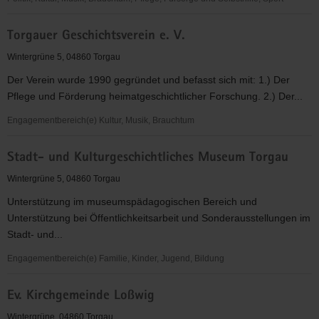
Volkssolidarität
Torgauer Geschichtsverein e. V.
Regionalverband
Torgau-
Wintergrüne 5, 04860 Torgau
Oschatz
Der Verein wurde 1990 gegründet und befasst sich mit: 1.) Der
e.
Pflege und Förderung heimatgeschichtlicher Forschung. 2.) Der...
V.
Engagementbereich(e) Kultur, Musik, Brauchtum
Torgauer
Stadt- und Kulturgeschichtliches Museum Torgau
Geschichtsverein
e.
Wintergrüne 5, 04860 Torgau
V.
Unterstützung im museumspädagogischen Bereich und
Unterstützung bei Öffentlichkeitsarbeit und Sonderausstellungen im
Stadt- und...
Engagementbereich(e) Familie, Kinder, Jugend, Bildung
Stadt-
Ev. Kirchgemeinde Loßwig
und
Kulturgeschichtliches
Wintergrüne, 04860 Torgau