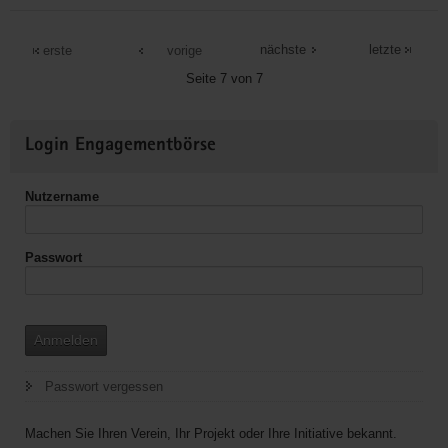
Ökumenisches
Projekt
nächste
letzte
erste
vorige
"BRÜCKEN
Seite 7 von 7
bauen"
Weitere
Login Engagementbörse
Informationen
Nutzername
Passwort
Anmelden
Passwort vergessen
Machen Sie Ihren Verein, Ihr Projekt oder Ihre Initiative bekannt.