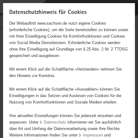
P
Portalübergreifende
o
H
Navigation
Datenschutzhinweis für Cookies
r
a
S
Bürgerschaftliches Engagement
Der Webauftritt www.sachsen.de nutzt eigene Cookies
t
u
e
(erforderliche Cookies), um die Seite bereitstellen zu können sowie
a
p
r
mit Ihrer Einwilligung Cookies für Komfortfunktionen und Cookies
l
t
v
Hauptinhalt
Engagementbörse
von Social Media Dienstleistern. Erforderliche Cookies werden
ü
i
i
ohne Ihre Einwilligung auf Grundlage von § 25 Abs. 2 Nr. 2 TTDSG
b
n
c
gespeichert und ausgelesen.
e
h
e
Ergebnisse auf Karte anzeigen
r
a
Mit einem Klick auf die Schaltfläche »Verstanden« nehmen Sie
g
l
den Hinweis zur Kenntnis.
r
t
Alles
Initiativen
Projekte
e
Mit einem Klick auf die Schaltfläche »Auswählen« können Sie
Nach Alphabet
Nach Postleitzahl
i
Einwilligungen in das Setzen und Auslesen von Cookies für die
Nutzung von Komfortfunktionen und Soziale Medien erteilen.
f
e
Ihre aktuellen Einstellungen können Sie jederzeit einsehen und
63 Suchergebnisse
n
anpassen. Unter
Datenschutz
informieren wir Sie ausführlich
d
über Art und Umfang der Datenverarbeitung sowie Ihre Rechte.
VfL Meißen
e
Weitere Informationen finden Sie unter
Impressum
und
N