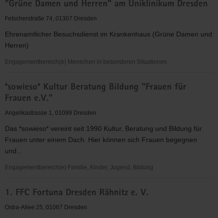
"Grüne Damen und Herren" am Uniklinikum Dresden
für
Christus"
Fetscherstraße 74, 01307 Dresden
(EC)
Ehrenamtlicher Besuchsdienst im Krankenhaus (Grüne Damen und
-
Herren)
Elbingeröder
Jugendverband
Engagementbereich(e) Menschen in besonderen Situationen
(EEC)
"Grüne
Gruppe
*sowieso* Kultur Beratung Bildung "Frauen für
Damen
Dresden
Frauen e.V."
und
Herren"
Angelikastrasse 1, 01099 Dresden
am
Das *sowieso* vereint seit 1990 Kultur, Beratung und Bildung für
Uniklinikum
Frauen unter einem Dach. Hier können sich Frauen begegnen
Dresden
und...
Engagementbereich(e) Familie, Kinder, Jugend, Bildung
*sowieso*
1. FFC Fortuna Dresden Rähnitz e. V.
Kultur
Beratung
Ostra-Allee 25, 01067 Dresden
Bildung