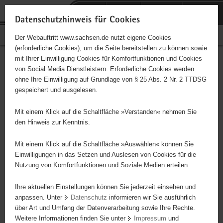
P
Portalübergreifende
o
H
Navigation
Datenschutzhinweis für Cookies
r
a
S
Bürgerschaftliches Engagement
Der Webauftritt www.sachsen.de nutzt eigene Cookies
t
u
e
(erforderliche Cookies), um die Seite bereitstellen zu können sowie
a
p
r
mit Ihrer Einwilligung Cookies für Komfortfunktionen und Cookies
l
t
v
Hauptinhalt
Engagementbörse
von Social Media Dienstleistern. Erforderliche Cookies werden
ü
i
i
ohne Ihre Einwilligung auf Grundlage von § 25 Abs. 2 Nr. 2 TTDSG
b
n
c
gespeichert und ausgelesen.
e
h
e
Ergebnisse auf Karte anzeigen
r
a
Mit einem Klick auf die Schaltfläche »Verstanden« nehmen Sie
g
l
den Hinweis zur Kenntnis.
r
t
Alles
Initiativen
Projekte
e
Mit einem Klick auf die Schaltfläche »Auswählen« können Sie
Nach Alphabet
Nach Postleitzahl
i
Einwilligungen in das Setzen und Auslesen von Cookies für die
Nutzung von Komfortfunktionen und Soziale Medien erteilen.
f
e
Ihre aktuellen Einstellungen können Sie jederzeit einsehen und
672 Suchergebnisse
n
anpassen. Unter
Datenschutz
informieren wir Sie ausführlich
d
über Art und Umfang der Datenverarbeitung sowie Ihre Rechte.
"coloRadio" Radio-Initiative Dresden e.V.
e
Weitere Informationen finden Sie unter
Impressum
und
N