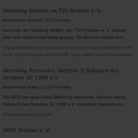
abcd
Abteilung Klettern im TSV Dresden e. V.
-
Alphabetisierung,
Bodenbacher Straße 81, 01277 Dresden
Bildung,
Innerhalb der Abteilung Klettern des TSV Dresden e. V. besteht
Chancen
eine sehr aktive Kinderklettergruppe. Die Betreuer haben sich...
in
Dresden
Engagementbereich(e) Familie, Kinder, Jugend, Bildung, Gesellschaft, Kirche,
e.V.
Politik, Pflege, Fürsorge und Selbsthilfe, Sport, Umwelt, Natur, Denkmalpflege
Abteilung
Abteilung Rennrodel, Skeleton & Bobsport des
Klettern
Dresdner SC 1898 e.V.
im
TSV
Magdeburger Straße 12, 01067 Dresden
Dresden
Die 2023 neu gegründete Abteilung Rennrodel, Skeleton &amp;
e.
Bobsport des Dresdner SC 1898 e.V. ermöglicht Sportlern ein...
V.
Engagementbereich(e) Sport
Abteilung
ADFC Dresden e. V.
Rennrodel,