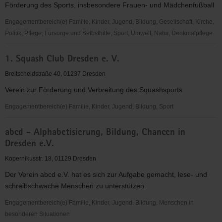
Förderung des Sports, insbesondere Frauen- und Mädchenfußball
"Frauen
für
Engagementbereich(e) Familie, Kinder, Jugend, Bildung, Gesellschaft, Kirche,
Frauen
Politik, Pflege, Fürsorge und Selbsthilfe, Sport, Umwelt, Natur, Denkmalpflege
e.V."
1.
1. Squash Club Dresden e. V.
FFC
Fortuna
Breitscheidstraße 40, 01237 Dresden
Dresden
Verein zur Förderung und Verbreitung des Squashsports
Rähnitz
e.
Engagementbereich(e) Familie, Kinder, Jugend, Bildung, Sport
V.
1.
abcd - Alphabetisierung, Bildung, Chancen in
Squash
Dresden e.V.
Club
Dresden
Kopernikusstr. 18, 01129 Dresden
e.
Der Verein abcd e.V. hat es sich zur Aufgabe gemacht, lese- und
V.
schreibschwache Menschen zu unterstützen.
Engagementbereich(e) Familie, Kinder, Jugend, Bildung, Menschen in
besonderen Situationen