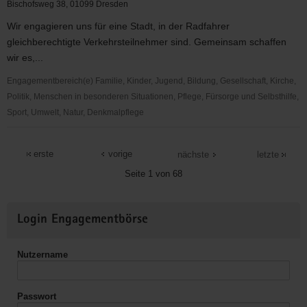
Skeleton
Bischofsweg 38, 01099 Dresden
&
Wir engagieren uns für eine Stadt, in der Radfahrer
Bobsport
gleichberechtigte Verkehrsteilnehmer sind. Gemeinsam schaffen
des
wir es,...
Dresdner
SC
Engagementbereich(e) Familie, Kinder, Jugend, Bildung, Gesellschaft, Kirche,
1898
Politik, Menschen in besonderen Situationen, Pflege, Fürsorge und Selbsthilfe,
e.V.
Sport, Umwelt, Natur, Denkmalpflege
ADFC
Dresden
erste
vorige
nächste
letzte
e.
Seite 1 von 68
V.
Weitere
Login Engagementbörse
Informationen
Nutzername
Passwort