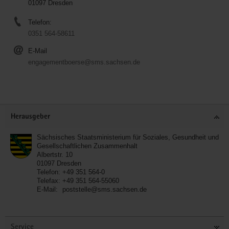
01097 Dresden
Telefon:
0351 564-58611
E-Mail
engagementboerse@sms.sachsen.de
Service
Herausgeber
Sächsisches Staatsministerium für Soziales, Gesundheit und
Gesellschaftlichen Zusammenhalt
Albertstr. 10
01097
Dresden
Telefon:
+49 351 564-0
Telefax:
+49 351 564-55060
E-Mail:
poststelle@sms.sachsen.de
Service