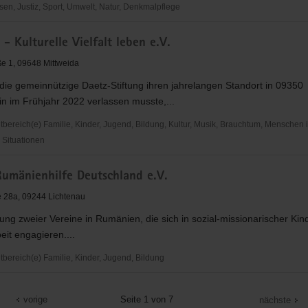
en, Justiz, Sport, Umwelt, Natur, Denkmalpflege
 - Kulturelle Vielfalt leben e.V.
and
ße 1, 09648 Mittweida
ie gemeinnützige Daetz-Stiftung ihren jahrelangen Standort in 09350
in im Frühjahr 2022 verlassen musste,...
ereich(e) Familie, Kinder, Jugend, Bildung, Kultur, Musik, Brauchtum, Menschen 
Situationen
umänienhilfe Deutschland e.V.
e 28a, 09244 Lichtenau
ung zweier Vereine in Rumänien, die sich in sozial-missionarischer Kin
it engagieren....
ereich(e) Familie, Kinder, Jugend, Bildung
ilfe
vorige
Seite 1 von 7
nächste