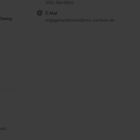
0351 564-58611
E-Mail
 Swing
engagementboerse@sms.sachsen.de
usik,