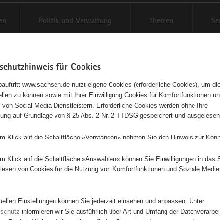
en
Politik und Verwaltung
Themen
Se
schutzhinweis für Cookies
Schriftgröße anpassen
Kontr
auftritt www.sachsen.de nutzt eigene Cookies (erforderliche Cookies), um die
tellen zu können sowie mit Ihrer Einwilligung Cookies für Komfortfunktionen u
t
agementbörse
 von Social Media Dienstleistern. Erforderliche Cookies werden ohne Ihre
igung auf Grundlage von § 25 Abs. 2 Nr. 2 TTDSG gespeichert und ausgelesen
isse auf Karte anzeigen
em Klick auf die Schaltfläche »Verstanden« nehmen Sie den Hinweis zur Kenn
em Klick auf die Schaltfläche »Auswählen« können Sie Einwilligungen in das 
Initiativen
Projekte
Nach Alphabet
Nach Post
lesen von Cookies für die Nutzung von Komfortfunktionen und Soziale Medie
tuellen Einstellungen können Sie jederzeit einsehen und anpassen. Unter
68 Suchergebnisse
nschutz
informieren wir Sie ausführlich über Art und Umfang der Datenverarbe