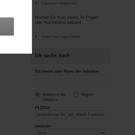
Passwort vergessen
Machen Sie Ihren Verein, Ihr Projekt
oder Ihre Initiative bekannt.
Verein neu registrieren
Ich suche nach
Stichwort oder Name der Initiative
Addresse der
Region
Initiative
PLZ/Ort
Umkreis