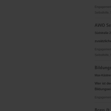
Engagementbe
Selbsthilfe,
Arbeitslose
AWO Sen
Mittweida
Südstraße 2
zusätzlic
Engagementbe
Selbsthilfe,
AWO
Bildungs
Seniorenz
Mittweida
Max-Kästner
Wer ist de
Bildungsei
Engagementb
Bildungsve
Brass &
Frankenbe