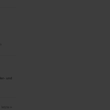
in
der- und
letzte