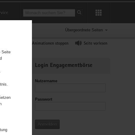
Suchbegriff
rvice
Suche starten
Übergeordnete Seiten
ast erhöhen
Animationen stoppen
Seite vorlesen
 Seite
nd
Weitere
Login Engagementbörse
Informationen
.
Nutzername
tnis.
Setzen
Passwort
leitzahl
n
Anmelden
itung