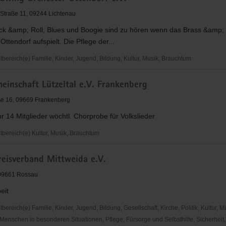
 Straße 11, 09244 Lichtenau
ck &amp; Roll, Blues und Boogie sind zu hören wenn das Brass &amp;
Ottendorf aufspielt. Die Pflege der...
ereich(e) Familie, Kinder, Jugend, Bildung, Kultur, Musik, Brauchtum
einschaft Lützeltal e.V. Frankenberg
ße 16, 09669 Frankenberg
 14 Mitglieder wöchtl. Chorprobe für Volkslieder
ereich(e) Kultur, Musik, Brauchtum
nschaft
eisverband Mittweida e.V.
, 09661 Rossau
erg
eit
reich(e) Familie, Kinder, Jugend, Bildung, Gesellschaft, Kirche, Politik, Kultur, M
Menschen in besonderen Situationen, Pflege, Fürsorge und Selbsthilfe, Sicherheit,