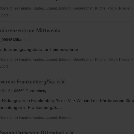
reich(e) Familie, Kinder, Jugend, Bildung, Gesellschaft, Kirche, Politik, Pflege, 
 Sport
ntreff
iorenzentrum Mittweida
, 09648 Mittweida
he Betreuungsangebote für Heimbewohner
reich(e) Familie, Kinder, Jugend, Bildung, Gesellschaft, Kirche, Politik, Pflege, 
 Sport
verein Frankenberg/Sa. e.V.
entrum
-Str. 21, 09669 Frankenberg
r Bildungsverein Frankenberg/Sa. e.V.: • Wir sind ein Förderverein für a
nrichtungen in Frankenberg/Sa....
ereich(e) Familie, Kinder, Jugend, Bildung
rein
 Swing Orchester Ottendorf e.V.
rg/Sa.