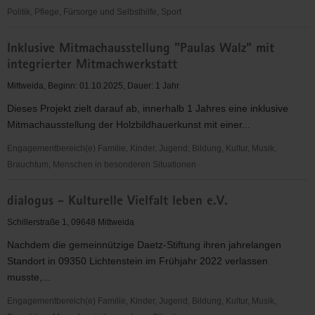
Politik, Pflege, Fürsorge und Selbsthilfe, Sport
Arbeitslosentreff
Inklusive Mitmachausstellung "Paulas Walz" mit
Mittweida
integrierter Mitmachwerkstatt
Mittweida, Beginn: 01.10.2025, Dauer: 1 Jahr
Dieses Projekt zielt darauf ab, innerhalb 1 Jahres eine inklusive
Mitmachausstellung der Holzbildhauerkunst mit einer...
Engagementbereich(e) Familie, Kinder, Jugend, Bildung, Kultur, Musik,
Brauchtum, Menschen in besonderen Situationen
Inklusive
dialogus - Kulturelle Vielfalt leben e.V.
Mitmachausstellung
"Paulas
Schillerstraße 1, 09648 Mittweida
Walz"
Nachdem die gemeinnützige Daetz-Stiftung ihren jahrelangen
mit
Standort in 09350 Lichtenstein im Frühjahr 2022 verlassen
integrierter
musste,...
Mitmachwerkstatt
Engagementbereich(e) Familie, Kinder, Jugend, Bildung, Kultur, Musik,