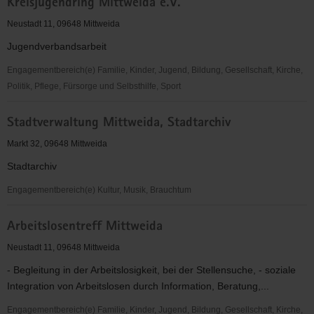
Kreisjugendring Mittweida e.V.
Mittweida
e.V.
Neustadt 11, 09648 Mittweida
Jugendverbandsarbeit
Engagementbereich(e) Familie, Kinder, Jugend, Bildung, Gesellschaft, Kirche,
Politik, Pflege, Fürsorge und Selbsthilfe, Sport
Kreisjugendring
Stadtverwaltung Mittweida, Stadtarchiv
Mittweida
e.V.
Markt 32, 09648 Mittweida
Stadtarchiv
Engagementbereich(e) Kultur, Musik, Brauchtum
Stadtverwaltung
Arbeitslosentreff Mittweida
Mittweida,
Stadtarchiv
Neustadt 11, 09648 Mittweida
- Begleitung in der Arbeitslosigkeit, bei der Stellensuche, - soziale
Integration von Arbeitslosen durch Information, Beratung,...
Engagementbereich(e) Familie, Kinder, Jugend, Bildung, Gesellschaft, Kirche,