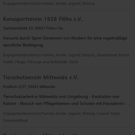
Engagementbereich(e) Familie, Kinder, Jugend, Bildung
Domus
Kanusportverein 1928 Flöha e.V.
Rumänienhilfe
Deutschland
Sachsenstraße 13, 09557 Flöha / Sa.
e.V.
Gesund durch Sport Gewinnen von Kindern für eine regelmäßige
sportliche Betätigung
Engagementbereich(e) Familie, Kinder, Jugend, Bildung, Gesellschaft, Kirche,
Politik, Pflege, Fürsorge und Selbsthilfe, Sport
Kanusportverein
Tierschutzverein Mittweida e.V.
1928
Flöha
Postfach 1127, 09641 Mittweida
e.V.
Tierschutzarbeit in Mittweida und Umgebung - Kastration von
Katzen - Besuch von Pflegeheimen und Schulen mit Haustieren -...
Engagementbereich(e) Familie, Kinder, Jugend, Bildung, Umwelt, Natur,
Denkmalpflege
Tierschutzverein