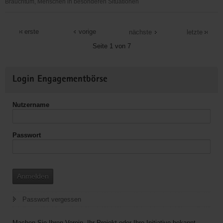
Brauchtum, Menschen in besonderen Situationen
dialogus
-
erste
vorige
nächste
letzte
Kulturelle
Seite 1 von 7
Vielfalt
leben
Weitere
e.V.
Login Engagementbörse
Informationen
Nutzername
Passwort
Anmelden
Passwort vergessen
Machen Sie Ihren Verein, Ihr Projekt oder Ihre Initiative bekannt.