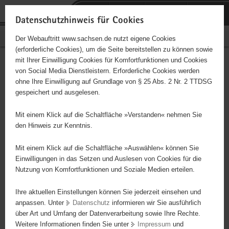
P
Portalübergreifende
o
H
Navigation
Datenschutzhinweis für Cookies
r
a
S
Bürgerschaftliches Engagement
Der Webauftritt www.sachsen.de nutzt eigene Cookies
t
u
e
(erforderliche Cookies), um die Seite bereitstellen zu können sowie
a
p
r
mit Ihrer Einwilligung Cookies für Komfortfunktionen und Cookies
l
t
v
Hauptinhalt
Engagementbörse
von Social Media Dienstleistern. Erforderliche Cookies werden
ü
i
i
ohne Ihre Einwilligung auf Grundlage von § 25 Abs. 2 Nr. 2 TTDSG
b
n
c
gespeichert und ausgelesen.
e
h
e
Ergebnisse auf Karte anzeigen
r
a
Mit einem Klick auf die Schaltfläche »Verstanden« nehmen Sie
g
l
den Hinweis zur Kenntnis.
r
t
Alles
Initiativen
Projekte
e
Mit einem Klick auf die Schaltfläche »Auswählen« können Sie
Nach Alphabet
Nach Postleitzahl
i
Einwilligungen in das Setzen und Auslesen von Cookies für die
Nutzung von Komfortfunktionen und Soziale Medien erteilen.
f
e
Ihre aktuellen Einstellungen können Sie jederzeit einsehen und
68 Suchergebnisse
n
anpassen. Unter
Datenschutz
informieren wir Sie ausführlich
d
über Art und Umfang der Datenverarbeitung sowie Ihre Rechte.
Brass & Swing Orchester Ottendorf e.V.
e
Weitere Informationen finden Sie unter
Impressum
und
N