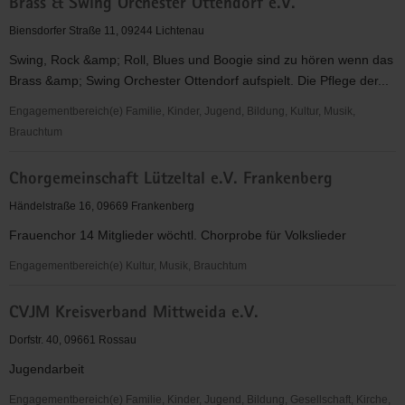
Brass & Swing Orchester Ottendorf e.V.
Frankenberg/Sa.
e.V.
Biensdorfer Straße 11, 09244 Lichtenau
Swing, Rock &amp; Roll, Blues und Boogie sind zu hören wenn das
Brass &amp; Swing Orchester Ottendorf aufspielt. Die Pflege der...
Engagementbereich(e) Familie, Kinder, Jugend, Bildung, Kultur, Musik,
Brauchtum
Brass
Chorgemeinschaft Lützeltal e.V. Frankenberg
&
Swing
Händelstraße 16, 09669 Frankenberg
Orchester
Frauenchor 14 Mitglieder wöchtl. Chorprobe für Volkslieder
Ottendorf
e.V.
Engagementbereich(e) Kultur, Musik, Brauchtum
Chorgemeinschaft
CVJM Kreisverband Mittweida e.V.
Lützeltal
e.V.
Dorfstr. 40, 09661 Rossau
Frankenberg
Jugendarbeit
Engagementbereich(e) Familie, Kinder, Jugend, Bildung, Gesellschaft, Kirche,