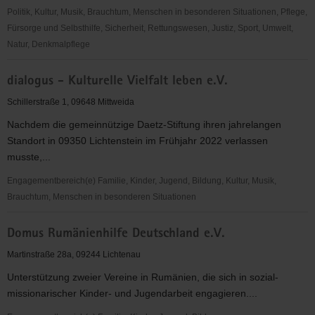
Politik, Kultur, Musik, Brauchtum, Menschen in besonderen Situationen, Pflege,
Fürsorge und Selbsthilfe, Sicherheit, Rettungswesen, Justiz, Sport, Umwelt,
Natur, Denkmalpflege
CVJM
dialogus - Kulturelle Vielfalt leben e.V.
Kreisverband
Mittweida
Schillerstraße 1, 09648 Mittweida
e.V.
Nachdem die gemeinnützige Daetz-Stiftung ihren jahrelangen
Standort in 09350 Lichtenstein im Frühjahr 2022 verlassen
musste,...
Engagementbereich(e) Familie, Kinder, Jugend, Bildung, Kultur, Musik,
Brauchtum, Menschen in besonderen Situationen
dialogus
Domus Rumänienhilfe Deutschland e.V.
-
Kulturelle
Martinstraße 28a, 09244 Lichtenau
Vielfalt
Unterstützung zweier Vereine in Rumänien, die sich in sozial-
leben
missionarischer Kinder- und Jugendarbeit engagieren....
e.V.