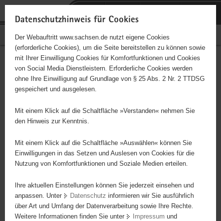
P
Portalübergreifende
o
H
Navigation
Datenschutzhinweis für Cookies
r
a
S
Bürgerschaftliches Engagement
Der Webauftritt www.sachsen.de nutzt eigene Cookies
t
u
e
(erforderliche Cookies), um die Seite bereitstellen zu können sowie
a
p
r
mit Ihrer Einwilligung Cookies für Komfortfunktionen und Cookies
l
t
v
Hauptinhalt
Engagementbörse
von Social Media Dienstleistern. Erforderliche Cookies werden
ü
i
i
ohne Ihre Einwilligung auf Grundlage von § 25 Abs. 2 Nr. 2 TTDSG
b
n
c
gespeichert und ausgelesen.
e
h
e
Ergebnisse auf Karte anzeigen
r
a
Mit einem Klick auf die Schaltfläche »Verstanden« nehmen Sie
g
l
den Hinweis zur Kenntnis.
r
t
Alles
Initiativen
Projekte
e
Mit einem Klick auf die Schaltfläche »Auswählen« können Sie
Nach Alphabet
Nach Postleitzahl
i
Einwilligungen in das Setzen und Auslesen von Cookies für die
Nutzung von Komfortfunktionen und Soziale Medien erteilen.
f
e
Ihre aktuellen Einstellungen können Sie jederzeit einsehen und
68 Suchergebnisse
n
anpassen. Unter
Datenschutz
informieren wir Sie ausführlich
d
über Art und Umfang der Datenverarbeitung sowie Ihre Rechte.
AD(H)S - Mittelsachsen e.V.
e
Weitere Informationen finden Sie unter
Impressum
und
N