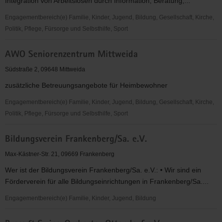
Integration von Arbeitslosen durch Information, Beratung,...
Engagementbereich(e) Familie, Kinder, Jugend, Bildung, Gesellschaft, Kirche,
Politik, Pflege, Fürsorge und Selbsthilfe, Sport
Arbeitslosentreff
AWO Seniorenzentrum Mittweida
Mittweida
Südstraße 2, 09648 Mittweida
zusätzliche Betreuungsangebote für Heimbewohner
Engagementbereich(e) Familie, Kinder, Jugend, Bildung, Gesellschaft, Kirche,
Politik, Pflege, Fürsorge und Selbsthilfe, Sport
AWO
Bildungsverein Frankenberg/Sa. e.V.
Seniorenzentrum
Mittweida
Max-Kästner-Str. 21, 09669 Frankenberg
Wer ist der Bildungsverein Frankenberg/Sa. e.V.: • Wir sind ein
Förderverein für alle Bildungseinrichtungen in Frankenberg/Sa....
Engagementbereich(e) Familie, Kinder, Jugend, Bildung
Bildungsverein