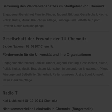
Chemnitz
Betreuung des Wanderwegenetzes im Stadtgebiet von Chemnitz
e.
V.
Engagementbereich(e) Familie, Kinder, Jugend, Bildung, Gesellschaft, Kirche,
Politik, Kultur, Musik, Brauchtum, Pflege, Fürsorge und Selbsthilfe, Sport,
Umwelt, Natur, Denkmalpflege
Grünflächenamt,
Gesellschaft der Freunde der TU Chemnitz
Arbeitskreis
Wanderwege
Str. der Nationen 62, 09107 Chemnitz
Förderverein für die Universität und ihre Organisationen
Engagementbereich(e) Familie, Kinder, Jugend, Bildung, Gesellschaft, Kirche,
Politik, Kultur, Musik, Brauchtum, Menschen in besonderen Situationen, Pflege,
Fürsorge und Selbsthilfe, Sicherheit, Rettungswesen, Justiz, Sport, Umwelt,
Natur, Denkmalpflege
Gesellschaft
Radio T
der
Freunde
Karl-Liebknecht-Str. 19, 09111 Chemnitz
der
Nichtkommerzielles Lokalradio in Chemnitz (Bürgerradio)
TU