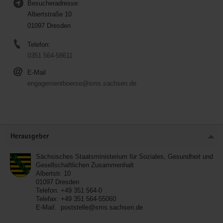
Besucheradresse:
Albertstraße 10
01097 Dresden
Telefon:
0351 564-58611
E-Mail
engagementboerse@sms.sachsen.de
Service
Herausgeber
Sächsisches Staatsministerium für Soziales, Gesundheit und
Gesellschaftlichen Zusammenhalt
Albertstr. 10
01097
Dresden
Telefon:
+49 351 564-0
Telefax:
+49 351 564-55060
E-Mail:
poststelle@sms.sachsen.de