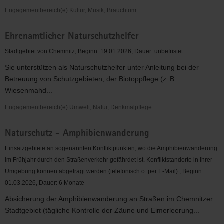
Chemnitz
Engagementbereich(e) Kultur, Musik, Brauchtum
Radio
Ehrenamtlicher Naturschutzhelfer
T
Stadtgebiet von Chemnitz, Beginn: 19.01.2026, Dauer: unbefristet
Sie unterstützen als Naturschutzhelfer unter Anleitung bei der
Betreuung von Schutzgebieten, der Biotoppflege (z. B.
Wiesenmahd...
Engagementbereich(e) Umwelt, Natur, Denkmalpflege
Ehrenamtlicher
Naturschutz - Amphibienwanderung
Naturschutzhelfer
Einsatzgebiete an sogenannten Konfliktpunkten, wo die Amphibienwanderung
im Frühjahr durch den Straßenverkehr gefährdet ist. Konfliktstandorte in Ihrer
Umgebung können abgefragt werden (telefonisch o. per E-Mail)., Beginn:
01.03.2026, Dauer: 6 Monate
Absicherung der Amphibienwanderung an Straßen im Chemnitzer
Stadtgebiet (tägliche Kontrolle der Zäune und Eimerleerung...