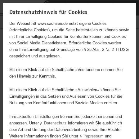
P
Portalübergreifende
o
H
Navigation
Datenschutzhinweis für Cookies
r
a
S
Bürgerschaftliches Engagement
Der Webauftritt www.sachsen.de nutzt eigene Cookies
t
u
e
(erforderliche Cookies), um die Seite bereitstellen zu können sowie
a
p
r
mit Ihrer Einwilligung Cookies für Komfortfunktionen und Cookies
l
t
v
Hauptinhalt
Engagementbörse
von Social Media Dienstleistern. Erforderliche Cookies werden
ü
i
i
ohne Ihre Einwilligung auf Grundlage von § 25 Abs. 2 Nr. 2 TTDSG
b
n
c
gespeichert und ausgelesen.
e
h
e
Ergebnisse auf Karte anzeigen
r
a
Mit einem Klick auf die Schaltfläche »Verstanden« nehmen Sie
g
l
den Hinweis zur Kenntnis.
r
t
Alles
Initiativen
Projekte
e
Mit einem Klick auf die Schaltfläche »Auswählen« können Sie
Nach Alphabet
Nach Postleitzahl
i
Einwilligungen in das Setzen und Auslesen von Cookies für die
Nutzung von Komfortfunktionen und Soziale Medien erteilen.
f
e
Ihre aktuellen Einstellungen können Sie jederzeit einsehen und
359 Suchergebnisse
n
anpassen. Unter
Datenschutz
informieren wir Sie ausführlich
d
über Art und Umfang der Datenverarbeitung sowie Ihre Rechte.
Admin
e
Weitere Informationen finden Sie unter
Impressum
und
N