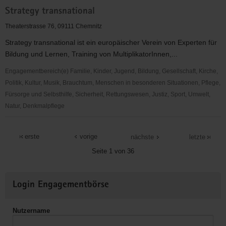
Mitarbeit
Strategy transnational
in
der
Theaterstrasse 76, 09111 Chemnitz
Jugendbildungsförderung
Strategy transnational ist ein europäischer Verein von Experten für
Chemnitz
Bildung und Lernen, Training von MultiplikatorInnen,...
e.V.
Engagementbereich(e) Familie, Kinder, Jugend, Bildung, Gesellschaft, Kirche,
Politik, Kultur, Musik, Brauchtum, Menschen in besonderen Situationen, Pflege,
Fürsorge und Selbsthilfe, Sicherheit, Rettungswesen, Justiz, Sport, Umwelt,
Natur, Denkmalpflege
Strategy
transnational
erste
vorige
nächste
letzte
Seite 1 von 36
Weitere
Login Engagementbörse
Informationen
Nutzername