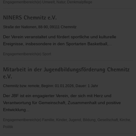
Engagementbereich(e) Umwelt, Natur, Denkmalpflege
Naturschutz
NINERS Chemnitz e.V.
-
Amphibienwanderung
Straße der Nationen, 88-90, 09111 Chemnitz
Der Verein veranstaltet und fördert sportliche und kulturelle
Ereignisse, insbesondere in den Sportarten Basketball,...
Engagementbereich(e) Sport
NINERS
Mitarbeit in der Jugendbildungsförderung Chemnitz
Chemnitz
e.V.
e.V.
Chemnitz bzw. remote, Beginn: 01.01.2026, Dauer: 1 Jahr
Der JBF ist ein engagierter Verein, der sich mit Herz und
Verantwortung für Gemeinschaft, Zusammenhalt und positive
Entwicklung...
Engagementbereich(e) Familie, Kinder, Jugend, Bildung, Gesellschaft, Kirche,
Politik