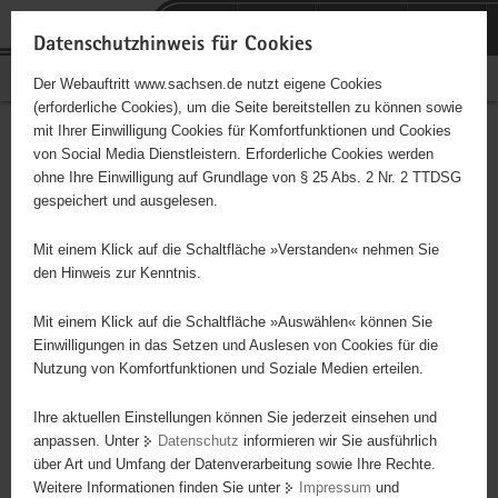
P
Portalübergreifende
o
H
Navigation
Datenschutzhinweis für Cookies
r
a
S
Bürgerschaftliches Engagement
Der Webauftritt www.sachsen.de nutzt eigene Cookies
t
u
e
(erforderliche Cookies), um die Seite bereitstellen zu können sowie
a
p
r
mit Ihrer Einwilligung Cookies für Komfortfunktionen und Cookies
l
t
v
Hauptinhalt
Engagementbörse
von Social Media Dienstleistern. Erforderliche Cookies werden
ü
i
i
ohne Ihre Einwilligung auf Grundlage von § 25 Abs. 2 Nr. 2 TTDSG
b
n
c
gespeichert und ausgelesen.
e
h
e
Ergebnisse auf Karte anzeigen
r
a
Mit einem Klick auf die Schaltfläche »Verstanden« nehmen Sie
g
l
den Hinweis zur Kenntnis.
r
t
Alles
Initiativen
Projekte
e
Mit einem Klick auf die Schaltfläche »Auswählen« können Sie
Nach Alphabet
Nach Postleitzahl
i
Einwilligungen in das Setzen und Auslesen von Cookies für die
Nutzung von Komfortfunktionen und Soziale Medien erteilen.
f
e
Ihre aktuellen Einstellungen können Sie jederzeit einsehen und
634 Suchergebnisse
n
anpassen. Unter
Datenschutz
informieren wir Sie ausführlich
d
über Art und Umfang der Datenverarbeitung sowie Ihre Rechte.
1. FFC Fortuna Dresden Rähnitz e. V.
e
Weitere Informationen finden Sie unter
Impressum
und
N