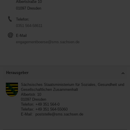
Albertstraße 10
01097 Dresden
Telefon:
0351 564-58611
E-Mail
engagementboerse@sms.sachsen.de
Service
Herausgeber
Sächsisches Staatsministerium für Soziales, Gesundheit und
Gesellschaftlichen Zusammenhalt
Albertstr. 10
01097
Dresden
Telefon:
+49 351 564-0
Telefax:
+49 351 564-55060
E-Mail:
poststelle@sms.sachsen.de