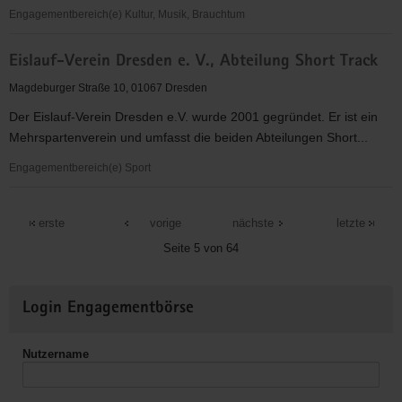
Engagementbereich(e) Kultur, Musik, Brauchtum
Friedrich
Eislauf-Verein Dresden e. V., Abteilung Short Track
Rössl
e.V.
Magdeburger Straße 10, 01067 Dresden
Der Eislauf-Verein Dresden e.V. wurde 2001 gegründet. Er ist ein
Mehrspartenverein und umfasst die beiden Abteilungen Short...
Engagementbereich(e) Sport
Eislauf-
Verein
erste
vorige
nächste
letzte
Dresden
Seite 5 von 64
e.
V.,
Weitere
Abteilung
Login Engagementbörse
Informationen
Short
Track
Nutzername