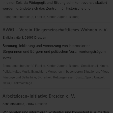
In einer Zeit, da Pädagogik und Bildung sehr kontrovers diskutiert
werden, gründete sich das Zentrum für Historische und...
Engagementbereich(e) Familie, Kinder, Jugend, Bildung
Zentrum
AWiG - Verein für gemeinschaftliches Wohnen e. V.
für
Historische
Ehrlichstraße 3, 01067 Dresden
und
Beratung, Initiierung und Vernetzung von interessierten
Zeitgemäße
Bürgerinnen und Bürgern und politischen Verantwortungsträgern
Reformpädagogik
sowie...
Engagementbereich(e) Familie, Kinder, Jugend, Bildung, Gesellschaft, Kirche,
Politik, Kultur, Musik, Brauchtum, Menschen in besonderen Situationen, Pflege,
Fürsorge und Selbsthilfe, Sicherheit, Rettungswesen, Justiz, Sport, Umwelt,
Natur, Denkmalpflege
AWiG
Arbeitslosen-Initiative Dresden e. V.
-
Verein
Schäferstraße 3, 01067 Dresden
für
Wir beraten und informieren kostenfrei und kompetent u. a. zu den