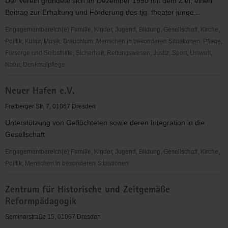
Der Verein gründete sich im Dezember 1990 mit dem Ziel, einen
Beitrag zur Erhaltung und Förderung des tjg. theater junge...
Engagementbereich(e) Familie, Kinder, Jugend, Bildung, Gesellschaft, Kirche,
Politik, Kultur, Musik, Brauchtum, Menschen in besonderen Situationen, Pflege,
Fürsorge und Selbsthilfe, Sicherheit, Rettungswesen, Justiz, Sport, Umwelt,
Natur, Denkmalpflege
Förderverein
Neuer Hafen e.V.
Theater
Junge
Freiberger Str. 7, 01067 Dresden
Generation
Unterstützung von Geflüchteten sowie deren Integration in die
Dresden
Gesellschaft
e.V.
Engagementbereich(e) Familie, Kinder, Jugend, Bildung, Gesellschaft, Kirche,
Politik, Menschen in besonderen Situationen
Neuer
Zentrum für Historische und Zeitgemäße
Hafen
Reformpädagogik
e.V.
Seminarstraße 15, 01067 Dresden