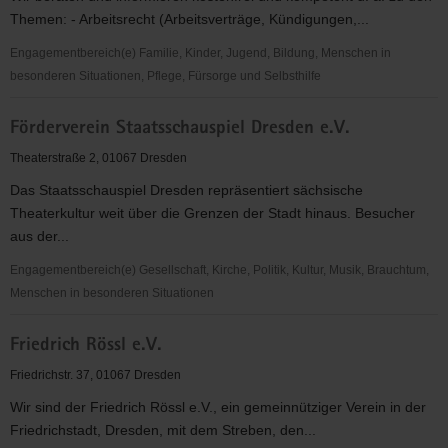
gemeinschaftliches
Themen: - Arbeitsrecht (Arbeitsverträge, Kündigungen,...
Wohnen
e.
Engagementbereich(e) Familie, Kinder, Jugend, Bildung, Menschen in
V.
besonderen Situationen, Pflege, Fürsorge und Selbsthilfe
Arbeitslosen-
Förderverein Staatsschauspiel Dresden e.V.
Initiative
Dresden
Theaterstraße 2, 01067 Dresden
e.
Das Staatsschauspiel Dresden repräsentiert sächsische
V.
Theaterkultur weit über die Grenzen der Stadt hinaus. Besucher
aus der...
Engagementbereich(e) Gesellschaft, Kirche, Politik, Kultur, Musik, Brauchtum,
Menschen in besonderen Situationen
Förderverein
Friedrich Rössl e.V.
Staatsschauspiel
Dresden
Friedrichstr. 37, 01067 Dresden
e.V.
Wir sind der Friedrich Rössl e.V., ein gemeinnütziger Verein in der
Friedrichstadt, Dresden, mit dem Streben, den...