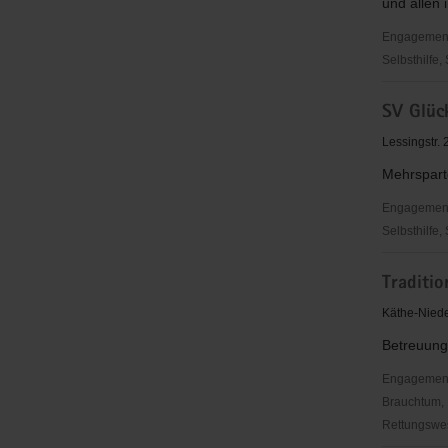
und allen 
Engagementbe
Selbsthilfe,
StadtZuku
SV Glüc
e.
V.
Lessingstr.
Hoyerswe
Mehrspart
Engagementbe
Selbsthilfe,
SV
Traditi
Glückauf
Knappenr
Käthe-Niede
e.V.
Betreuung
Engagementbe
Brauchtum, 
Rettungswes