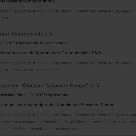
interessierten Unternehmern...
reich(e) Familie, Kinder, Jugend, Bildung, Gesellschaft, Kirche, Politik, Pflege, 
 Sport
nft
kauf Knappenrode e.V.
 21, 02977 Hoyerswerda, OT Knappenrode
rda
ensportverein mit Sportanlagen Gründungsjahr 1949
reich(e) Familie, Kinder, Jugend, Bildung, Gesellschaft, Kirche, Politik, Pflege, 
 Sport, Umwelt, Natur, Denkmalpflege
onsverein "Glückauf Schwarze Pumpe" e. V.
ode
rkirchner-Straße 30, 02977 Hoyerswerda
 ehemaliger Angehöriger des Kombinates Schwarze Pumpe
reich(e) Familie, Kinder, Jugend, Bildung, Gesellschaft, Kirche, Politik, Kultur, M
Menschen in besonderen Situationen, Pflege, Fürsorge und Selbsthilfe, Sicherheit,
en, Justiz, Sport, Umwelt, Natur, Denkmalpflege