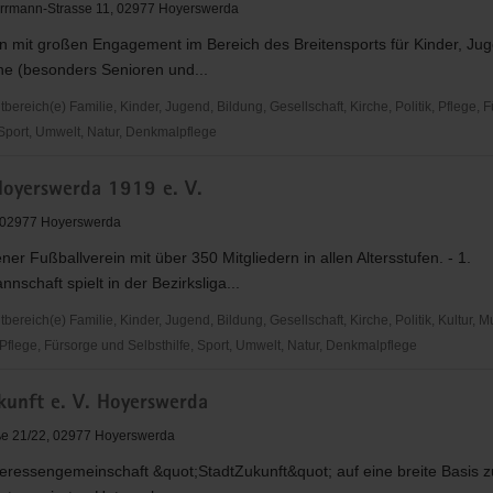
errmann-Strasse 11, 02977 Hoyerswerda
n mit großen Engagement im Bereich des Breitensports für Kinder, Jug
e (besonders Senioren und...
apheutische
e
reich(e) Familie, Kinder, Jugend, Bildung, Gesellschaft, Kirche, Politik, Pflege, 
 Sport, Umwelt, Natur, Denkmalpflege
oyerswerda 1919 e. V.
rda
, 02977 Hoyerswerda
ner Fußballverein mit über 350 Mitgliedern in allen Altersstufen. - 1.
schaft spielt in der Bezirksliga...
reich(e) Familie, Kinder, Jugend, Bildung, Gesellschaft, Kirche, Politik, Kultur, M
Pflege, Fürsorge und Selbsthilfe, Sport, Umwelt, Natur, Denkmalpflege
kunft e. V. Hoyerswerda
rda
ße 21/22, 02977 Hoyerswerda
eressengemeinschaft &quot;StadtZukunft&quot; auf eine breite Basis zu