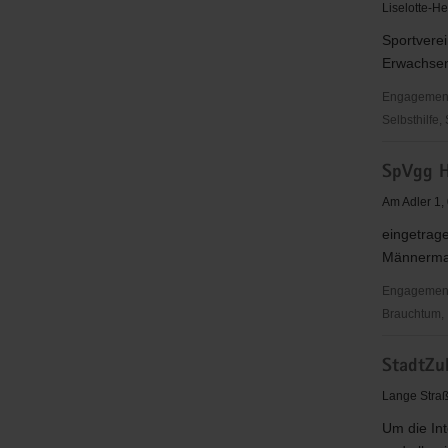
Sachsen
Liselotte-H
e.
Sportverei
V.,
Erwachsen
Sozialther
Wohnstätt
Engagementbe
Selbsthilfe,
Sportclub
SpVgg H
Hoyerswe
e.V.
Am Adler 1
eingetrage
Männermann
Engagementbe
Brauchtum, 
SpVgg
StadtZu
Hoyerswe
1919
Lange Stra
e.
Um die Int
V.