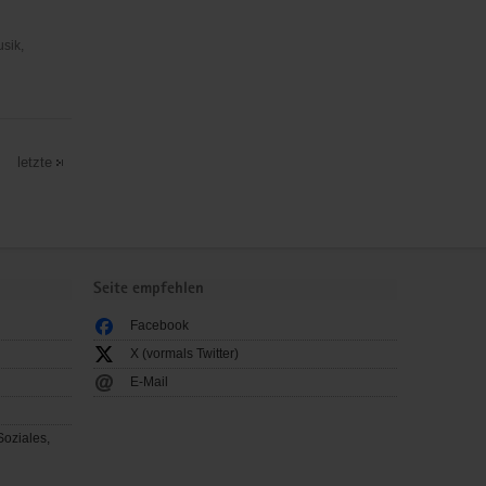
usik,
letzte
Seite empfehlen
Facebook
X (vormals Twitter)
E-Mail
Soziales,