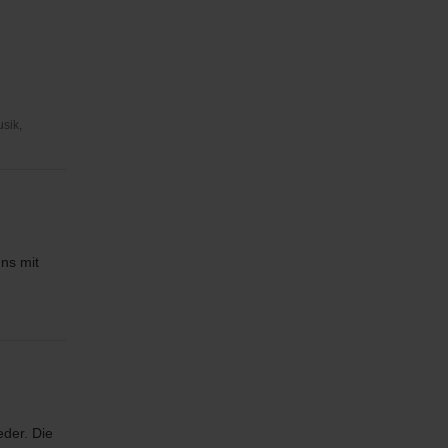
usik,
uns mit
eder. Die