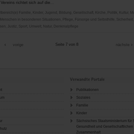
Vereins richtet sich auf die...
reich(e) Familie, Kinder, Jugend, Bildung, Gesellschaft, Kirche, Politik, Kultur, M
Menschen in besonderen Situationen, Pflege, Fürsorge und Selbsthilfe, Sicherheit,
en, Justiz, Sport, Umwelt, Natur, Denkmalpflege
Seite 7 von 8
vorige
nächste
e
rda
Verwandte Portale
ht
Publikationen
sum
Soziales
Familie
Kinder
ur
Sächsisches Staatsministerium für 
Gesundheit und Gesellschaftlichen
hutz
Zusammenhalt