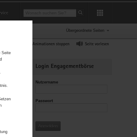
Suchbegriff
rvice
Suche starten
Übergeordnete Seiten
ast erhöhen
Animationen stoppen
Seite vorlesen
 Seite
nd
Weitere
Login Engagementbörse
Informationen
.
Nutzername
tnis.
Setzen
Passwort
leitzahl
n
Anmelden
itung