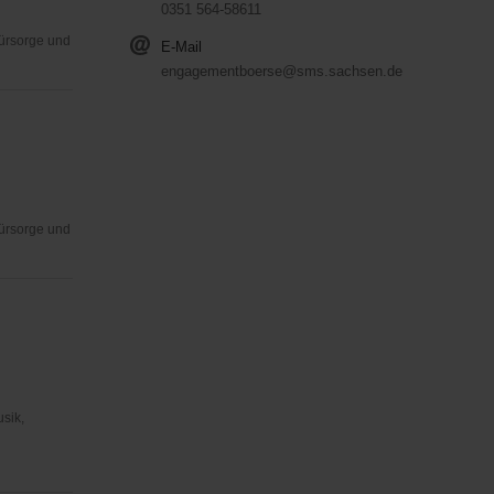
0351 564-58611
Fürsorge und
E-Mail
engagementboerse@sms.sachsen.de
Fürsorge und
usik,