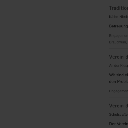
Traditions
Traditi
"Glückauf
Schwarze
Käthe-Niede
Pumpe"
Betreuung
e.
V.
Engagementbe
Brauchtum, 
Traditions
Verein 
»Glückauf
Schwarze
An der Kies
Pumpe«
Wir sind e
e.
den Proble
V.
Engagementb
Verein
Verein 
der
Aquarienf
Schulstraße
"aquarica"
Der Verein
Hoyerswe