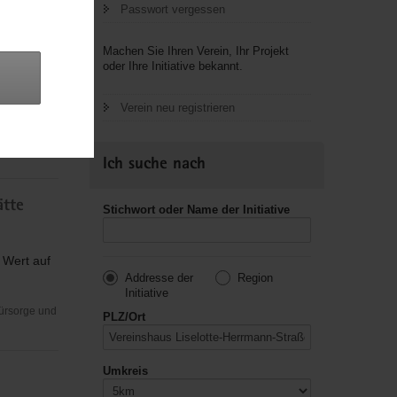
Passwort vergessen
Machen Sie Ihren Verein, Ihr Projekt
oder Ihre Initiative bekannt.
ranke,
Verein neu registrieren
usik,
Ich suche nach
ätte
Stichwort oder Name der Initiative
 Wert auf
Addresse der
Region
Initiative
Fürsorge und
PLZ/Ort
Umkreis