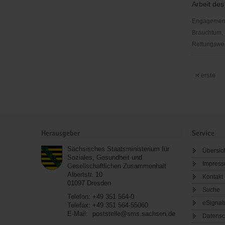
Arbeit des 
e.V.
Engagementbe
Brauchtum, 
Rettungswes
Verein
der
erste
Zoofreund
Hoyerswe
e.
V.
Service
Herausgeber
Service
Sächsisches Staatsministerium für
Übersic
Soziales, Gesundheit und
Impres
Gesellschaftlichen Zusammenhalt
Albertstr. 10
Kontakt
01097
Dresden
Suche
Telefon:
+49 351 564-0
eSignat
Telefax:
+49 351 564-55060
E-Mail:
poststelle@sms.sachsen.de
Datensc