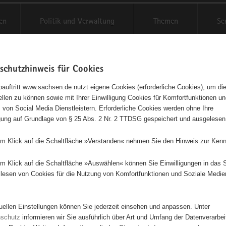
en
Politik und Verwaltung
Themen
Se
schutzhinweis für Cookies
Schriftgröße anpassen
Kontr
auftritt www.sachsen.de nutzt eigene Cookies (erforderliche Cookies), um die
tellen zu können sowie mit Ihrer Einwilligung Cookies für Komfortfunktionen u
t
agementbörse
 von Social Media Dienstleistern. Erforderliche Cookies werden ohne Ihre
igung auf Grundlage von § 25 Abs. 2 Nr. 2 TTDSG gespeichert und ausgelesen
isse auf Karte anzeigen
em Klick auf die Schaltfläche »Verstanden« nehmen Sie den Hinweis zur Kenn
em Klick auf die Schaltfläche »Auswählen« können Sie Einwilligungen in das 
Initiativen
Projekte
Nach Alphabet
Nach Post
lesen von Cookies für die Nutzung von Komfortfunktionen und Soziale Medie
tuellen Einstellungen können Sie jederzeit einsehen und anpassen. Unter
79 Suchergebnisse
nschutz
informieren wir Sie ausführlich über Art und Umfang der Datenverarbe