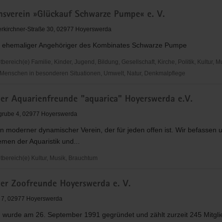
verein
onsverein »Glückauf Schwarze Pumpe« e. V.
rkirchner-Straße 30, 02977 Hoyerswerda
 ehemaliger Angehöriger des Kombinates Schwarze Pumpe
reich(e) Familie, Kinder, Jugend, Bildung, Gesellschaft, Kirche, Politik, Kultur, M
Menschen in besonderen Situationen, Umwelt, Natur, Denkmalpflege
verein
der Aquarienfreunde "aquarica" Hoyerswerda e.V.
grube 4, 02977 Hoyerswerda
in moderner dynamischer Verein, der für jeden offen ist. Wir befassen 
men der Aquaristik und...
ereich(e) Kultur, Musik, Brauchtum
der Zoofreunde Hoyerswerda e. V.
reunde
 7, 02977 Hoyerswerda
 wurde am 26. September 1991 gegründet und zählt zurzeit 245 Mitgli
rda