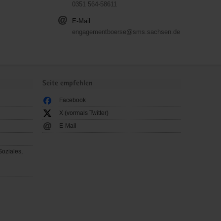
0351 564-58611
E-Mail
engagementboerse@sms.sachsen.de
Seite empfehlen
Facebook
X (vormals Twitter)
E-Mail
Soziales,