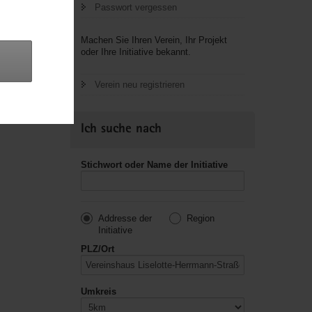
Passwort vergessen
letzte
Machen Sie Ihren Verein, Ihr Projekt
oder Ihre Initiative bekannt.
Verein neu registrieren
Ich suche nach
Stichwort oder Name der Initiative
Addresse der
Region
Initiative
PLZ/Ort
Umkreis