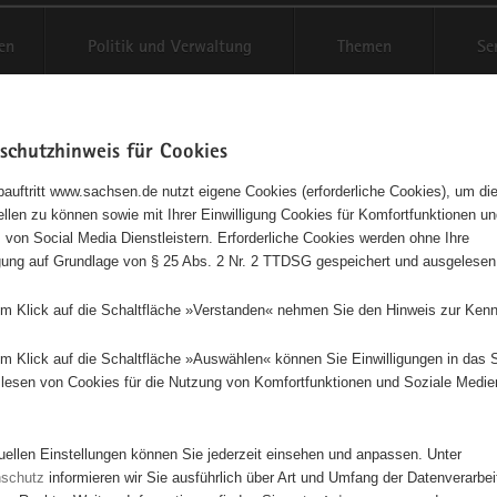
en
Politik und Verwaltung
Themen
Se
schutzhinweis für Cookies
Schriftgröße anpassen
Kontr
auftritt www.sachsen.de nutzt eigene Cookies (erforderliche Cookies), um die
tellen zu können sowie mit Ihrer Einwilligung Cookies für Komfortfunktionen u
t
agementbörse
 von Social Media Dienstleistern. Erforderliche Cookies werden ohne Ihre
igung auf Grundlage von § 25 Abs. 2 Nr. 2 TTDSG gespeichert und ausgelesen
isse auf Karte anzeigen
em Klick auf die Schaltfläche »Verstanden« nehmen Sie den Hinweis zur Kenn
em Klick auf die Schaltfläche »Auswählen« können Sie Einwilligungen in das 
Initiativen
Projekte
Nach Alphabet
Nach Post
lesen von Cookies für die Nutzung von Komfortfunktionen und Soziale Medie
tuellen Einstellungen können Sie jederzeit einsehen und anpassen. Unter
79 Suchergebnisse
nschutz
informieren wir Sie ausführlich über Art und Umfang der Datenverarbe