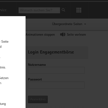
Suchbegriff
rvice
Suche starten
Übergeordnete Seiten
ast erhöhen
Animationen stoppen
Seite vorlesen
 Seite
nd
Weitere
Login Engagementbörse
Informationen
.
Nutzername
tnis.
Setzen
Passwort
leitzahl
n
Anmelden
itung