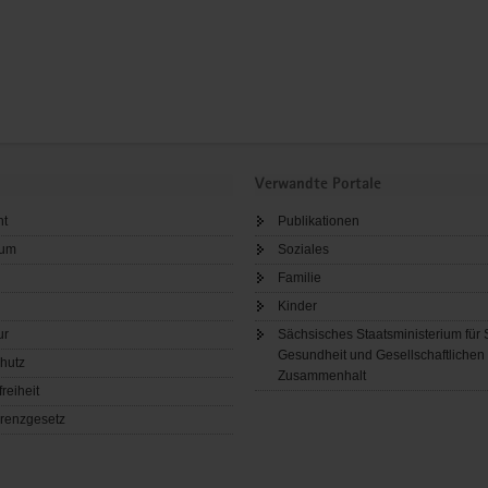
Verwandte Portale
ht
Publikationen
sum
Soziales
Familie
Kinder
ur
Sächsisches Staatsministerium für 
Gesundheit und Gesellschaftlichen
hutz
Zusammenhalt
freiheit
renzgesetz