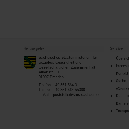
Service
Herausgeber
Service
Sächsisches Staatsministerium für
Übersic
Soziales, Gesundheit und
Impres
Gesellschaftlichen Zusammenhalt
Albertstr. 10
Kontakt
01097
Dresden
Suche
Telefon:
+49 351 564-0
eSignat
Telefax:
+49 351 564-55060
E-Mail:
poststelle@sms.sachsen.de
Datensc
Barriere
Transpa