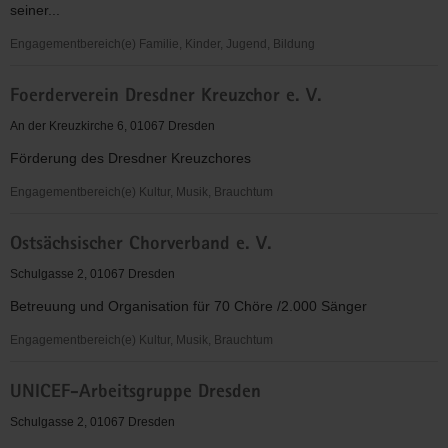
seiner...
Engagementbereich(e) Familie, Kinder, Jugend, Bildung
jungagiert
Foerderverein Dresdner Kreuzchor e. V.
e.V.
An der Kreuzkirche 6, 01067 Dresden
Förderung des Dresdner Kreuzchores
Engagementbereich(e) Kultur, Musik, Brauchtum
Foerderverein
Ostsächsischer Chorverband e. V.
Dresdner
Kreuzchor
Schulgasse 2, 01067 Dresden
e.
Betreuung und Organisation für 70 Chöre /2.000 Sänger
V.
Engagementbereich(e) Kultur, Musik, Brauchtum
Ostsächsischer
UNICEF-Arbeitsgruppe Dresden
Chorverband
e.
Schulgasse 2, 01067 Dresden
V.