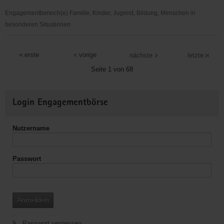
Engagementbereich(e) Familie, Kinder, Jugend, Bildung, Menschen in
besonderen Situationen
lokales
UNICEF
erste
vorige
nächste
letzte
Team
Seite 1 von 68
Görlitz
Weitere
Login Engagementbörse
Informationen
Nutzername
Passwort
Anmelden
Passwort vergessen