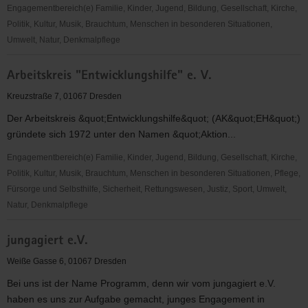
Engagementbereich(e) Familie, Kinder, Jugend, Bildung, Gesellschaft, Kirche,
Politik, Kultur, Musik, Brauchtum, Menschen in besonderen Situationen,
Umwelt, Natur, Denkmalpflege
Landesverein
Arbeitskreis "Entwicklungshilfe" e. V.
Sächsischer
Heimatschutz
Kreuzstraße 7, 01067 Dresden
e.V.
Der Arbeitskreis &quot;Entwicklungshilfe&quot; (AK&quot;EH&quot;)
gründete sich 1972 unter den Namen &quot;Aktion...
Engagementbereich(e) Familie, Kinder, Jugend, Bildung, Gesellschaft, Kirche,
Politik, Kultur, Musik, Brauchtum, Menschen in besonderen Situationen, Pflege,
Fürsorge und Selbsthilfe, Sicherheit, Rettungswesen, Justiz, Sport, Umwelt,
Natur, Denkmalpflege
Arbeitskreis
jungagiert e.V.
"Entwicklungshilfe"
e.
Weiße Gasse 6, 01067 Dresden
V.
Bei uns ist der Name Programm, denn wir vom jungagiert e.V.
haben es uns zur Aufgabe gemacht, junges Engagement in