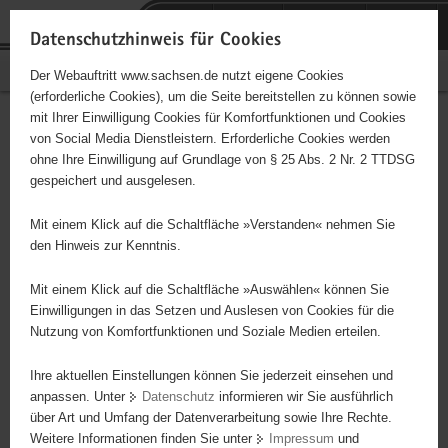
P
Portalübergreifende
o
H
Navigation
Datenschutzhinweis für Cookies
r
a
S
Bürgerschaftliches Engagement
Der Webauftritt www.sachsen.de nutzt eigene Cookies
t
u
e
(erforderliche Cookies), um die Seite bereitstellen zu können sowie
a
p
r
mit Ihrer Einwilligung Cookies für Komfortfunktionen und Cookies
l
t
v
Hauptinhalt
Engagementbörse
von Social Media Dienstleistern. Erforderliche Cookies werden
ü
i
i
ohne Ihre Einwilligung auf Grundlage von § 25 Abs. 2 Nr. 2 TTDSG
b
n
c
gespeichert und ausgelesen.
e
h
e
Ergebnisse auf Karte anzeigen
r
a
Mit einem Klick auf die Schaltfläche »Verstanden« nehmen Sie
g
l
den Hinweis zur Kenntnis.
r
t
Alles
Initiativen
Projekte
e
Mit einem Klick auf die Schaltfläche »Auswählen« können Sie
Nach Alphabet
Nach Postleitzahl
i
Einwilligungen in das Setzen und Auslesen von Cookies für die
Nutzung von Komfortfunktionen und Soziale Medien erteilen.
f
e
Ihre aktuellen Einstellungen können Sie jederzeit einsehen und
676 Suchergebnisse
n
anpassen. Unter
Datenschutz
informieren wir Sie ausführlich
d
über Art und Umfang der Datenverarbeitung sowie Ihre Rechte.
PoTS und andere Dysautonomien e.V.
e
Weitere Informationen finden Sie unter
Impressum
und
N