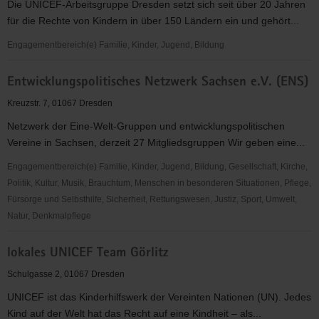
Die UNICEF-Arbeitsgruppe Dresden setzt sich seit über 20 Jahren
für die Rechte von Kindern in über 150 Ländern ein und gehört...
Engagementbereich(e) Familie, Kinder, Jugend, Bildung
UNICEF-
Entwicklungspolitisches Netzwerk Sachsen e.V. (ENS)
Arbeitsgruppe
Dresden
Kreuzstr. 7, 01067 Dresden
Netzwerk der Eine-Welt-Gruppen und entwicklungspolitischen
Vereine in Sachsen, derzeit 27 Mitgliedsgruppen Wir geben eine...
Engagementbereich(e) Familie, Kinder, Jugend, Bildung, Gesellschaft, Kirche,
Politik, Kultur, Musik, Brauchtum, Menschen in besonderen Situationen, Pflege,
Fürsorge und Selbsthilfe, Sicherheit, Rettungswesen, Justiz, Sport, Umwelt,
Natur, Denkmalpflege
Entwicklungspolitisches
lokales UNICEF Team Görlitz
Netzwerk
Sachsen
Schulgasse 2, 01067 Dresden
e.V.
UNICEF ist das Kinderhilfswerk der Vereinten Nationen (UN). Jedes
(ENS)
Kind auf der Welt hat das Recht auf eine Kindheit – als...