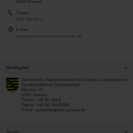
01097 Dresden
Telefon:
0351 564-58611
E-Mail
engagementboerse@sms.sachsen.de
Service
Herausgeber
Sächsisches Staatsministerium für Soziales, Gesundheit und
Gesellschaftlichen Zusammenhalt
Albertstr. 10
01097
Dresden
Telefon:
+49 351 564-0
Telefax:
+49 351 564-55060
E-Mail:
poststelle@sms.sachsen.de
Service