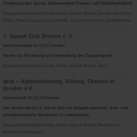
Förderung des Sports, insbesondere Frauen- und Mädchenfußball
"Frauen
für
Engagementbereich(e) Familie, Kinder, Jugend, Bildung, Gesellschaft, Kirche,
Frauen
Politik, Pflege, Fürsorge und Selbsthilfe, Sport, Umwelt, Natur, Denkmalpflege
e.V."
1.
1. Squash Club Dresden e. V.
FFC
Fortuna
Breitscheidstraße 40, 01237 Dresden
Dresden
Verein zur Förderung und Verbreitung des Squashsports
Rähnitz
e.
Engagementbereich(e) Familie, Kinder, Jugend, Bildung, Sport
V.
1.
abcd - Alphabetisierung, Bildung, Chancen in
Squash
Dresden e.V.
Club
Dresden
Kopernikusstr. 18, 01129 Dresden
e.
Der Verein abcd e.V. hat es sich zur Aufgabe gemacht, lese- und
V.
schreibschwache Menschen zu unterstützen.
Engagementbereich(e) Familie, Kinder, Jugend, Bildung, Menschen in
besonderen Situationen