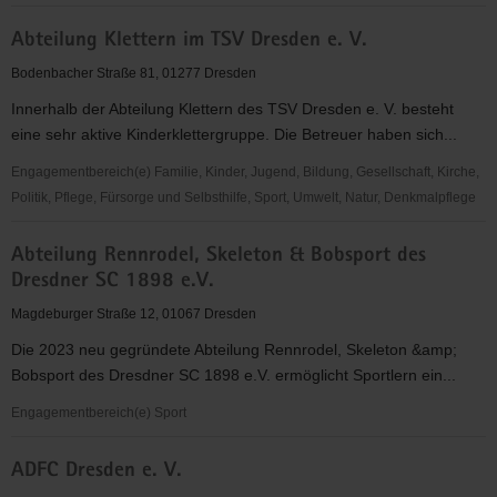
abcd
Abteilung Klettern im TSV Dresden e. V.
-
Alphabetisierung,
Bodenbacher Straße 81, 01277 Dresden
Bildung,
Innerhalb der Abteilung Klettern des TSV Dresden e. V. besteht
Chancen
eine sehr aktive Kinderklettergruppe. Die Betreuer haben sich...
in
Dresden
Engagementbereich(e) Familie, Kinder, Jugend, Bildung, Gesellschaft, Kirche,
e.V.
Politik, Pflege, Fürsorge und Selbsthilfe, Sport, Umwelt, Natur, Denkmalpflege
Abteilung
Abteilung Rennrodel, Skeleton & Bobsport des
Klettern
Dresdner SC 1898 e.V.
im
TSV
Magdeburger Straße 12, 01067 Dresden
Dresden
Die 2023 neu gegründete Abteilung Rennrodel, Skeleton &amp;
e.
Bobsport des Dresdner SC 1898 e.V. ermöglicht Sportlern ein...
V.
Engagementbereich(e) Sport
Abteilung
ADFC Dresden e. V.
Rennrodel,