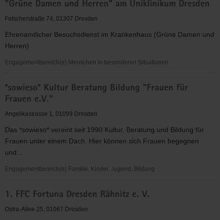
"Grüne Damen und Herren" am Uniklinikum Dresden
für
Christus"
Fetscherstraße 74, 01307 Dresden
(EC)
Ehrenamtlicher Besuchsdienst im Krankenhaus (Grüne Damen und
-
Herren)
Elbingeröder
Jugendverband
Engagementbereich(e) Menschen in besonderen Situationen
(EEC)
"Grüne
Gruppe
*sowieso* Kultur Beratung Bildung "Frauen für
Damen
Dresden
Frauen e.V."
und
Herren"
Angelikastrasse 1, 01099 Dresden
am
Das *sowieso* vereint seit 1990 Kultur, Beratung und Bildung für
Uniklinikum
Frauen unter einem Dach. Hier können sich Frauen begegnen
Dresden
und...
Engagementbereich(e) Familie, Kinder, Jugend, Bildung
*sowieso*
1. FFC Fortuna Dresden Rähnitz e. V.
Kultur
Beratung
Ostra-Allee 25, 01067 Dresden
Bildung