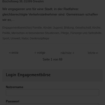
Skeleton
Bischofsweg 38, 01099 Dresden
&
Wir engagieren uns für eine Stadt, in der Radfahrer
Bobsport
gleichberechtigte Verkehrsteilnehmer sind. Gemeinsam schaffen
des
wir es,...
Dresdner
SC
Engagementbereich(e) Familie, Kinder, Jugend, Bildung, Gesellschaft, Kirche,
1898
Politik, Menschen in besonderen Situationen, Pflege, Fürsorge und Selbsthilfe,
e.V.
Sport, Umwelt, Natur, Denkmalpflege
ADFC
Dresden
erste
vorige
nächste
letzte
e.
Seite 1 von 68
V.
Weitere
Login Engagementbörse
Informationen
Nutzername
Passwort