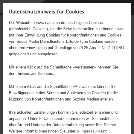
P
Portalübergreifende
o
H
Navigation
Datenschutzhinweis für Cookies
r
a
S
Bürgerschaftliches Engagement
Der Webauftritt www.sachsen.de nutzt eigene Cookies
t
u
e
(erforderliche Cookies), um die Seite bereitstellen zu können sowie
a
p
r
mit Ihrer Einwilligung Cookies für Komfortfunktionen und Cookies
l
t
v
Hauptinhalt
Engagementbörse
von Social Media Dienstleistern. Erforderliche Cookies werden
ü
i
i
ohne Ihre Einwilligung auf Grundlage von § 25 Abs. 2 Nr. 2 TTDSG
b
n
c
gespeichert und ausgelesen.
e
h
e
Ergebnisse auf Karte anzeigen
r
a
Mit einem Klick auf die Schaltfläche »Verstanden« nehmen Sie
g
l
den Hinweis zur Kenntnis.
r
t
Alles
Initiativen
Projekte
e
Mit einem Klick auf die Schaltfläche »Auswählen« können Sie
Nach Alphabet
Nach Postleitzahl
i
Einwilligungen in das Setzen und Auslesen von Cookies für die
Nutzung von Komfortfunktionen und Soziale Medien erteilen.
f
e
Ihre aktuellen Einstellungen können Sie jederzeit einsehen und
676 Suchergebnisse
n
anpassen. Unter
Datenschutz
informieren wir Sie ausführlich
d
über Art und Umfang der Datenverarbeitung sowie Ihre Rechte.
"coloRadio" Radio-Initiative Dresden e.V.
e
Weitere Informationen finden Sie unter
Impressum
und
N