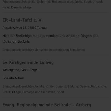
Fürsorge und Selbsthilfe, Sicherheit, Rettungswesen, Justiz, Sport, Umwelt,
Natur, Denkmalpflege
EC-
Elb-Land-Tafel e. V.
Verband
für
Pestalozziweg 13, 04860 Torgau
Kinder-
Hilfe für Bedürftige mit Lebensmittel und anderen Dingen des
und
täglichen Bedarfs
Jugendarbeit
Sachsen-
Engagementbereich(e) Menschen in besonderen Situationen
Anhalt
Elb-
e.V.
Ev. Kirchgemeinde Loßwig
Land-
OV
Tafel
Wintergrüne, 04860 Torgau
Torgau
e.
Soziale Arbeit
V.
Engagementbereich(e) Familie, Kinder, Jugend, Bildung, Gesellschaft, Kirche,
Politik, Pflege, Fürsorge und Selbsthilfe, Sport
Ev.
Evang. Regionalgemeinde Beilrode - Arzberg
Kirchgemeinde