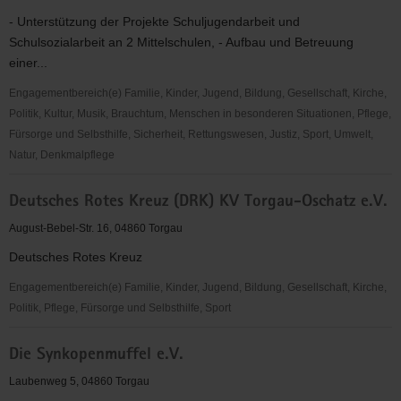
- Unterstützung der Projekte Schuljugendarbeit und
Schulsozialarbeit an 2 Mittelschulen, - Aufbau und Betreuung
einer...
Engagementbereich(e) Familie, Kinder, Jugend, Bildung, Gesellschaft, Kirche,
Politik, Kultur, Musik, Brauchtum, Menschen in besonderen Situationen, Pflege,
Fürsorge und Selbsthilfe, Sicherheit, Rettungswesen, Justiz, Sport, Umwelt,
Natur, Denkmalpflege
Deutscher
Deutsches Rotes Kreuz (DRK) KV Torgau-Oschatz e.V.
Kinderschutzbund
OV
August-Bebel-Str. 16, 04860 Torgau
Torgau
Deutsches Rotes Kreuz
e.
V.
Engagementbereich(e) Familie, Kinder, Jugend, Bildung, Gesellschaft, Kirche,
Politik, Pflege, Fürsorge und Selbsthilfe, Sport
Deutsches
Die Synkopenmuffel e.V.
Rotes
Kreuz
Laubenweg 5, 04860 Torgau
(DRK)