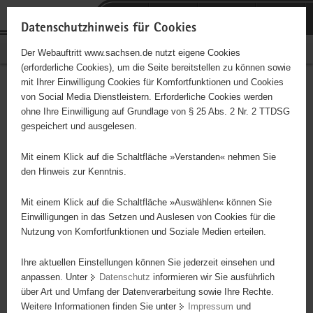
P
Portalübergreifende
o
H
Navigation
Datenschutzhinweis für Cookies
r
a
S
Bürgerschaftliches Engagement
Der Webauftritt www.sachsen.de nutzt eigene Cookies
t
u
e
(erforderliche Cookies), um die Seite bereitstellen zu können sowie
a
p
r
mit Ihrer Einwilligung Cookies für Komfortfunktionen und Cookies
l
t
v
Hauptinhalt
Engagementbörse
von Social Media Dienstleistern. Erforderliche Cookies werden
ü
i
i
ohne Ihre Einwilligung auf Grundlage von § 25 Abs. 2 Nr. 2 TTDSG
b
n
c
gespeichert und ausgelesen.
e
h
e
Ergebnisse auf Karte anzeigen
r
a
Mit einem Klick auf die Schaltfläche »Verstanden« nehmen Sie
g
l
den Hinweis zur Kenntnis.
r
t
Alles
Initiativen
Projekte
e
Mit einem Klick auf die Schaltfläche »Auswählen« können Sie
Nach Alphabet
Nach Postleitzahl
i
Einwilligungen in das Setzen und Auslesen von Cookies für die
Nutzung von Komfortfunktionen und Soziale Medien erteilen.
f
e
Ihre aktuellen Einstellungen können Sie jederzeit einsehen und
63 Suchergebnisse
n
anpassen. Unter
Datenschutz
informieren wir Sie ausführlich
d
über Art und Umfang der Datenverarbeitung sowie Ihre Rechte.
"Entschieden für Christus" (EC) Jugendverein Torgau
e
Weitere Informationen finden Sie unter
Impressum
und
N