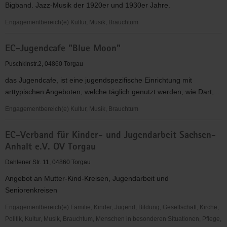
Bigband. Jazz-Musik der 1920er und 1930er Jahre.
KV
Torgau-
Engagementbereich(e) Kultur, Musik, Brauchtum
Oschatz
Die
e.V.
EC-Jugendcafe "Blue Moon"
Synkopenmuffel
e.V.
Puschkinstr.2, 04860 Torgau
das Jugendcafe, ist eine jugendspezifische Einrichtung mit
arttypischen Angeboten, welche täglich genutzt werden, wie Dart,...
Engagementbereich(e) Kultur, Musik, Brauchtum
EC-
EC-Verband für Kinder- und Jugendarbeit Sachsen-
Jugendcafe
Anhalt e.V. OV Torgau
"Blue
Moon"
Dahlener Str. 11, 04860 Torgau
Angebot an Mutter-Kind-Kreisen, Jugendarbeit und
Seniorenkreisen
Engagementbereich(e) Familie, Kinder, Jugend, Bildung, Gesellschaft, Kirche,
Politik, Kultur, Musik, Brauchtum, Menschen in besonderen Situationen, Pflege,