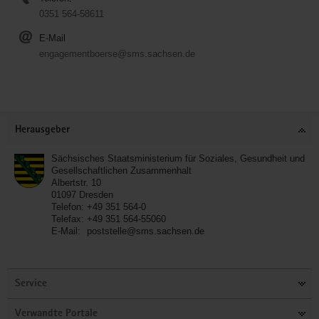
0351 564-58611
E-Mail
engagementboerse@sms.sachsen.de
Service
Herausgeber
Sächsisches Staatsministerium für Soziales, Gesundheit und
Gesellschaftlichen Zusammenhalt
Albertstr. 10
01097
Dresden
Telefon:
+49 351 564-0
Telefax:
+49 351 564-55060
E-Mail:
poststelle@sms.sachsen.de
Service
Verwandte Portale