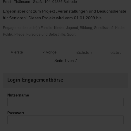
Loßwig
Ernst - Thälmann - Straße 104, 04886 Beilrode
Ergebnisbericht zum Projekt „Veranstaltungen und Besuchsdienste
für Senioren“ Dieses Projekt wird vom 01.01.2009 bis...
Engagementbereich(e) Familie, Kinder, Jugend, Bildung, Gesellschaft, Kirche,
Politik, Pflege, Fürsorge und Selbsthilfe, Sport
Evang.
Regionalgemeinde
erste
vorige
nächste
letzte
Beilrode
Seite 1 von 7
-
Arzberg
Weitere
Login Engagementbörse
Informationen
Nutzername
Passwort