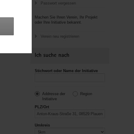
Passwort vergessen
letzte
Machen Sie Ihren Verein, Ihr Projekt
oder Ihre Initiative bekannt.
Verein neu registrieren
Ich suche nach
Stichwort oder Name der Initiative
Addresse der
Region
Initiative
PLZ/Ort
Umkreis