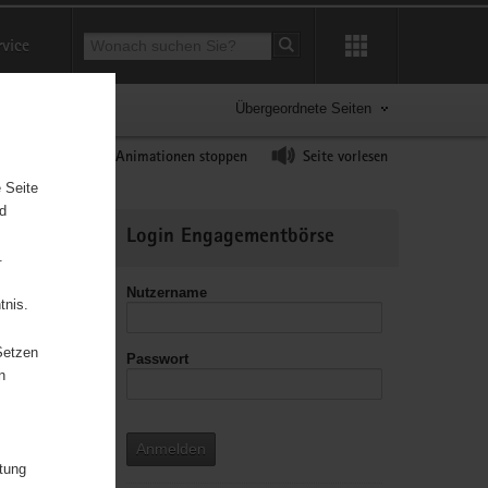
Suchbegriff
rvice
Suche starten
Übergeordnete Seiten
ast erhöhen
Animationen stoppen
Seite vorlesen
 Seite
nd
Weitere
Login Engagementbörse
Informationen
.
Nutzername
tnis.
Setzen
Passwort
leitzahl
n
Anmelden
itung