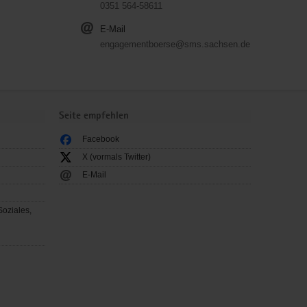
0351 564-58611
E-Mail
engagementboerse@sms.sachsen.de
Seite empfehlen
Facebook
X (vormals Twitter)
E-Mail
Soziales,