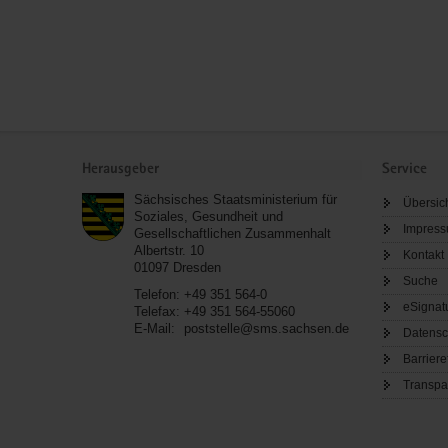
Service
Herausgeber
Service
Sächsisches Staatsministerium für
Übersic
Soziales, Gesundheit und
Impres
Gesellschaftlichen Zusammenhalt
Albertstr. 10
Kontakt
01097
Dresden
Suche
Telefon:
+49 351 564-0
eSignat
Telefax:
+49 351 564-55060
E-Mail:
poststelle@sms.sachsen.de
Datensc
Barriere
Transpa