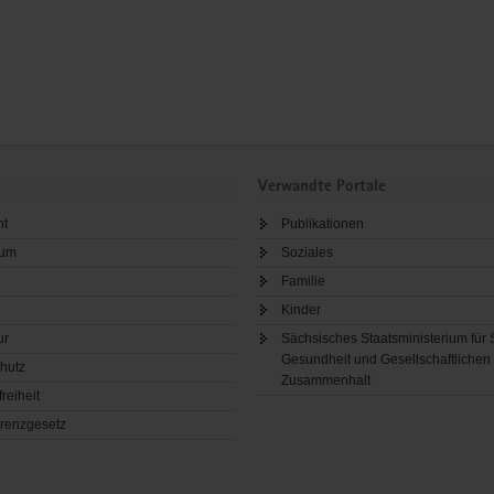
Verwandte Portale
ht
Publikationen
sum
Soziales
Familie
Kinder
ur
Sächsisches Staatsministerium für 
Gesundheit und Gesellschaftlichen
hutz
Zusammenhalt
freiheit
renzgesetz