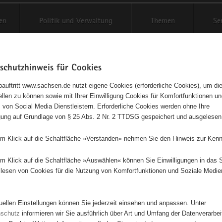
en
Politik und Verwaltung
Themen
Se
schutzhinweis für Cookies
Schriftgröße anpassen
Kontr
auftritt www.sachsen.de nutzt eigene Cookies (erforderliche Cookies), um die
tellen zu können sowie mit Ihrer Einwilligung Cookies für Komfortfunktionen u
t
agementbörse
 von Social Media Dienstleistern. Erforderliche Cookies werden ohne Ihre
igung auf Grundlage von § 25 Abs. 2 Nr. 2 TTDSG gespeichert und ausgelesen
isse auf Karte anzeigen
em Klick auf die Schaltfläche »Verstanden« nehmen Sie den Hinweis zur Kenn
em Klick auf die Schaltfläche »Auswählen« können Sie Einwilligungen in das 
Initiativen
Projekte
Nach Alphabet
Nach Post
lesen von Cookies für die Nutzung von Komfortfunktionen und Soziale Medie
tuellen Einstellungen können Sie jederzeit einsehen und anpassen. Unter
10 Suchergebnisse
nschutz
informieren wir Sie ausführlich über Art und Umfang der Datenverarbe