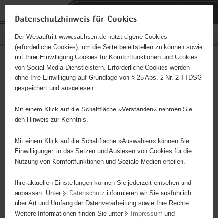
P
Portalübergreifende
o
H
Navigation
Datenschutzhinweis für Cookies
r
a
S
Bürgerschaftliches Engagement
Der Webauftritt www.sachsen.de nutzt eigene Cookies
t
u
e
(erforderliche Cookies), um die Seite bereitstellen zu können sowie
a
p
r
mit Ihrer Einwilligung Cookies für Komfortfunktionen und Cookies
l
t
v
Hauptinhalt
Engagementbörse
von Social Media Dienstleistern. Erforderliche Cookies werden
ü
i
i
ohne Ihre Einwilligung auf Grundlage von § 25 Abs. 2 Nr. 2 TTDSG
b
n
c
gespeichert und ausgelesen.
e
h
e
Ergebnisse auf Karte anzeigen
r
a
Mit einem Klick auf die Schaltfläche »Verstanden« nehmen Sie
g
l
den Hinweis zur Kenntnis.
r
t
Alles
Initiativen
Projekte
e
Mit einem Klick auf die Schaltfläche »Auswählen« können Sie
Nach Alphabet
Nach Postleitzahl
i
Einwilligungen in das Setzen und Auslesen von Cookies für die
Nutzung von Komfortfunktionen und Soziale Medien erteilen.
f
e
Ihre aktuellen Einstellungen können Sie jederzeit einsehen und
0 Suchergebnisse
n
anpassen. Unter
Datenschutz
informieren wir Sie ausführlich
d
über Art und Umfang der Datenverarbeitung sowie Ihre Rechte.
e
erste
vorige
nächste
letzte
Weitere Informationen finden Sie unter
Impressum
und
N