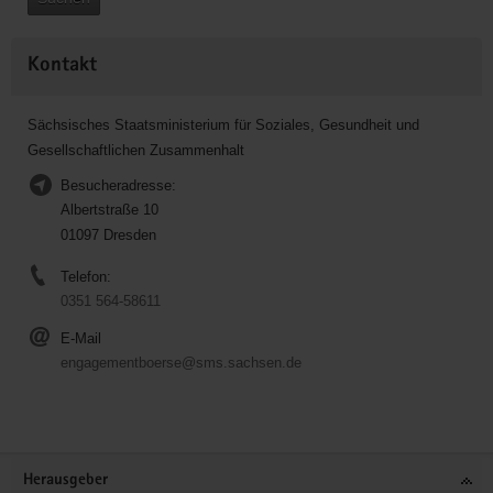
Kontakt
Sächsisches Staatsministerium für Soziales, Gesundheit und
Gesellschaftlichen Zusammenhalt
Besucheradresse:
Albertstraße 10
01097 Dresden
Telefon:
0351 564-58611
E-Mail
engagementboerse@sms.sachsen.de
Service
Herausgeber