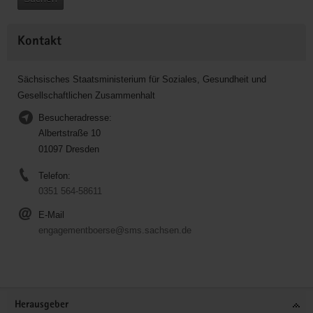
Kontakt
Sächsisches Staatsministerium für Soziales, Gesundheit und
Gesellschaftlichen Zusammenhalt
Besucheradresse:
Albertstraße 10
01097 Dresden
Telefon:
0351 564-58611
E-Mail
engagementboerse@sms.sachsen.de
Service
Herausgeber