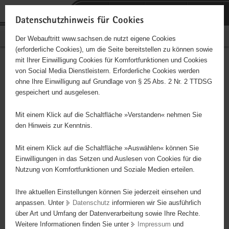
P
Portalübergreifende
o
H
Navigation
Datenschutzhinweis für Cookies
r
a
S
Bürgerschaftliches Engagement
Der Webauftritt www.sachsen.de nutzt eigene Cookies
t
u
e
(erforderliche Cookies), um die Seite bereitstellen zu können sowie
a
p
r
mit Ihrer Einwilligung Cookies für Komfortfunktionen und Cookies
l
t
v
Hauptinhalt
Engagementbörse
von Social Media Dienstleistern. Erforderliche Cookies werden
ü
i
i
ohne Ihre Einwilligung auf Grundlage von § 25 Abs. 2 Nr. 2 TTDSG
b
n
c
gespeichert und ausgelesen.
e
h
e
Ergebnisse auf Karte anzeigen
r
a
Mit einem Klick auf die Schaltfläche »Verstanden« nehmen Sie
g
l
den Hinweis zur Kenntnis.
r
t
Alles
Initiativen
Projekte
e
Mit einem Klick auf die Schaltfläche »Auswählen« können Sie
Nach Alphabet
Nach Postleitzahl
i
Einwilligungen in das Setzen und Auslesen von Cookies für die
Nutzung von Komfortfunktionen und Soziale Medien erteilen.
f
e
Ihre aktuellen Einstellungen können Sie jederzeit einsehen und
0 Suchergebnisse
n
anpassen. Unter
Datenschutz
informieren wir Sie ausführlich
d
über Art und Umfang der Datenverarbeitung sowie Ihre Rechte.
e
erste
vorige
nächste
letzte
Weitere Informationen finden Sie unter
Impressum
und
N