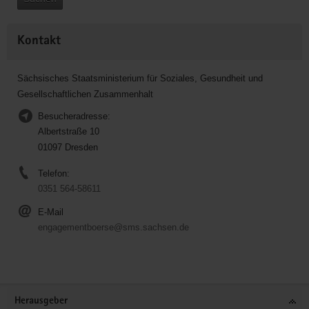
Kontakt
Sächsisches Staatsministerium für Soziales, Gesundheit und
Gesellschaftlichen Zusammenhalt
Besucheradresse:
Albertstraße 10
01097 Dresden
Telefon:
0351 564-58611
E-Mail
engagementboerse@sms.sachsen.de
Service
Herausgeber