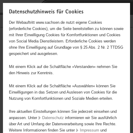
P
Portalübergreifende
o
H
Navigation
Datenschutzhinweis für Cookies
r
a
S
Bürgerschaftliches Engagement
Der Webauftritt www.sachsen.de nutzt eigene Cookies
t
u
e
(erforderliche Cookies), um die Seite bereitstellen zu können sowie
a
p
r
mit Ihrer Einwilligung Cookies für Komfortfunktionen und Cookies
l
t
v
Hauptinhalt
Engagementbörse
von Social Media Dienstleistern. Erforderliche Cookies werden
ü
i
i
ohne Ihre Einwilligung auf Grundlage von § 25 Abs. 2 Nr. 2 TTDSG
b
n
c
gespeichert und ausgelesen.
e
h
e
Ergebnisse auf Karte anzeigen
r
a
Mit einem Klick auf die Schaltfläche »Verstanden« nehmen Sie
g
l
den Hinweis zur Kenntnis.
r
t
Alles
Initiativen
Projekte
e
Mit einem Klick auf die Schaltfläche »Auswählen« können Sie
Nach Alphabet
Nach Postleitzahl
i
Einwilligungen in das Setzen und Auslesen von Cookies für die
Nutzung von Komfortfunktionen und Soziale Medien erteilen.
f
e
Ihre aktuellen Einstellungen können Sie jederzeit einsehen und
8 Suchergebnisse
n
anpassen. Unter
Datenschutz
informieren wir Sie ausführlich
d
über Art und Umfang der Datenverarbeitung sowie Ihre Rechte.
e
erste
vorige
nächste
letzte
Weitere Informationen finden Sie unter
Impressum
und
N