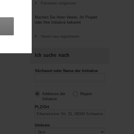
Passwort vergessen
letzte
Machen Sie Ihren Verein, Ihr Projekt
oder Ihre Initiative bekannt.
Verein neu registrieren
Ich suche nach
Stichwort oder Name der Initiative
Addresse der
Region
Initiative
PLZ/Ort
Umkreis