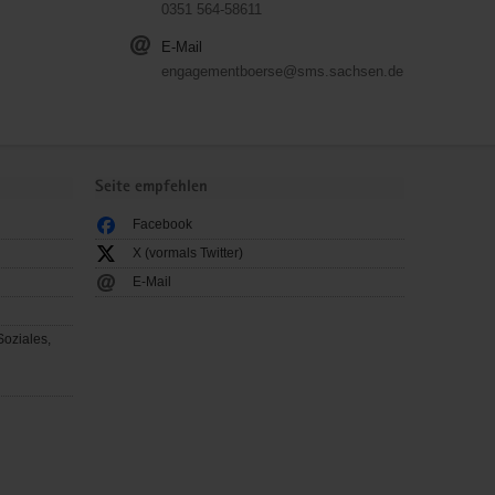
0351 564-58611
E-Mail
engagementboerse@sms.sachsen.de
Seite empfehlen
Facebook
X (vormals Twitter)
E-Mail
Soziales,