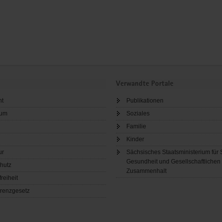
Verwandte Portale
ht
Publikationen
sum
Soziales
Familie
Kinder
ur
Sächsisches Staatsministerium für 
Gesundheit und Gesellschaftlichen
hutz
Zusammenhalt
freiheit
renzgesetz