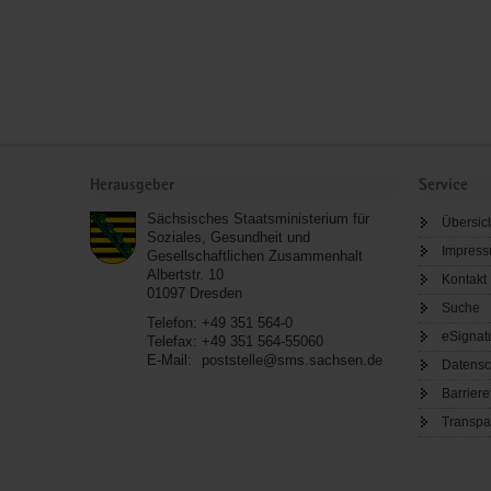
Service
Herausgeber
Service
Sächsisches Staatsministerium für
Übersic
Soziales, Gesundheit und
Impres
Gesellschaftlichen Zusammenhalt
Albertstr. 10
Kontakt
01097
Dresden
Suche
Telefon:
+49 351 564-0
eSignat
Telefax:
+49 351 564-55060
E-Mail:
poststelle@sms.sachsen.de
Datensc
Barriere
Transpa