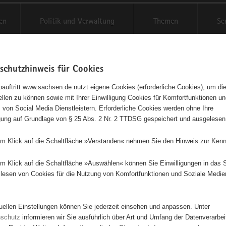
en
Politik und Verwaltung
Themen
Se
schutzhinweis für Cookies
Schriftgröße anpassen
Kontr
auftritt www.sachsen.de nutzt eigene Cookies (erforderliche Cookies), um die
tellen zu können sowie mit Ihrer Einwilligung Cookies für Komfortfunktionen u
t
agementbörse
 von Social Media Dienstleistern. Erforderliche Cookies werden ohne Ihre
igung auf Grundlage von § 25 Abs. 2 Nr. 2 TTDSG gespeichert und ausgelesen
isse auf Karte anzeigen
em Klick auf die Schaltfläche »Verstanden« nehmen Sie den Hinweis zur Kenn
em Klick auf die Schaltfläche »Auswählen« können Sie Einwilligungen in das 
Initiativen
Projekte
Nach Alphabet
Nach Post
lesen von Cookies für die Nutzung von Komfortfunktionen und Soziale Medie
tuellen Einstellungen können Sie jederzeit einsehen und anpassen. Unter
2 Suchergebnisse
nschutz
informieren wir Sie ausführlich über Art und Umfang der Datenverarbe