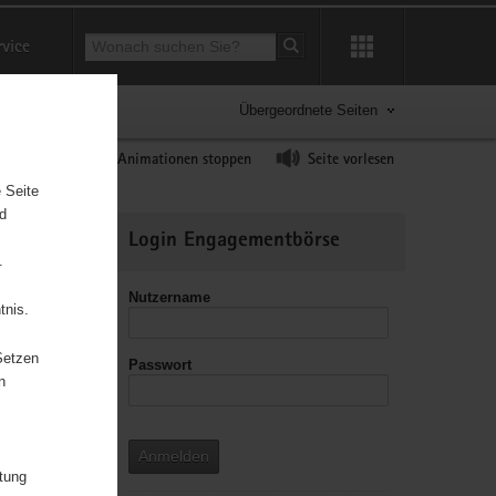
Suchbegriff
rvice
Suche starten
Übergeordnete Seiten
ast erhöhen
Animationen stoppen
Seite vorlesen
 Seite
nd
Weitere
Login Engagementbörse
Informationen
.
Nutzername
tnis.
Setzen
Passwort
leitzahl
n
Anmelden
itung