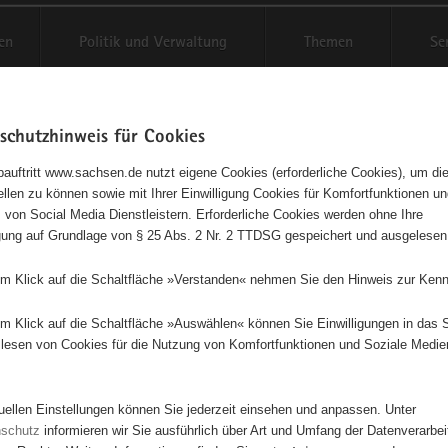
en
Politik und Verwaltung
Themen
Se
schutzhinweis für Cookies
Schriftgröße anpassen
Kontr
auftritt www.sachsen.de nutzt eigene Cookies (erforderliche Cookies), um die
tellen zu können sowie mit Ihrer Einwilligung Cookies für Komfortfunktionen u
t
agementbörse
 von Social Media Dienstleistern. Erforderliche Cookies werden ohne Ihre
igung auf Grundlage von § 25 Abs. 2 Nr. 2 TTDSG gespeichert und ausgelesen
isse auf Karte anzeigen
em Klick auf die Schaltfläche »Verstanden« nehmen Sie den Hinweis zur Kenn
em Klick auf die Schaltfläche »Auswählen« können Sie Einwilligungen in das 
Initiativen
Projekte
Nach Alphabet
Nach Post
lesen von Cookies für die Nutzung von Komfortfunktionen und Soziale Medie
tuellen Einstellungen können Sie jederzeit einsehen und anpassen. Unter
0 Suchergebnisse
nschutz
informieren wir Sie ausführlich über Art und Umfang der Datenverarbe