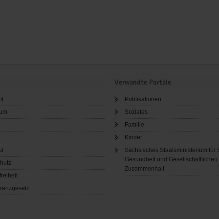
Verwandte Portale
ht
Publikationen
sum
Soziales
Familie
Kinder
ur
Sächsisches Staatsministerium für 
Gesundheit und Gesellschaftlichen
hutz
Zusammenhalt
freiheit
renzgesetz