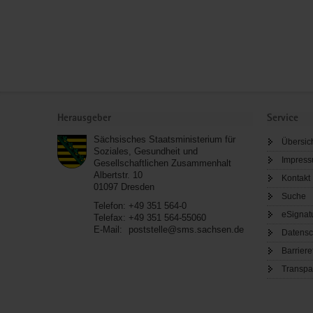
Service
Herausgeber
Service
Sächsisches Staatsministerium für
Übersic
Soziales, Gesundheit und
Impres
Gesellschaftlichen Zusammenhalt
Albertstr. 10
Kontakt
01097
Dresden
Suche
Telefon:
+49 351 564-0
eSignat
Telefax:
+49 351 564-55060
E-Mail:
poststelle@sms.sachsen.de
Datensc
Barriere
Transpa