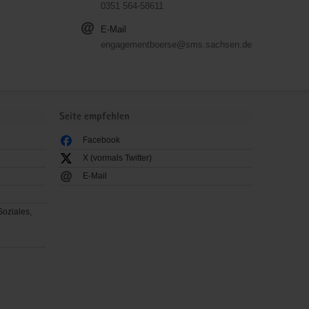
0351 564-58611
E-Mail
engagementboerse@sms.sachsen.de
Seite empfehlen
Facebook
X (vormals Twitter)
E-Mail
Soziales,