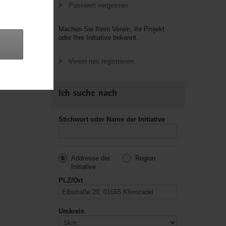
Passwort vergessen
letzte
Machen Sie Ihren Verein, Ihr Projekt
oder Ihre Initiative bekannt.
Verein neu registrieren
Ich suche nach
Stichwort oder Name der Initiative
Addresse der
Region
Initiative
PLZ/Ort
Umkreis