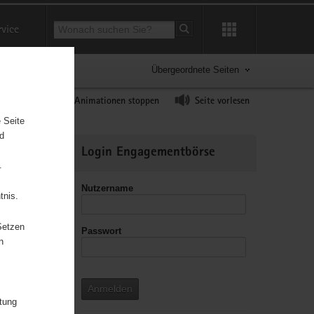
Suchbegriff
rvice
Suche starten
Übergeordnete Seiten
ast erhöhen
Animationen stoppen
Seite vorlesen
 Seite
nd
Weitere
Login Engagementbörse
Informationen
.
Nutzername
tnis.
Setzen
Passwort
leitzahl
n
Anmelden
itung