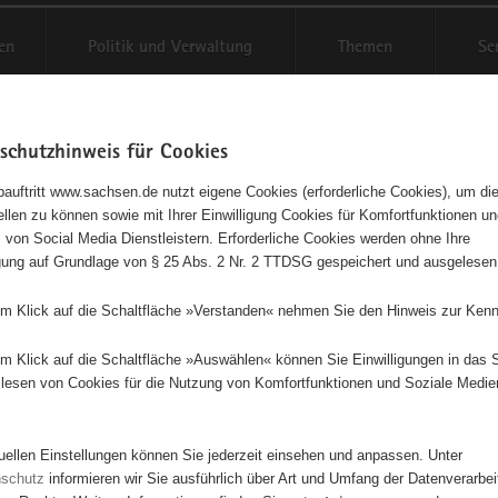
en
Politik und Verwaltung
Themen
Se
schutzhinweis für Cookies
Schriftgröße anpassen
Kontr
auftritt www.sachsen.de nutzt eigene Cookies (erforderliche Cookies), um die
tellen zu können sowie mit Ihrer Einwilligung Cookies für Komfortfunktionen u
t
agementbörse
 von Social Media Dienstleistern. Erforderliche Cookies werden ohne Ihre
igung auf Grundlage von § 25 Abs. 2 Nr. 2 TTDSG gespeichert und ausgelesen
isse auf Karte anzeigen
em Klick auf die Schaltfläche »Verstanden« nehmen Sie den Hinweis zur Kenn
em Klick auf die Schaltfläche »Auswählen« können Sie Einwilligungen in das 
Initiativen
Projekte
Nach Alphabet
Nach Post
lesen von Cookies für die Nutzung von Komfortfunktionen und Soziale Medie
tuellen Einstellungen können Sie jederzeit einsehen und anpassen. Unter
8 Suchergebnisse
nschutz
informieren wir Sie ausführlich über Art und Umfang der Datenverarbe