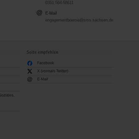
0351 564-58611
E-Mail
engagementboerse@sms.sachsen.de
Seite empfehlen
Facebook
X (vormals Twitter)
E-Mail
Soziales,