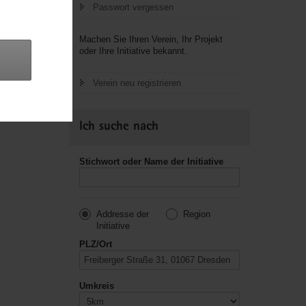
Passwort vergessen
letzte
Machen Sie Ihren Verein, Ihr Projekt
oder Ihre Initiative bekannt.
Verein neu registrieren
Ich suche nach
Stichwort oder Name der Initiative
Addresse der
Region
Initiative
PLZ/Ort
Umkreis