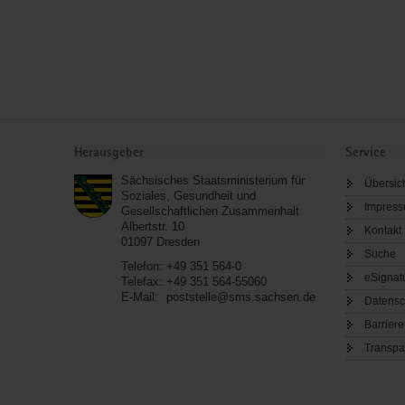
Service
Herausgeber
Service
Sächsisches Staatsministerium für
Übersic
Soziales, Gesundheit und
Impres
Gesellschaftlichen Zusammenhalt
Albertstr. 10
Kontakt
01097
Dresden
Suche
Telefon:
+49 351 564-0
eSignat
Telefax:
+49 351 564-55060
E-Mail:
poststelle@sms.sachsen.de
Datensc
Barriere
Transpa