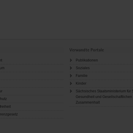
Verwandte Portale
ht
Publikationen
sum
Soziales
Familie
Kinder
ur
Sächsisches Staatsministerium für 
Gesundheit und Gesellschaftlichen
hutz
Zusammenhalt
freiheit
renzgesetz