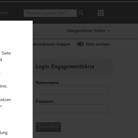
Suchbegriff
rvice
Suche starten
Übergeordnete Seiten
ast erhöhen
Animationen stoppen
Seite vorlesen
 Seite
nd
Weitere
Login Engagementbörse
Informationen
.
Nutzername
tnis.
Setzen
Passwort
leitzahl
n
Anmelden
itung