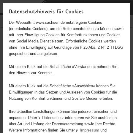
P
Portalübergreifende
o
H
Navigation
Datenschutzhinweis für Cookies
r
a
S
Bürgerschaftliches Engagement
Der Webauftritt www.sachsen.de nutzt eigene Cookies
t
u
e
(erforderliche Cookies), um die Seite bereitstellen zu können sowie
a
p
r
mit Ihrer Einwilligung Cookies für Komfortfunktionen und Cookies
l
t
v
Hauptinhalt
Engagementbörse
von Social Media Dienstleistern. Erforderliche Cookies werden
ü
i
i
ohne Ihre Einwilligung auf Grundlage von § 25 Abs. 2 Nr. 2 TTDSG
b
n
c
gespeichert und ausgelesen.
e
h
e
Ergebnisse auf Karte anzeigen
r
a
Mit einem Klick auf die Schaltfläche »Verstanden« nehmen Sie
g
l
den Hinweis zur Kenntnis.
r
t
Alles
Initiativen
Projekte
e
Mit einem Klick auf die Schaltfläche »Auswählen« können Sie
Nach Alphabet
Nach Postleitzahl
i
Einwilligungen in das Setzen und Auslesen von Cookies für die
Nutzung von Komfortfunktionen und Soziale Medien erteilen.
f
e
Ihre aktuellen Einstellungen können Sie jederzeit einsehen und
9 Suchergebnisse
n
anpassen. Unter
Datenschutz
informieren wir Sie ausführlich
d
über Art und Umfang der Datenverarbeitung sowie Ihre Rechte.
Für Leben und Gesundheit
e
Weitere Informationen finden Sie unter
Impressum
und
N