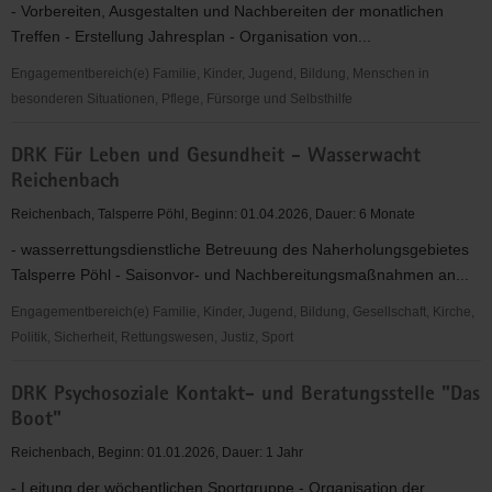
- Vorbereiten, Ausgestalten und Nachbereiten der monatlichen
Treffen - Erstellung Jahresplan - Organisation von...
Engagementbereich(e) Familie, Kinder, Jugend, Bildung, Menschen in
besonderen Situationen, Pflege, Fürsorge und Selbsthilfe
DRK
DRK Für Leben und Gesundheit - Wasserwacht
Angehörigen-
Reichenbach
Selbsthilfe
in
Reichenbach, Talsperre Pöhl, Beginn: 01.04.2026, Dauer: 6 Monate
der
- wasserrettungsdienstliche Betreuung des Naherholungsgebietes
Suchtkrankenhilfe
Talsperre Pöhl - Saisonvor- und Nachbereitungsmaßnahmen an...
Engagementbereich(e) Familie, Kinder, Jugend, Bildung, Gesellschaft, Kirche,
Politik, Sicherheit, Rettungswesen, Justiz, Sport
DRK
DRK Psychosoziale Kontakt- und Beratungsstelle "Das
Für
Boot"
Leben
und
Reichenbach, Beginn: 01.01.2026, Dauer: 1 Jahr
Gesundheit
- Leitung der wöchentlichen Sportgruppe - Organisation der