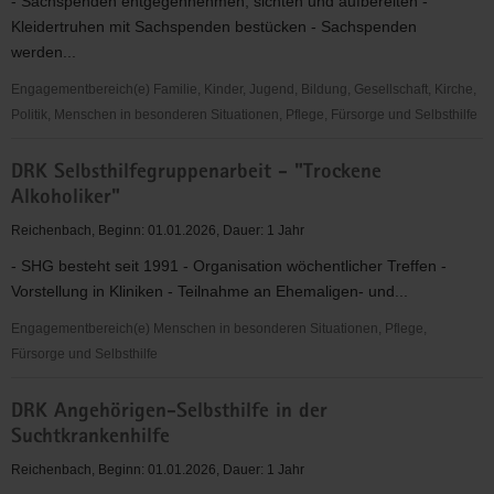
- Sachspenden entgegennehmen, sichten und aufbereiten -
-
Kleidertruhen mit Sachspenden bestücken - Sachspenden
soziokulturelle
werden...
Betreuung
von
Engagementbereich(e) Familie, Kinder, Jugend, Bildung, Gesellschaft, Kirche,
Senioren
Politik, Menschen in besonderen Situationen, Pflege, Fürsorge und Selbsthilfe
DRK
DRK Selbsthilfegruppenarbeit - "Trockene
Sachspenden
Alkoholiker"
für
Bedürftige
Reichenbach, Beginn: 01.01.2026, Dauer: 1 Jahr
- SHG besteht seit 1991 - Organisation wöchentlicher Treffen -
Vorstellung in Kliniken - Teilnahme an Ehemaligen- und...
Engagementbereich(e) Menschen in besonderen Situationen, Pflege,
Fürsorge und Selbsthilfe
DRK
DRK Angehörigen-Selbsthilfe in der
Selbsthilfegruppenarbeit
Suchtkrankenhilfe
-
"Trockene
Reichenbach, Beginn: 01.01.2026, Dauer: 1 Jahr
Alkoholiker"