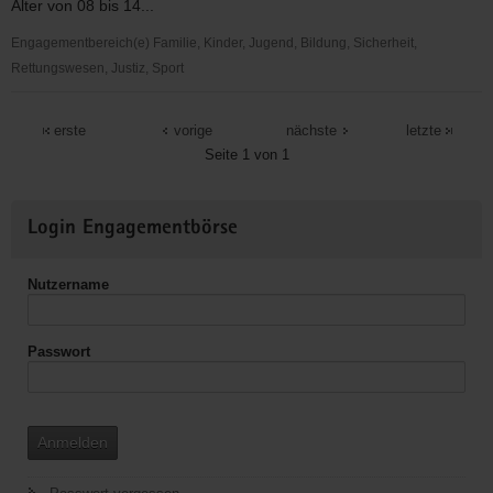
Alter von 08 bis 14...
Ausweg
Engagementbereich(e) Familie, Kinder, Jugend, Bildung, Sicherheit,
Rettungswesen, Justiz, Sport
DRK
Mit
erste
vorige
nächste
letzte
Sicherheit
Seite 1 von 1
und
Spass
Weitere
Login Engagementbörse
-
Informationen
Retten
lernen
Nutzername
Passwort
Anmelden