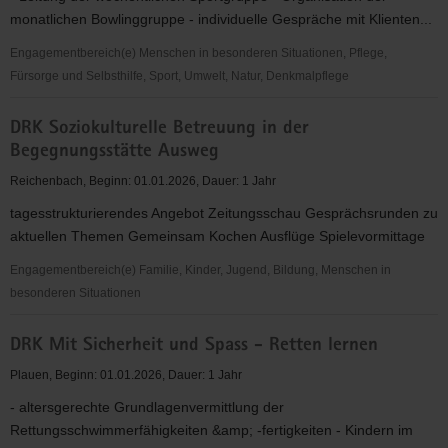
-
monatlichen Bowlinggruppe - individuelle Gespräche mit Klienten...
Wasserwacht
Reichenbach
Engagementbereich(e) Menschen in besonderen Situationen, Pflege,
Fürsorge und Selbsthilfe, Sport, Umwelt, Natur, Denkmalpflege
DRK
DRK Soziokulturelle Betreuung in der
Psychosoziale
Begegnungsstätte Ausweg
Kontakt-
und
Reichenbach, Beginn: 01.01.2026, Dauer: 1 Jahr
Beratungsstelle
tagesstrukturierendes Angebot Zeitungsschau Gesprächsrunden zu
"Das
aktuellen Themen Gemeinsam Kochen Ausflüge Spielevormittage
Boot"
Engagementbereich(e) Familie, Kinder, Jugend, Bildung, Menschen in
besonderen Situationen
DRK
DRK Mit Sicherheit und Spass - Retten lernen
Soziokulturelle
Betreuung
Plauen, Beginn: 01.01.2026, Dauer: 1 Jahr
in
- altersgerechte Grundlagenvermittlung der
der
Rettungsschwimmerfähigkeiten &amp; -fertigkeiten - Kindern im
Begegnungsstätte