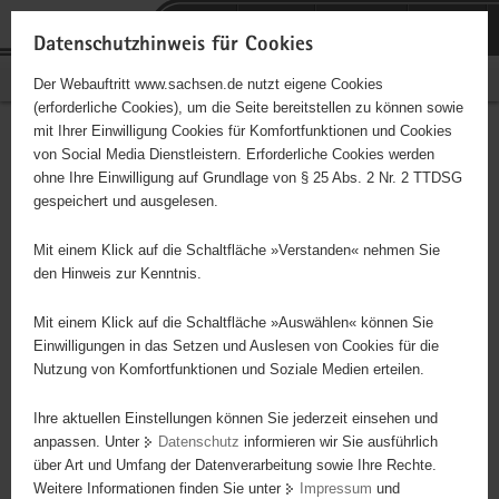
P
Portalübergreifende
o
H
Navigation
Datenschutzhinweis für Cookies
r
a
S
Bürgerschaftliches Engagement
Der Webauftritt www.sachsen.de nutzt eigene Cookies
t
u
e
(erforderliche Cookies), um die Seite bereitstellen zu können sowie
a
p
r
mit Ihrer Einwilligung Cookies für Komfortfunktionen und Cookies
l
t
v
Hauptinhalt
Engagementbörse
von Social Media Dienstleistern. Erforderliche Cookies werden
ü
i
i
ohne Ihre Einwilligung auf Grundlage von § 25 Abs. 2 Nr. 2 TTDSG
b
n
c
gespeichert und ausgelesen.
e
h
e
Ergebnisse auf Karte anzeigen
r
a
Mit einem Klick auf die Schaltfläche »Verstanden« nehmen Sie
g
l
den Hinweis zur Kenntnis.
r
t
Alles
Initiativen
Projekte
e
Mit einem Klick auf die Schaltfläche »Auswählen« können Sie
Nach Alphabet
Nach Postleitzahl
i
Einwilligungen in das Setzen und Auslesen von Cookies für die
Nutzung von Komfortfunktionen und Soziale Medien erteilen.
f
e
Ihre aktuellen Einstellungen können Sie jederzeit einsehen und
9 Suchergebnisse
n
anpassen. Unter
Datenschutz
informieren wir Sie ausführlich
d
über Art und Umfang der Datenverarbeitung sowie Ihre Rechte.
e
erste
vorige
nächste
letzte
Weitere Informationen finden Sie unter
Impressum
und
N