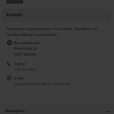
Kontakt
Sächsisches Staatsministerium für Soziales, Gesundheit und
Gesellschaftlichen Zusammenhalt
Besucheradresse:
Albertstraße 10
01097 Dresden
Telefon:
0351 564-58611
E-Mail
engagementboerse@sms.sachsen.de
Service
Herausgeber