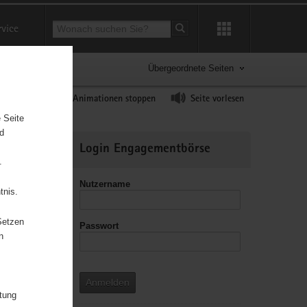
Suchbegriff
rvice
Suche starten
Übergeordnete Seiten
ast erhöhen
Animationen stoppen
Seite vorlesen
 Seite
nd
Weitere
Login Engagementbörse
Informationen
.
Nutzername
tnis.
Setzen
Passwort
leitzahl
n
Anmelden
itung