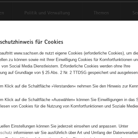
en
Politik und Verwaltung
Themen
Se
schutzhinweis für Cookies
Schriftgröße anpassen
Kontr
auftritt www.sachsen.de nutzt eigene Cookies (erforderliche Cookies), um die
tellen zu können sowie mit Ihrer Einwilligung Cookies für Komfortfunktionen u
t
agementbörse
 von Social Media Dienstleistern. Erforderliche Cookies werden ohne Ihre
igung auf Grundlage von § 25 Abs. 2 Nr. 2 TTDSG gespeichert und ausgelesen
isse auf Karte anzeigen
em Klick auf die Schaltfläche »Verstanden« nehmen Sie den Hinweis zur Kenn
em Klick auf die Schaltfläche »Auswählen« können Sie Einwilligungen in das 
Initiativen
Projekte
Nach Alphabet
Nach Post
lesen von Cookies für die Nutzung von Komfortfunktionen und Soziale Medie
tuellen Einstellungen können Sie jederzeit einsehen und anpassen. Unter
8 Suchergebnisse
nschutz
informieren wir Sie ausführlich über Art und Umfang der Datenverarbe