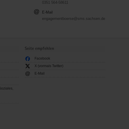
0351 564-58611
E-Mail
engagementboerse@sms.sachsen.de
Seite empfehlen
Facebook
X (vormals Twitter)
E-Mail
Soziales,