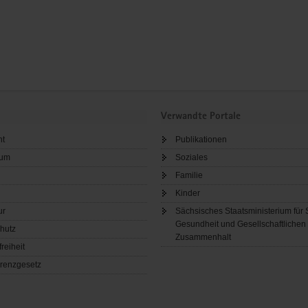
Verwandte Portale
ht
Publikationen
sum
Soziales
Familie
Kinder
ur
Sächsisches Staatsministerium für 
Gesundheit und Gesellschaftlichen
hutz
Zusammenhalt
freiheit
renzgesetz