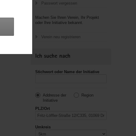
Passwort vergessen
letzte
Machen Sie Ihren Verein, Ihr Projekt
oder Ihre Initiative bekannt.
Verein neu registrieren
Ich suche nach
Stichwort oder Name der Initiative
Addresse der
Region
Initiative
PLZ/Ort
Umkreis