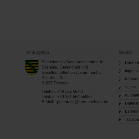
Service
Herausgeber
Service
Sächsisches Staatsministerium für
Übersic
Soziales, Gesundheit und
Impres
Gesellschaftlichen Zusammenhalt
Albertstr. 10
Kontakt
01097
Dresden
Suche
Telefon:
+49 351 564-0
eSignat
Telefax:
+49 351 564-55060
E-Mail:
poststelle@sms.sachsen.de
Datensc
Barriere
Transpa