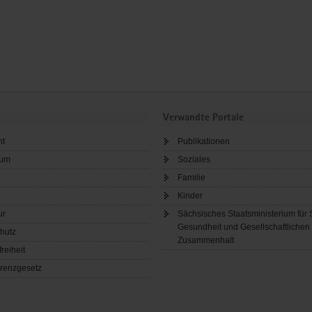
Verwandte Portale
ht
Publikationen
sum
Soziales
Familie
Kinder
ur
Sächsisches Staatsministerium für 
Gesundheit und Gesellschaftlichen
hutz
Zusammenhalt
freiheit
renzgesetz