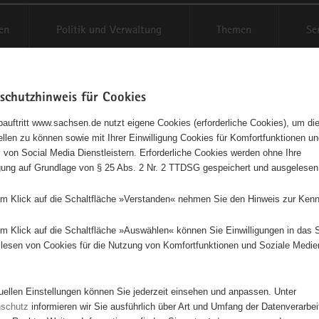
en
Politik und Verwaltung
Themen
Se
schutzhinweis für Cookies
Schriftgröße anpassen
Kontr
auftritt www.sachsen.de nutzt eigene Cookies (erforderliche Cookies), um die
tellen zu können sowie mit Ihrer Einwilligung Cookies für Komfortfunktionen u
t
agementbörse
 von Social Media Dienstleistern. Erforderliche Cookies werden ohne Ihre
igung auf Grundlage von § 25 Abs. 2 Nr. 2 TTDSG gespeichert und ausgelesen
isse auf Karte anzeigen
em Klick auf die Schaltfläche »Verstanden« nehmen Sie den Hinweis zur Kenn
em Klick auf die Schaltfläche »Auswählen« können Sie Einwilligungen in das 
Initiativen
Projekte
Nach Alphabet
Nach Post
lesen von Cookies für die Nutzung von Komfortfunktionen und Soziale Medie
tuellen Einstellungen können Sie jederzeit einsehen und anpassen. Unter
8 Suchergebnisse
nschutz
informieren wir Sie ausführlich über Art und Umfang der Datenverarbe