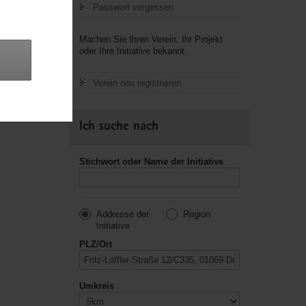
Passwort vergessen
letzte
Machen Sie Ihren Verein, Ihr Projekt
oder Ihre Initiative bekannt.
Verein neu registrieren
Ich suche nach
Stichwort oder Name der Initiative
Addresse der
Region
Initiative
PLZ/Ort
Umkreis