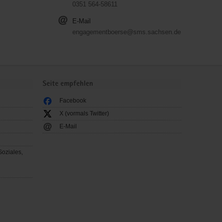
0351 564-58611
E-Mail
engagementboerse@sms.sachsen.de
Seite empfehlen
Facebook
X (vormals Twitter)
E-Mail
Soziales,