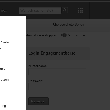
Suchbegriff
rvice
Suche starten
Übergeordnete Seiten
ast erhöhen
Animationen stoppen
Seite vorlesen
 Seite
nd
Weitere
Login Engagementbörse
Informationen
.
Nutzername
tnis.
Setzen
Passwort
leitzahl
n
Anmelden
itung