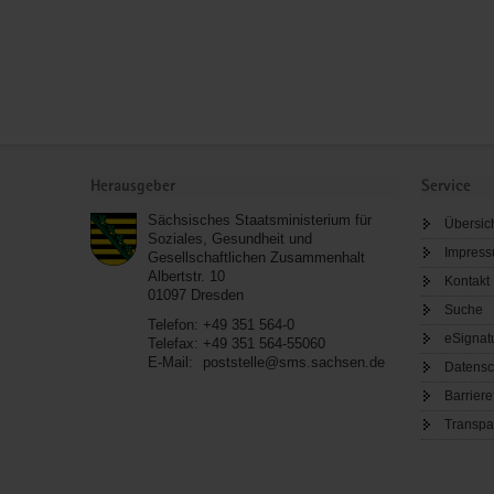
Service
Herausgeber
Service
Sächsisches Staatsministerium für
Übersic
Soziales, Gesundheit und
Impres
Gesellschaftlichen Zusammenhalt
Albertstr. 10
Kontakt
01097
Dresden
Suche
Telefon:
+49 351 564-0
eSignat
Telefax:
+49 351 564-55060
E-Mail:
poststelle@sms.sachsen.de
Datensc
Barriere
Transpa