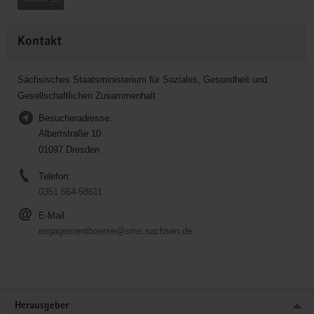
Kontakt
Sächsisches Staatsministerium für Soziales, Gesundheit und
Gesellschaftlichen Zusammenhalt
Besucheradresse:
Albertstraße 10
01097 Dresden
Telefon:
0351 564-58611
E-Mail
engagementboerse@sms.sachsen.de
Service
Herausgeber