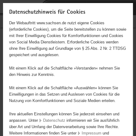
P
Portalübergreifende
o
H
Navigation
Datenschutzhinweis für Cookies
r
a
S
Bürgerschaftliches Engagement
Der Webauftritt www.sachsen.de nutzt eigene Cookies
t
u
e
(erforderliche Cookies), um die Seite bereitstellen zu können sowie
a
p
r
mit Ihrer Einwilligung Cookies für Komfortfunktionen und Cookies
l
t
v
Hauptinhalt
Engagementbörse
von Social Media Dienstleistern. Erforderliche Cookies werden
ü
i
i
ohne Ihre Einwilligung auf Grundlage von § 25 Abs. 2 Nr. 2 TTDSG
b
n
c
gespeichert und ausgelesen.
e
h
e
Ergebnisse auf Karte anzeigen
r
a
Mit einem Klick auf die Schaltfläche »Verstanden« nehmen Sie
g
l
den Hinweis zur Kenntnis.
r
t
Alles
Initiativen
Projekte
e
Mit einem Klick auf die Schaltfläche »Auswählen« können Sie
Nach Alphabet
Nach Postleitzahl
i
Einwilligungen in das Setzen und Auslesen von Cookies für die
Nutzung von Komfortfunktionen und Soziale Medien erteilen.
f
e
Ihre aktuellen Einstellungen können Sie jederzeit einsehen und
1 Suchergebnis
n
anpassen. Unter
Datenschutz
informieren wir Sie ausführlich
d
über Art und Umfang der Datenverarbeitung sowie Ihre Rechte.
e
erste
vorige
nächste
letzte
Weitere Informationen finden Sie unter
Impressum
und
N