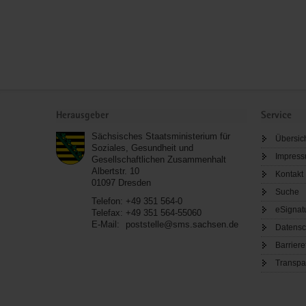
Service
Herausgeber
Service
Sächsisches Staatsministerium für
Übersic
Soziales, Gesundheit und
Impres
Gesellschaftlichen Zusammenhalt
Albertstr. 10
Kontakt
01097
Dresden
Suche
Telefon:
+49 351 564-0
eSignat
Telefax:
+49 351 564-55060
E-Mail:
poststelle@sms.sachsen.de
Datensc
Barriere
Transpa