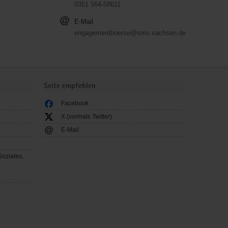
0351 564-58611
E-Mail
engagementboerse@sms.sachsen.de
Seite empfehlen
Facebook
X (vormals Twitter)
E-Mail
Soziales,