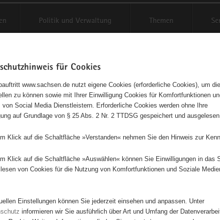
en
Politik und Verwaltung
Themen
Se
schutzhinweis für Cookies
Schriftgröße anpassen
Kontr
auftritt www.sachsen.de nutzt eigene Cookies (erforderliche Cookies), um die
tellen zu können sowie mit Ihrer Einwilligung Cookies für Komfortfunktionen u
t
agementbörse
 von Social Media Dienstleistern. Erforderliche Cookies werden ohne Ihre
igung auf Grundlage von § 25 Abs. 2 Nr. 2 TTDSG gespeichert und ausgelesen
isse auf Karte anzeigen
em Klick auf die Schaltfläche »Verstanden« nehmen Sie den Hinweis zur Kenn
em Klick auf die Schaltfläche »Auswählen« können Sie Einwilligungen in das 
Initiativen
Projekte
Nach Alphabet
Nach Post
lesen von Cookies für die Nutzung von Komfortfunktionen und Soziale Medie
tuellen Einstellungen können Sie jederzeit einsehen und anpassen. Unter
0 Suchergebnisse
nschutz
informieren wir Sie ausführlich über Art und Umfang der Datenverarbe