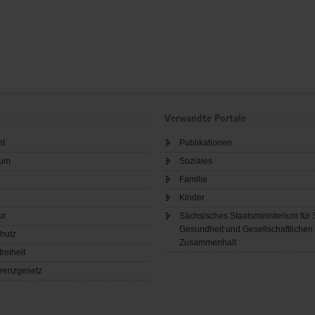
Verwandte Portale
ht
Publikationen
sum
Soziales
Familie
Kinder
ur
Sächsisches Staatsministerium für 
Gesundheit und Gesellschaftlichen
hutz
Zusammenhalt
freiheit
renzgesetz