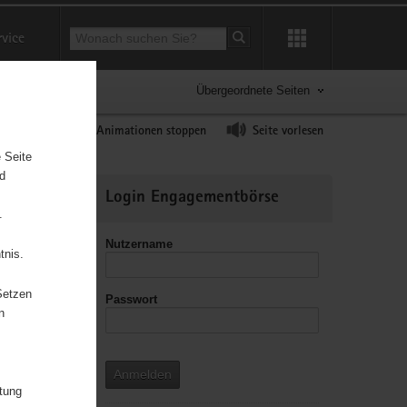
Suchbegriff
rvice
Suche starten
Übergeordnete Seiten
ast erhöhen
Animationen stoppen
Seite vorlesen
 Seite
nd
Weitere
Login Engagementbörse
Informationen
.
Nutzername
tnis.
Setzen
Passwort
leitzahl
n
Anmelden
itung