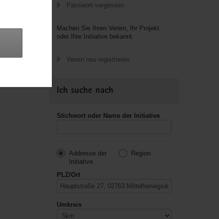
Passwort vergessen
letzte
Machen Sie Ihren Verein, Ihr Projekt
oder Ihre Initiative bekannt.
Verein neu registrieren
Ich suche nach
Stichwort oder Name der Initiative
Addresse der
Region
Initiative
PLZ/Ort
Umkreis