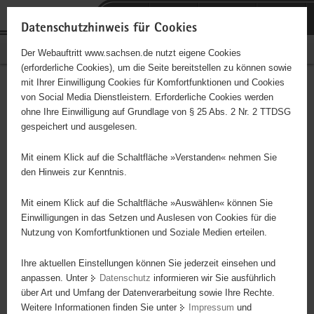
P
Portalübergreifende
o
H
Navigation
Datenschutzhinweis für Cookies
r
a
S
Bürgerschaftliches Engagement
Der Webauftritt www.sachsen.de nutzt eigene Cookies
t
u
e
(erforderliche Cookies), um die Seite bereitstellen zu können sowie
a
p
r
mit Ihrer Einwilligung Cookies für Komfortfunktionen und Cookies
l
t
v
Hauptinhalt
Engagementbörse
von Social Media Dienstleistern. Erforderliche Cookies werden
ü
i
i
ohne Ihre Einwilligung auf Grundlage von § 25 Abs. 2 Nr. 2 TTDSG
b
n
c
gespeichert und ausgelesen.
e
h
e
Ergebnisse auf Karte anzeigen
r
a
Mit einem Klick auf die Schaltfläche »Verstanden« nehmen Sie
g
l
den Hinweis zur Kenntnis.
r
t
Alles
Initiativen
Projekte
e
Mit einem Klick auf die Schaltfläche »Auswählen« können Sie
Nach Alphabet
Nach Postleitzahl
i
Einwilligungen in das Setzen und Auslesen von Cookies für die
Nutzung von Komfortfunktionen und Soziale Medien erteilen.
f
e
Ihre aktuellen Einstellungen können Sie jederzeit einsehen und
0 Suchergebnisse
n
anpassen. Unter
Datenschutz
informieren wir Sie ausführlich
d
über Art und Umfang der Datenverarbeitung sowie Ihre Rechte.
e
erste
vorige
nächste
letzte
Weitere Informationen finden Sie unter
Impressum
und
N