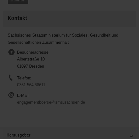
Kontakt
Sächsisches Staatsministerium für Soziales, Gesundheit und
Gesellschaftlichen Zusammenhalt
Besucheradresse:
Albertstraße 10
01097 Dresden
Telefon:
0351 564-58611
E-Mail
engagementboerse@sms.sachsen.de
Service
Herausgeber