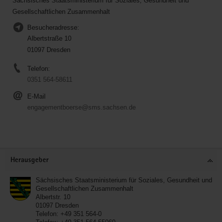
Sächsisches Staatsministerium für Soziales, Gesundheit und
Gesellschaftlichen Zusammenhalt
Besucheradresse:
Albertstraße 10
01097 Dresden
Telefon:
0351 564-58611
E-Mail
engagementboerse@sms.sachsen.de
Service
Herausgeber
Sächsisches Staatsministerium für Soziales, Gesundheit und
Gesellschaftlichen Zusammenhalt
Albertstr. 10
01097
Dresden
Telefon:
+49 351 564-0