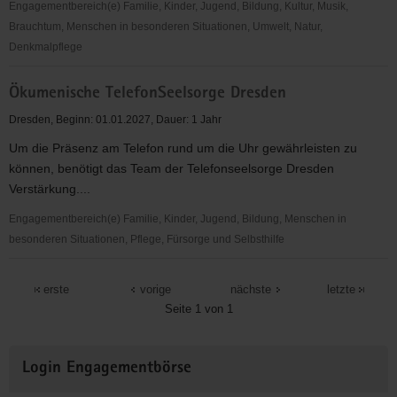
der
Engagementbereich(e) Familie, Kinder, Jugend, Bildung, Kultur, Musik,
stationären
Brauchtum, Menschen in besonderen Situationen, Umwelt, Natur,
Langzeitpflege
Denkmalpflege
Öffentlichkeitsarbeit
Ökumenische TelefonSeelsorge Dresden
Dresden, Beginn: 01.01.2027, Dauer: 1 Jahr
Um die Präsenz am Telefon rund um die Uhr gewährleisten zu
können, benötigt das Team der Telefonseelsorge Dresden
Verstärkung....
Engagementbereich(e) Familie, Kinder, Jugend, Bildung, Menschen in
besonderen Situationen, Pflege, Fürsorge und Selbsthilfe
Ökumenische
TelefonSeelsorge
erste
vorige
nächste
letzte
Dresden
Seite 1 von 1
Weitere
Login Engagementbörse
Informationen