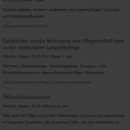
01.01.2026, Dauer: 1 Jahr
und
Schach spielen, fördern, ausbreiten mit regelmäßigen Trainings-
Kultur
und Wettkampfbetrieb
für
Frauen,
Engagementbereich(e) Sport
Kinder,
Schach
Jugendliche
Zusätzliche soziale Betreuung von Pflegebedürftigen
-
in der stationären Langzeitpflege
ein
Sport
Dresden, Beginn: 01.01.2026, Dauer: 1 Jahr
für
Vorlesen, Spaziergänge, Spieleangebote, Gruppen- und
Jung
Einzelbetreuung von alten pflegebedürftigen Menschen
und
Alt
Engagementbereich(e) Pflege, Fürsorge und Selbsthilfe
Zusätzliche
Öffentlichkeitsarbeit
soziale
Betreuung
Dresden, Beginn: 01.08.2026, Dauer: frei
von
Wer seid ihr? Was macht ihr? Immernoch schauen wir regelmäßig
Pflegebedürftigen
in fragende Gesichter. Wir brauchen Hilfe, um uns bekannter zu...
in