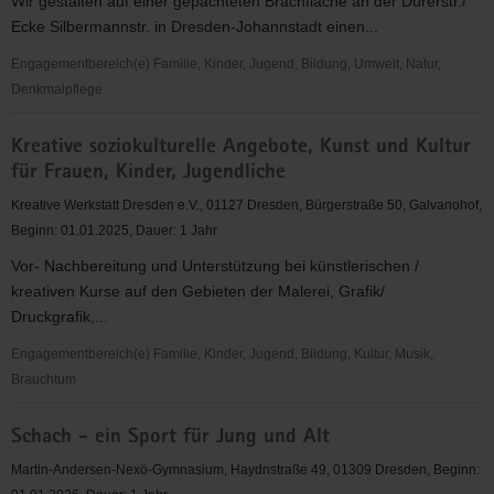
Wir gestalten auf einer gepachteten Brachfläche an der Dürerstr./
Ecke Silbermannstr. in Dresden-Johannstadt einen...
Engagementbereich(e) Familie, Kinder, Jugend, Bildung, Umwelt, Natur,
Denkmalpflege
Gemeinschaftsgarten
Kreative soziokulturelle Angebote, Kunst und Kultur
Johannstadt
für Frauen, Kinder, Jugendliche
Kreative Werkstatt Dresden e.V., 01127 Dresden, Bürgerstraße 50, Galvanohof,
Beginn: 01.01.2025, Dauer: 1 Jahr
Vor- Nachbereitung und Unterstützung bei künstlerischen /
kreativen Kurse auf den Gebieten der Malerei, Grafik/
Druckgrafik,...
Engagementbereich(e) Familie, Kinder, Jugend, Bildung, Kultur, Musik,
Brauchtum
Kreative
Schach - ein Sport für Jung und Alt
soziokulturelle
Angebote,
Martin-Andersen-Nexö-Gymnasium, Haydnstraße 49, 01309 Dresden, Beginn:
Kunst