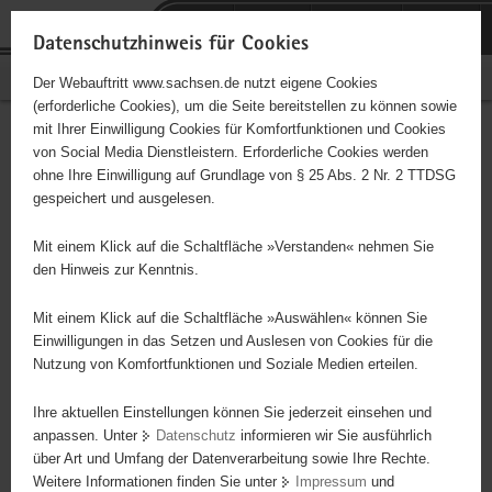
P
Portalübergreifende
o
H
Navigation
Datenschutzhinweis für Cookies
r
a
S
Bürgerschaftliches Engagement
Der Webauftritt www.sachsen.de nutzt eigene Cookies
t
u
e
(erforderliche Cookies), um die Seite bereitstellen zu können sowie
a
p
r
mit Ihrer Einwilligung Cookies für Komfortfunktionen und Cookies
l
t
v
Hauptinhalt
Engagementbörse
von Social Media Dienstleistern. Erforderliche Cookies werden
ü
i
i
ohne Ihre Einwilligung auf Grundlage von § 25 Abs. 2 Nr. 2 TTDSG
b
n
c
gespeichert und ausgelesen.
e
h
e
Ergebnisse auf Karte anzeigen
r
a
Mit einem Klick auf die Schaltfläche »Verstanden« nehmen Sie
g
l
den Hinweis zur Kenntnis.
r
t
Alles
Initiativen
Projekte
e
Mit einem Klick auf die Schaltfläche »Auswählen« können Sie
Nach Alphabet
Nach Postleitzahl
i
Einwilligungen in das Setzen und Auslesen von Cookies für die
Nutzung von Komfortfunktionen und Soziale Medien erteilen.
f
e
Ihre aktuellen Einstellungen können Sie jederzeit einsehen und
8 Suchergebnisse
n
anpassen. Unter
Datenschutz
informieren wir Sie ausführlich
d
über Art und Umfang der Datenverarbeitung sowie Ihre Rechte.
Fahrgastvertretung Erzgebirge
e
Weitere Informationen finden Sie unter
Impressum
und
N