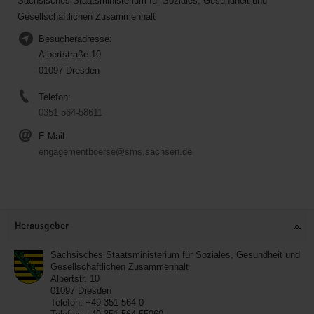
Sächsisches Staatsministerium für Soziales, Gesundheit und
Gesellschaftlichen Zusammenhalt
Besucheradresse:
Albertstraße 10
01097 Dresden
Telefon:
0351 564-58611
E-Mail
engagementboerse@sms.sachsen.de
Service
Herausgeber
Sächsisches Staatsministerium für Soziales, Gesundheit und
Gesellschaftlichen Zusammenhalt
Albertstr. 10
01097
Dresden
Telefon:
+49 351 564-0