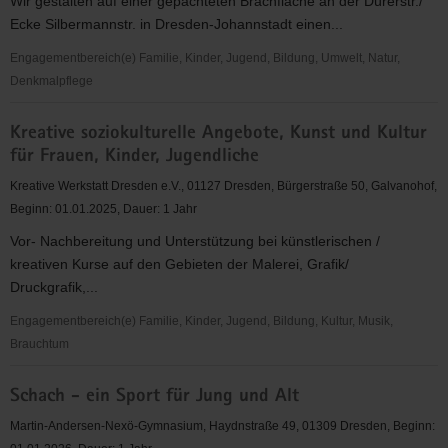
Wir gestalten auf einer gepachteten Brachfläche an der Dürerstr./
Ecke Silbermannstr. in Dresden-Johannstadt einen...
Engagementbereich(e) Familie, Kinder, Jugend, Bildung, Umwelt, Natur,
Denkmalpflege
Gemeinschaftsgarten
Kreative soziokulturelle Angebote, Kunst und Kultur
Johannstadt
für Frauen, Kinder, Jugendliche
Kreative Werkstatt Dresden e.V., 01127 Dresden, Bürgerstraße 50, Galvanohof,
Beginn: 01.01.2025, Dauer: 1 Jahr
Vor- Nachbereitung und Unterstützung bei künstlerischen /
kreativen Kurse auf den Gebieten der Malerei, Grafik/
Druckgrafik,...
Engagementbereich(e) Familie, Kinder, Jugend, Bildung, Kultur, Musik,
Brauchtum
Kreative
Schach - ein Sport für Jung und Alt
soziokulturelle
Angebote,
Martin-Andersen-Nexö-Gymnasium, Haydnstraße 49, 01309 Dresden, Beginn:
Kunst