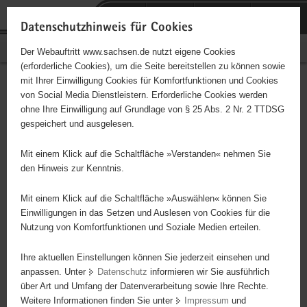
P
Portalübergreifende
o
H
Navigation
Datenschutzhinweis für Cookies
r
a
S
Bürgerschaftliches Engagement
Der Webauftritt www.sachsen.de nutzt eigene Cookies
t
u
e
(erforderliche Cookies), um die Seite bereitstellen zu können sowie
a
p
r
mit Ihrer Einwilligung Cookies für Komfortfunktionen und Cookies
l
t
v
Hauptinhalt
Engagementbörse
von Social Media Dienstleistern. Erforderliche Cookies werden
ü
i
i
ohne Ihre Einwilligung auf Grundlage von § 25 Abs. 2 Nr. 2 TTDSG
b
n
c
gespeichert und ausgelesen.
e
h
e
Ergebnisse auf Karte anzeigen
r
a
Mit einem Klick auf die Schaltfläche »Verstanden« nehmen Sie
g
l
den Hinweis zur Kenntnis.
r
t
Alles
Initiativen
Projekte
e
Mit einem Klick auf die Schaltfläche »Auswählen« können Sie
Nach Alphabet
Nach Postleitzahl
i
Einwilligungen in das Setzen und Auslesen von Cookies für die
Nutzung von Komfortfunktionen und Soziale Medien erteilen.
f
e
Ihre aktuellen Einstellungen können Sie jederzeit einsehen und
8 Suchergebnisse
n
anpassen. Unter
Datenschutz
informieren wir Sie ausführlich
d
über Art und Umfang der Datenverarbeitung sowie Ihre Rechte.
Fahrgastvertretung Erzgebirge
e
Weitere Informationen finden Sie unter
Impressum
und
N