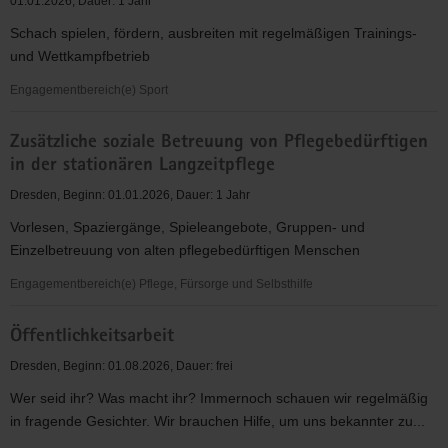
01.01.2026, Dauer: 1 Jahr
und
Schach spielen, fördern, ausbreiten mit regelmäßigen Trainings-
Kultur
und Wettkampfbetrieb
für
Frauen,
Engagementbereich(e) Sport
Kinder,
Schach
Jugendliche
Zusätzliche soziale Betreuung von Pflegebedürftigen
-
in der stationären Langzeitpflege
ein
Sport
Dresden, Beginn: 01.01.2026, Dauer: 1 Jahr
für
Vorlesen, Spaziergänge, Spieleangebote, Gruppen- und
Jung
Einzelbetreuung von alten pflegebedürftigen Menschen
und
Alt
Engagementbereich(e) Pflege, Fürsorge und Selbsthilfe
Zusätzliche
Öffentlichkeitsarbeit
soziale
Betreuung
Dresden, Beginn: 01.08.2026, Dauer: frei
von
Wer seid ihr? Was macht ihr? Immernoch schauen wir regelmäßig
Pflegebedürftigen
in fragende Gesichter. Wir brauchen Hilfe, um uns bekannter zu...
in