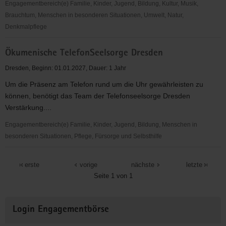
der
Engagementbereich(e) Familie, Kinder, Jugend, Bildung, Kultur, Musik,
stationären
Brauchtum, Menschen in besonderen Situationen, Umwelt, Natur,
Langzeitpflege
Denkmalpflege
Öffentlichkeitsarbeit
Ökumenische TelefonSeelsorge Dresden
Dresden, Beginn: 01.01.2027, Dauer: 1 Jahr
Um die Präsenz am Telefon rund um die Uhr gewährleisten zu
können, benötigt das Team der Telefonseelsorge Dresden
Verstärkung....
Engagementbereich(e) Familie, Kinder, Jugend, Bildung, Menschen in
besonderen Situationen, Pflege, Fürsorge und Selbsthilfe
Ökumenische
TelefonSeelsorge
erste
vorige
nächste
letzte
Dresden
Seite 1 von 1
Weitere
Login Engagementbörse
Informationen