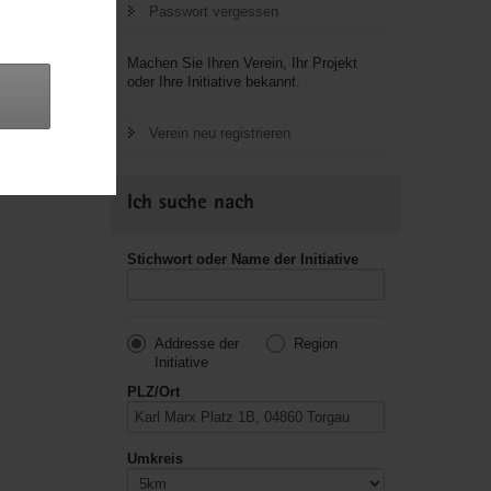
Passwort vergessen
letzte
Machen Sie Ihren Verein, Ihr Projekt
oder Ihre Initiative bekannt.
Verein neu registrieren
Ich suche nach
Stichwort oder Name der Initiative
Addresse der
Region
Initiative
PLZ/Ort
Umkreis