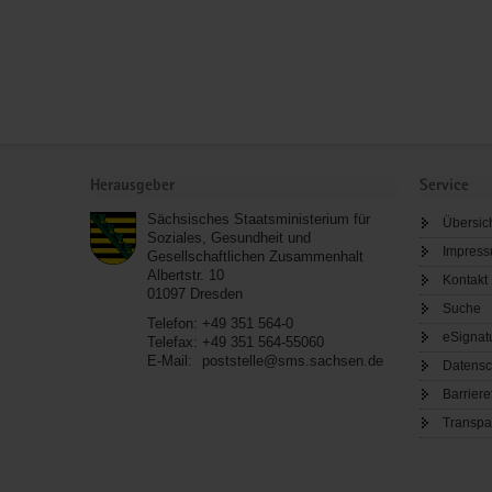
Service
Herausgeber
Service
Sächsisches Staatsministerium für
Übersic
Soziales, Gesundheit und
Impres
Gesellschaftlichen Zusammenhalt
Albertstr. 10
Kontakt
01097
Dresden
Suche
Telefon:
+49 351 564-0
eSignat
Telefax:
+49 351 564-55060
E-Mail:
poststelle@sms.sachsen.de
Datensc
Barriere
Transpa