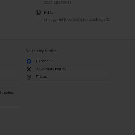
0351 564-58611
E-Mail
engagementboerse@sms.sachsen.de
Seite empfehlen
Facebook
X (vormals Twitter)
E-Mail
Soziales,