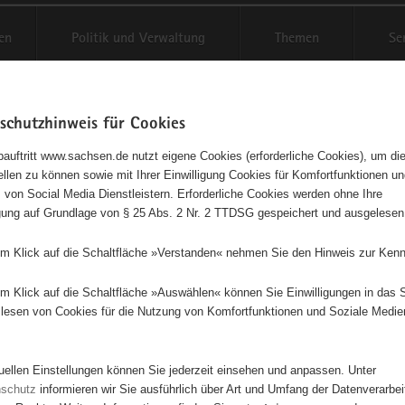
en
Politik und Verwaltung
Themen
Se
schutzhinweis für Cookies
Schriftgröße anpassen
Kontr
auftritt www.sachsen.de nutzt eigene Cookies (erforderliche Cookies), um die
tellen zu können sowie mit Ihrer Einwilligung Cookies für Komfortfunktionen u
t
agementbörse
 von Social Media Dienstleistern. Erforderliche Cookies werden ohne Ihre
igung auf Grundlage von § 25 Abs. 2 Nr. 2 TTDSG gespeichert und ausgelesen
isse auf Karte anzeigen
em Klick auf die Schaltfläche »Verstanden« nehmen Sie den Hinweis zur Kenn
em Klick auf die Schaltfläche »Auswählen« können Sie Einwilligungen in das 
Initiativen
Projekte
Nach Alphabet
Nach Post
lesen von Cookies für die Nutzung von Komfortfunktionen und Soziale Medie
tuellen Einstellungen können Sie jederzeit einsehen und anpassen. Unter
0 Suchergebnisse
nschutz
informieren wir Sie ausführlich über Art und Umfang der Datenverarbe