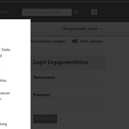
Suchbegriff
rvice
Suche starten
Übergeordnete Seiten
ast erhöhen
Animationen stoppen
Seite vorlesen
 Seite
nd
Weitere
Login Engagementbörse
Informationen
.
Nutzername
tnis.
Setzen
Passwort
leitzahl
n
Anmelden
itung