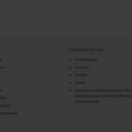
Verwandte Portale
ht
Publikationen
sum
Soziales
Familie
Kinder
ur
Sächsisches Staatsministerium für 
Gesundheit und Gesellschaftlichen
hutz
Zusammenhalt
freiheit
renzgesetz