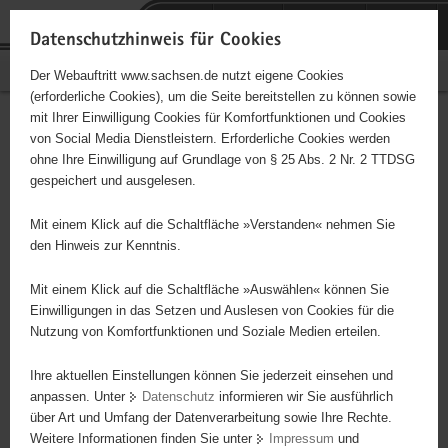
P
Portalübergreifende
o
H
Navigation
Datenschutzhinweis für Cookies
r
a
S
Bürgerschaftliches Engagement
Der Webauftritt www.sachsen.de nutzt eigene Cookies
t
u
e
(erforderliche Cookies), um die Seite bereitstellen zu können sowie
a
p
r
mit Ihrer Einwilligung Cookies für Komfortfunktionen und Cookies
l
t
v
Hauptinhalt
Engagementbörse
von Social Media Dienstleistern. Erforderliche Cookies werden
ü
i
i
ohne Ihre Einwilligung auf Grundlage von § 25 Abs. 2 Nr. 2 TTDSG
b
n
c
gespeichert und ausgelesen.
e
h
e
Ergebnisse auf Karte anzeigen
r
a
Mit einem Klick auf die Schaltfläche »Verstanden« nehmen Sie
g
l
den Hinweis zur Kenntnis.
r
t
Alles
Initiativen
Projekte
e
Mit einem Klick auf die Schaltfläche »Auswählen« können Sie
Nach Alphabet
Nach Postleitzahl
i
Einwilligungen in das Setzen und Auslesen von Cookies für die
Nutzung von Komfortfunktionen und Soziale Medien erteilen.
f
e
Ihre aktuellen Einstellungen können Sie jederzeit einsehen und
0 Suchergebnisse
n
anpassen. Unter
Datenschutz
informieren wir Sie ausführlich
d
über Art und Umfang der Datenverarbeitung sowie Ihre Rechte.
e
erste
vorige
nächste
letzte
Weitere Informationen finden Sie unter
Impressum
und
N