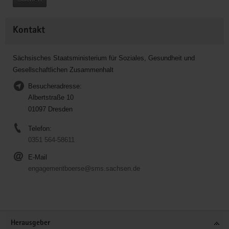
Kontakt
Sächsisches Staatsministerium für Soziales, Gesundheit und
Gesellschaftlichen Zusammenhalt
Besucheradresse:
Albertstraße 10
01097 Dresden
Telefon:
0351 564-58611
E-Mail
engagementboerse@sms.sachsen.de
Service
Herausgeber