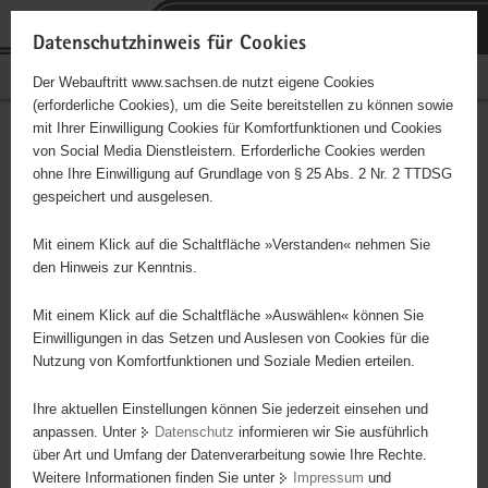
P
Portalübergreifende
o
H
Navigation
Datenschutzhinweis für Cookies
r
a
S
Bürgerschaftliches Engagement
Der Webauftritt www.sachsen.de nutzt eigene Cookies
t
u
e
(erforderliche Cookies), um die Seite bereitstellen zu können sowie
a
p
r
mit Ihrer Einwilligung Cookies für Komfortfunktionen und Cookies
l
t
v
Hauptinhalt
Engagementbörse
von Social Media Dienstleistern. Erforderliche Cookies werden
ü
i
i
ohne Ihre Einwilligung auf Grundlage von § 25 Abs. 2 Nr. 2 TTDSG
b
n
c
gespeichert und ausgelesen.
e
h
e
Ergebnisse auf Karte anzeigen
r
a
Mit einem Klick auf die Schaltfläche »Verstanden« nehmen Sie
g
l
den Hinweis zur Kenntnis.
r
t
Alles
Initiativen
Projekte
e
Mit einem Klick auf die Schaltfläche »Auswählen« können Sie
Nach Alphabet
Nach Postleitzahl
i
Einwilligungen in das Setzen und Auslesen von Cookies für die
Nutzung von Komfortfunktionen und Soziale Medien erteilen.
f
e
Ihre aktuellen Einstellungen können Sie jederzeit einsehen und
8 Suchergebnisse
n
anpassen. Unter
Datenschutz
informieren wir Sie ausführlich
d
über Art und Umfang der Datenverarbeitung sowie Ihre Rechte.
e
erste
vorige
nächste
letzte
Weitere Informationen finden Sie unter
Impressum
und
N