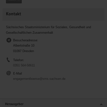
Kontakt
Sächsisches Staatsministerium für Soziales, Gesundheit und
Gesellschaftlichen Zusammenhalt
Besucheradresse:
Albertstraße 10
01097 Dresden
Telefon:
0351 564-58611
E-Mail
engagementboerse@sms.sachsen.de
Service
Herausgeber