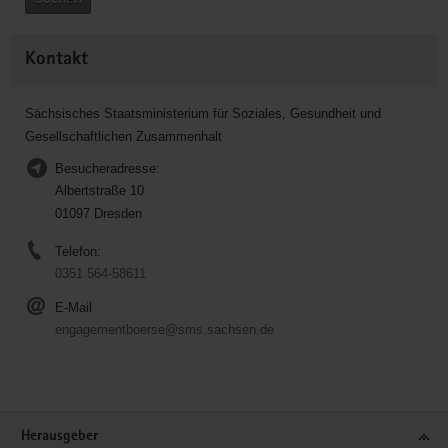
Kontakt
Sächsisches Staatsministerium für Soziales, Gesundheit und
Gesellschaftlichen Zusammenhalt
Besucheradresse:
Albertstraße 10
01097 Dresden
Telefon:
0351 564-58611
E-Mail
engagementboerse@sms.sachsen.de
Service
Herausgeber