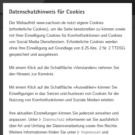
P
Portalübergreifende
o
H
Navigation
Datenschutzhinweis für Cookies
r
a
S
Bürgerschaftliches Engagement
Der Webauftritt www.sachsen.de nutzt eigene Cookies
t
u
e
(erforderliche Cookies), um die Seite bereitstellen zu können sowie
a
p
r
mit Ihrer Einwilligung Cookies für Komfortfunktionen und Cookies
l
t
v
Hauptinhalt
Engagementbörse
von Social Media Dienstleistern. Erforderliche Cookies werden
ü
i
i
ohne Ihre Einwilligung auf Grundlage von § 25 Abs. 2 Nr. 2 TTDSG
b
n
c
gespeichert und ausgelesen.
e
h
e
Ergebnisse auf Karte anzeigen
r
a
Mit einem Klick auf die Schaltfläche »Verstanden« nehmen Sie
g
l
den Hinweis zur Kenntnis.
r
t
Alles
Initiativen
Projekte
e
Mit einem Klick auf die Schaltfläche »Auswählen« können Sie
Nach Alphabet
Nach Postleitzahl
i
Einwilligungen in das Setzen und Auslesen von Cookies für die
Nutzung von Komfortfunktionen und Soziale Medien erteilen.
f
e
Ihre aktuellen Einstellungen können Sie jederzeit einsehen und
0 Suchergebnisse
n
anpassen. Unter
Datenschutz
informieren wir Sie ausführlich
d
über Art und Umfang der Datenverarbeitung sowie Ihre Rechte.
e
erste
vorige
nächste
letzte
Weitere Informationen finden Sie unter
Impressum
und
N