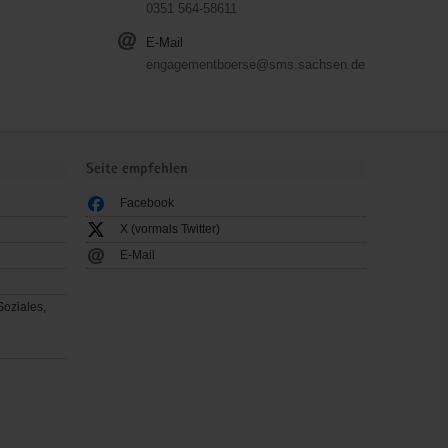
0351 564-58611
E-Mail
engagementboerse@sms.sachsen.de
Seite empfehlen
Facebook
X (vormals Twitter)
E-Mail
Soziales,