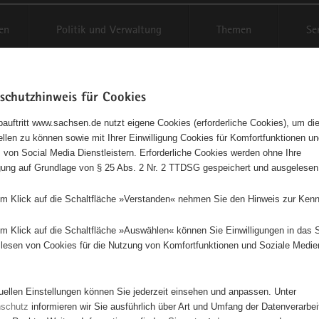
en
Politik und Verwaltung
Themen
Se
schutzhinweis für Cookies
Schriftgröße anpassen
Kontr
auftritt www.sachsen.de nutzt eigene Cookies (erforderliche Cookies), um die
tellen zu können sowie mit Ihrer Einwilligung Cookies für Komfortfunktionen u
t
agementbörse
 von Social Media Dienstleistern. Erforderliche Cookies werden ohne Ihre
igung auf Grundlage von § 25 Abs. 2 Nr. 2 TTDSG gespeichert und ausgelesen
isse auf Karte anzeigen
em Klick auf die Schaltfläche »Verstanden« nehmen Sie den Hinweis zur Kenn
em Klick auf die Schaltfläche »Auswählen« können Sie Einwilligungen in das 
Initiativen
Projekte
Nach Alphabet
Nach Post
lesen von Cookies für die Nutzung von Komfortfunktionen und Soziale Medie
tuellen Einstellungen können Sie jederzeit einsehen und anpassen. Unter
8 Suchergebnisse
nschutz
informieren wir Sie ausführlich über Art und Umfang der Datenverarbe