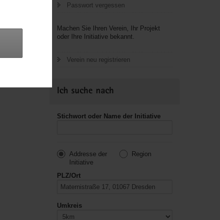
Passwort vergessen
letzte
Machen Sie Ihren Verein, Ihr Projekt
oder Ihre Initiative bekannt.
Verein neu registrieren
Ich suche nach
Stichwort oder Name der Initiative
Addresse der
Region
Initiative
PLZ/Ort
Umkreis