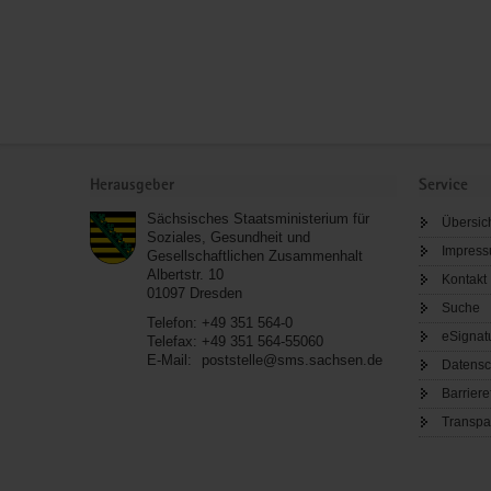
Service
Herausgeber
Service
Sächsisches Staatsministerium für
Übersic
Soziales, Gesundheit und
Impres
Gesellschaftlichen Zusammenhalt
Albertstr. 10
Kontakt
01097
Dresden
Suche
Telefon:
+49 351 564-0
eSignat
Telefax:
+49 351 564-55060
E-Mail:
poststelle@sms.sachsen.de
Datensc
Barriere
Transpa