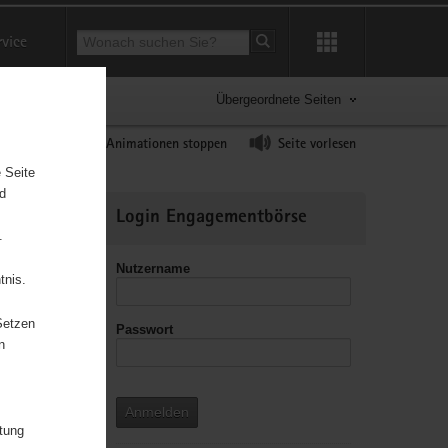
Suchbegriff
rvice
Suche starten
Übergeordnete Seiten
ast erhöhen
Animationen stoppen
Seite vorlesen
 Seite
nd
Weitere
Login Engagementbörse
Informationen
.
Nutzername
tnis.
Setzen
Passwort
leitzahl
n
Anmelden
itung