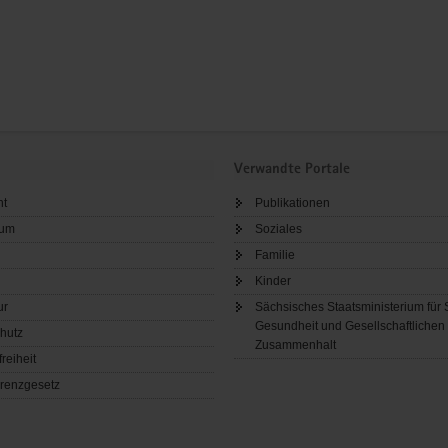
Verwandte Portale
ht
Publikationen
sum
Soziales
Familie
Kinder
ur
Sächsisches Staatsministerium für 
Gesundheit und Gesellschaftlichen
hutz
Zusammenhalt
freiheit
renzgesetz