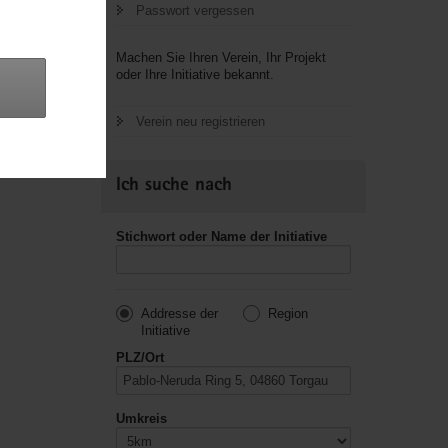
Passwort vergessen
letzte
Machen Sie Ihren Verein, Ihr Projekt
oder Ihre Initiative bekannt.
Verein neu registrieren
Ich suche nach
Stichwort oder Name der Initiative
Addresse der
Region
Initiative
PLZ/Ort
Umkreis