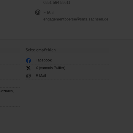
0351 564-58611
E-Mail
engagementboerse@sms.sachsen.de
Seite empfehlen
Facebook
X (vormals Twitter)
E-Mail
Soziales,