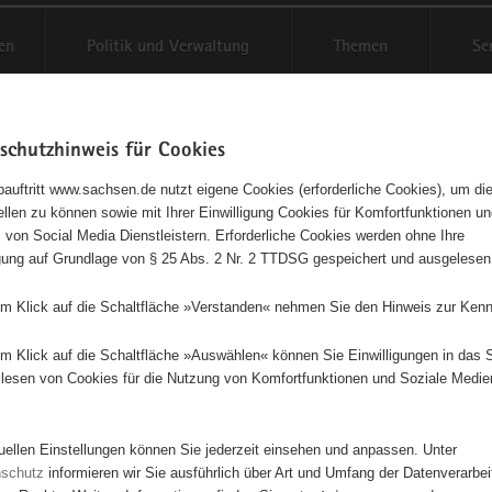
en
Politik und Verwaltung
Themen
Se
schutzhinweis für Cookies
Schriftgröße anpassen
Kontr
auftritt www.sachsen.de nutzt eigene Cookies (erforderliche Cookies), um die
tellen zu können sowie mit Ihrer Einwilligung Cookies für Komfortfunktionen u
t
agementbörse
 von Social Media Dienstleistern. Erforderliche Cookies werden ohne Ihre
igung auf Grundlage von § 25 Abs. 2 Nr. 2 TTDSG gespeichert und ausgelesen
isse auf Karte anzeigen
em Klick auf die Schaltfläche »Verstanden« nehmen Sie den Hinweis zur Kenn
em Klick auf die Schaltfläche »Auswählen« können Sie Einwilligungen in das 
Initiativen
Projekte
Nach Alphabet
Nach Post
lesen von Cookies für die Nutzung von Komfortfunktionen und Soziale Medie
tuellen Einstellungen können Sie jederzeit einsehen und anpassen. Unter
0 Suchergebnisse
nschutz
informieren wir Sie ausführlich über Art und Umfang der Datenverarbe