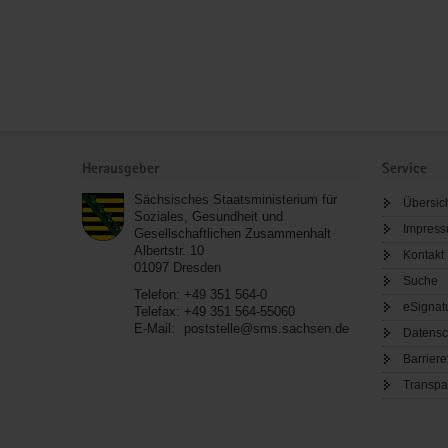
Service
Herausgeber
Service
Sächsisches Staatsministerium für
Übersic
Soziales, Gesundheit und
Impres
Gesellschaftlichen Zusammenhalt
Albertstr. 10
Kontakt
01097
Dresden
Suche
Telefon:
+49 351 564-0
eSignat
Telefax:
+49 351 564-55060
E-Mail:
poststelle@sms.sachsen.de
Datensc
Barriere
Transpa