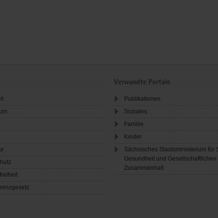
Verwandte Portale
ht
Publikationen
sum
Soziales
Familie
Kinder
ur
Sächsisches Staatsministerium für 
Gesundheit und Gesellschaftlichen
hutz
Zusammenhalt
freiheit
renzgesetz