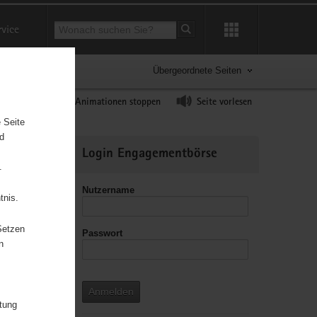
Suchbegriff
rvice
Suche starten
Übergeordnete Seiten
ast erhöhen
Animationen stoppen
Seite vorlesen
 Seite
nd
Weitere
Login Engagementbörse
Informationen
.
Nutzername
tnis.
Setzen
Passwort
leitzahl
n
Anmelden
itung