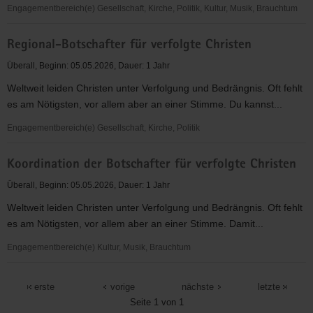
Engagementbereich(e) Gesellschaft, Kirche, Politik, Kultur, Musik, Brauchtum
Material-
Regional-Botschafter für verfolgte Christen
Botschafter
für
Überall, Beginn: 05.05.2026, Dauer: 1 Jahr
verfolgte
Weltweit leiden Christen unter Verfolgung und Bedrängnis. Oft fehlt
Christen
es am Nötigsten, vor allem aber an einer Stimme. Du kannst...
Engagementbereich(e) Gesellschaft, Kirche, Politik
Regional-
Koordination der Botschafter für verfolgte Christen
Botschafter
für
Überall, Beginn: 05.05.2026, Dauer: 1 Jahr
verfolgte
Weltweit leiden Christen unter Verfolgung und Bedrängnis. Oft fehlt
Christen
es am Nötigsten, vor allem aber an einer Stimme. Damit...
Engagementbereich(e) Kultur, Musik, Brauchtum
Koordination
der
erste
vorige
nächste
letzte
Botschafter
Seite 1 von 1