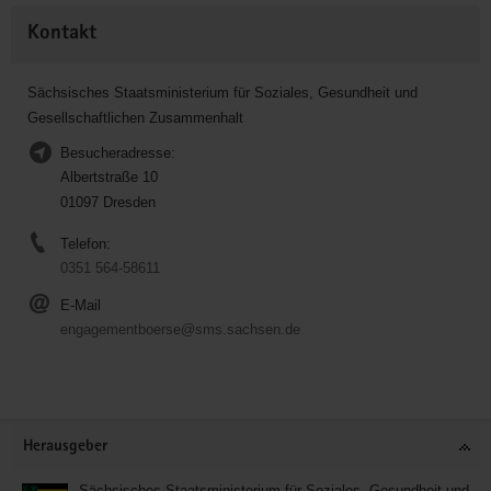
Kontakt
Sächsisches Staatsministerium für Soziales, Gesundheit und
Gesellschaftlichen Zusammenhalt
Besucheradresse:
Albertstraße 10
01097 Dresden
Telefon:
0351 564-58611
E-Mail
engagementboerse@sms.sachsen.de
Service
Herausgeber
Sächsisches Staatsministerium für Soziales, Gesundheit und