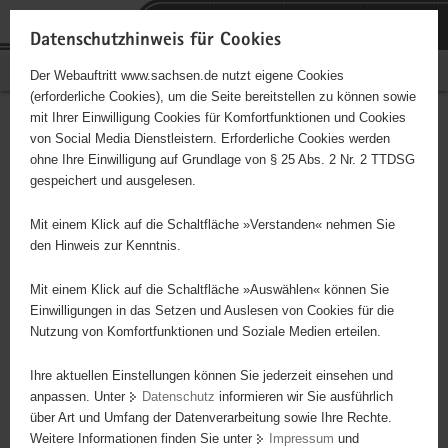
P
Portalübergreifende
o
H
Navigation
Datenschutzhinweis für Cookies
r
a
S
Bürgerschaftliches Engagement
Der Webauftritt www.sachsen.de nutzt eigene Cookies
t
u
e
(erforderliche Cookies), um die Seite bereitstellen zu können sowie
a
p
r
mit Ihrer Einwilligung Cookies für Komfortfunktionen und Cookies
l
t
v
Hauptinhalt
Engagementbörse
von Social Media Dienstleistern. Erforderliche Cookies werden
ü
i
i
ohne Ihre Einwilligung auf Grundlage von § 25 Abs. 2 Nr. 2 TTDSG
b
n
c
gespeichert und ausgelesen.
e
h
e
Ergebnisse auf Karte anzeigen
r
a
Mit einem Klick auf die Schaltfläche »Verstanden« nehmen Sie
g
l
den Hinweis zur Kenntnis.
r
t
Alles
Initiativen
Projekte
e
Mit einem Klick auf die Schaltfläche »Auswählen« können Sie
Nach Alphabet
Nach Postleitzahl
i
Einwilligungen in das Setzen und Auslesen von Cookies für die
Nutzung von Komfortfunktionen und Soziale Medien erteilen.
f
e
Ihre aktuellen Einstellungen können Sie jederzeit einsehen und
5 Suchergebnisse
n
anpassen. Unter
Datenschutz
informieren wir Sie ausführlich
d
über Art und Umfang der Datenverarbeitung sowie Ihre Rechte.
Botschafter / Botschafterin für verfolgte Christen
e
Weitere Informationen finden Sie unter
Impressum
und
N