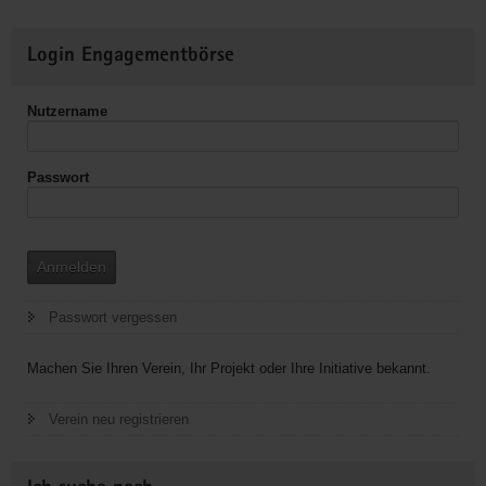
für
verfolgte
Weitere
Login Engagementbörse
Christen
Informationen
Nutzername
Passwort
Anmelden
Passwort vergessen
Machen Sie Ihren Verein, Ihr Projekt oder Ihre Initiative bekannt.
Verein neu registrieren